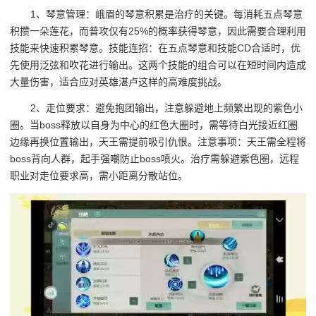
1、琴意管理：峨眉的琴意积累是治疗的关键。每消耗五点琴意
积攒一朵莲花，而普攻仅有25%的概率获得琴意，因此需要合理利用
技能来快速积累琴意。技能连招：在五点琴意和技能CD合适时，优
先使用泛弦和吹花进行输出。这两个技能的组合可以在短时间内造成
大量伤害，适合应对英雄湛卢这样的高难度挑战。
2、走位要求：避免抱团输出，注意躲避地上频繁出现的紫色小
圈。当boss释放以自身为中心的红色大圈时，需等待白光接近红圈
边缘再换位置输出，天王需提前吸引仇恨。注意事项：天王需全程将
boss背向人群，起手强嘲防止boss喷火。治疗需躲避紫色圈，远程
职业对走位要求高，需小距离分散站位。