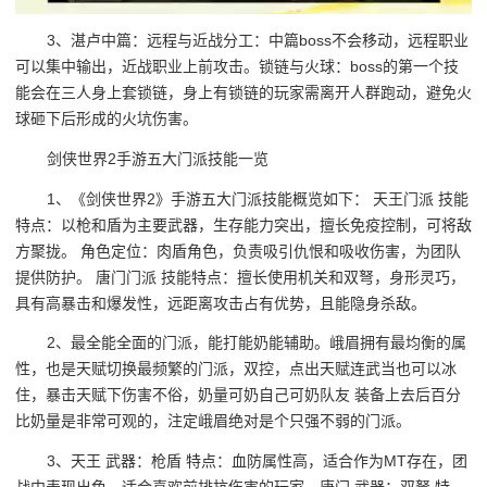
3、湛卢中篇：远程与近战分工：中篇boss不会移动，远程职业
可以集中输出，近战职业上前攻击。锁链与火球：boss的第一个技
能会在三人身上套锁链，身上有锁链的玩家需离开人群跑动，避免火
球砸下后形成的火坑伤害。
剑侠世界2手游五大门派技能一览
1、《剑侠世界2》手游五大门派技能概览如下： 天王门派 技能
特点：以枪和盾为主要武器，生存能力突出，擅长免疫控制，可将敌
方聚拢。 角色定位：肉盾角色，负责吸引仇恨和吸收伤害，为团队
提供防护。 唐门门派 技能特点：擅长使用机关和双弩，身形灵巧，
具有高暴击和爆发性，远距离攻击占有优势，且能隐身杀敌。
2、最全能全面的门派，能打能奶能辅助。峨眉拥有最均衡的属
性，也是天赋切换最频繁的门派，双控，点出天赋连武当也可以冰
住，暴击天赋下伤害不俗，奶量可奶自己可奶队友 装备上去后百分
比奶量是非常可观的，注定峨眉绝对是个只强不弱的门派。
3、天王 武器：枪盾 特点：血防属性高，适合作为MT存在，团
战中表现出色，适合喜欢前排抗伤害的玩家。唐门 武器：双弩 特