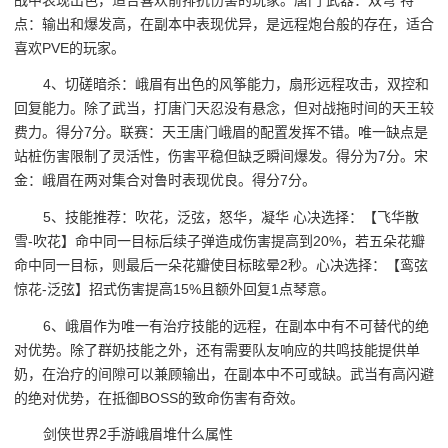
点：输出和爆发高，在副本中表现优异，是远程炮台般的存在，适合
喜欢PVE的玩家。
4、切磋暗杀：峨眉有出色的风筝能力，扇形远程攻击，双控和
回复能力。除了武当，打唐门天忍没有悬念，但对战拖时间的天王较
费力。得分7分。联赛：天王唐门峨眉的配置发挥不错。唯一缺点是
站桩伤害限制了灵活性，伤害平稳但缺乏瞬间爆发。得分为7分。宋
金：峨眉在两对集合对鲁时表现优良。得分7分。
5、技能推荐：吹花，泛弦，怒华，凝华 心决选择：【飞华散
雪-吹花】命中同一目标后续子弹造成伤害提高到20%，若五朵花瓣
命中同一目标，则最后一朵花瓣使目标眩晕2秒。心决选择：【鸾弦
惊花-泛弦】招式伤害提高15%且额外回复1点琴意。
6、峨眉作为唯一有治疗技能的远程，在副本中有不可替代的绝
对优势。除了群奶技能之外，还有需要队友响应的共鸣技能提供单
奶，在治疗的间隙可以兼顾输出，在副本中不可或缺。武当有高闪避
的绝对优势，在抵御BOSS的致命伤害有奇效。
剑侠世界2手游峨眉堆什么属性