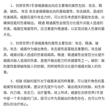
1、剑侠世界2手游峨眉输出向应主要堆的属性包括：攻击、精
通、破防。 攻击 攻击是峨眉输出向的基础属性，攻击越高，造成的
伤害越高。峨眉在提升攻击力时，可以优先考虑提升基础攻击值，以
确保技能的伤害输出。 精通 精通属性会按百分比提升对敌人造成的
伤害。峨眉在堆属性时，应注重提升精通值，以实现对敌人伤害的最
大化。
2、剑侠世界2手游峨眉堆的属性主要包括：攻击、精通、破
防。攻击：峨眉作为输出角色，攻击属性是基础且重要的。攻击越
高，峨眉对敌人造成的伤害就越高。精通：精通属性会按百分比提升
峨眉对敌人造成的伤害，是提升输出能力的关键属性之一。破防：破
防属性能够破除敌人的防御，同样按照百分比提升峨眉对敌人的伤
害。
3、经脉 经脉的提升对于峨眉来说同样重要，可以提升角色的基
础属性和技能效果。建议优先提升与治疗、输出相关的经脉，如生命
值、内力值、攻击力、治疗量等。综上所述，峨眉在剑侠世界2手游
中是一个多功能的门派，既可以作为高输出的角色存在，也可以作为
团队的治疗核心。