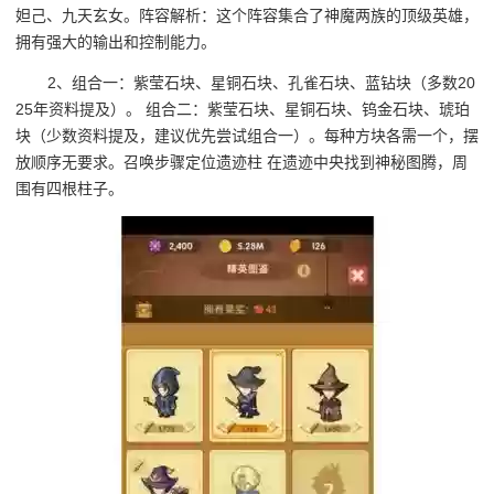
妲己、九天玄女。阵容解析：这个阵容集合了神魔两族的顶级英雄，
拥有强大的输出和控制能力。
2、组合一：紫莹石块、星铜石块、孔雀石块、蓝钻块（多数20
25年资料提及）。 组合二：紫莹石块、星铜石块、钨金石块、琥珀
块（少数资料提及，建议优先尝试组合一）。每种方块各需一个，摆
放顺序无要求。召唤步骤定位遗迹柱 在遗迹中央找到神秘图腾，周
围有四根柱子。