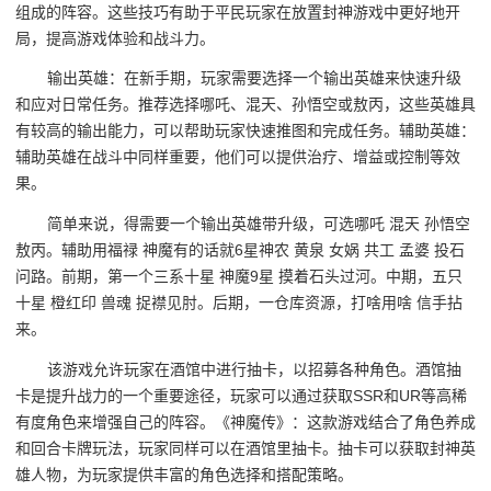
组成的阵容。这些技巧有助于平民玩家在放置封神游戏中更好地开
局，提高游戏体验和战斗力。
输出英雄：在新手期，玩家需要选择一个输出英雄来快速升级
和应对日常任务。推荐选择哪吒、混天、孙悟空或敖丙，这些英雄具
有较高的输出能力，可以帮助玩家快速推图和完成任务。辅助英雄：
辅助英雄在战斗中同样重要，他们可以提供治疗、增益或控制等效
果。
简单来说，得需要一个输出英雄带升级，可选哪吒 混天 孙悟空
敖丙。辅助用福禄 神魔有的话就6星神农 黄泉 女娲 共工 孟婆 投石
问路。前期，第一个三系十星 神魔9星 摸着石头过河。中期，五只
十星 橙红印 兽魂 捉襟见肘。后期，一仓库资源，打啥用啥 信手拈
来。
该游戏允许玩家在酒馆中进行抽卡，以招募各种角色。酒馆抽
卡是提升战力的一个重要途径，玩家可以通过获取SSR和UR等高稀
有度角色来增强自己的阵容。《神魔传》：这款游戏结合了角色养成
和回合卡牌玩法，玩家同样可以在酒馆里抽卡。抽卡可以获取封神英
雄人物，为玩家提供丰富的角色选择和搭配策略。