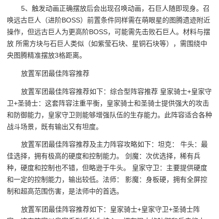
5、触发动画正确摆放后会出现召唤动画，石巨人随即现身。召
唤远古巨人（进阶BOSS）前置条件同样需在萌眼星的图腾遗迹附近
操作，但远古巨人为更高阶BOSS，可能需先击败石巨人。材料与摆
放 所需方块与石巨人类似（如紫莹石块、星铜石块等），需围绕中
央图腾精准摆放3格距离。
放置军团最佳阵容推荐
放置军团最佳阵容推荐如下：综合型阵容推荐 皇家骑士+皇家守
卫+圣骑士：这套阵容注重平衡，皇家骑士和圣骑士提供强大的攻击
和防御能力，皇家守卫则能够增强队伍的生存能力。此阵容适合各种
战斗场景，既有输出又有坦度。
放置军团最佳阵容推荐及主力阵容攻略如下：坦克： 牛头：最
佳选择，拥有极高的硬度和控制能力。 剑魔：次优选择，稀有兵
种，硬度和控制也不错，但略逊于牛头。 皇家守卫：主要提供硬度
和一定的控制能力，输出较低。法师： 影魔：身板硬，拥有全屏控
制和超高范围伤害，是法师中的首选。
放置军团最佳阵容推荐如下：皇家骑士+皇家守卫+圣骑士阵