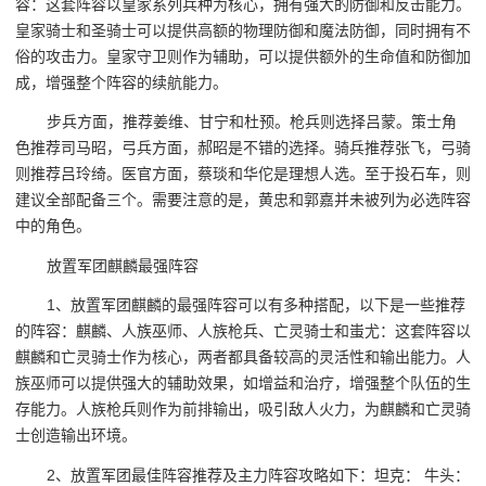
容：这套阵容以皇家系列兵种为核心，拥有强大的防御和反击能力。
皇家骑士和圣骑士可以提供高额的物理防御和魔法防御，同时拥有不
俗的攻击力。皇家守卫则作为辅助，可以提供额外的生命值和防御加
成，增强整个阵容的续航能力。
步兵方面，推荐姜维、甘宁和杜预。枪兵则选择吕蒙。策士角
色推荐司马昭，弓兵方面，郝昭是不错的选择。骑兵推荐张飞，弓骑
则推荐吕玲绮。医官方面，蔡琰和华佗是理想人选。至于投石车，则
建议全部配备三个。需要注意的是，黄忠和郭嘉并未被列为必选阵容
中的角色。
放置军团麒麟最强阵容
1、放置军团麒麟的最强阵容可以有多种搭配，以下是一些推荐
的阵容：麒麟、人族巫师、人族枪兵、亡灵骑士和蚩尤：这套阵容以
麒麟和亡灵骑士作为核心，两者都具备较高的灵活性和输出能力。人
族巫师可以提供强大的辅助效果，如增益和治疗，增强整个队伍的生
存能力。人族枪兵则作为前排输出，吸引敌人火力，为麒麟和亡灵骑
士创造输出环境。
2、放置军团最佳阵容推荐及主力阵容攻略如下：坦克： 牛头：