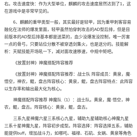
右。攻击速度快：作为大型单位，麒麟的攻击速度居然达到了1，这
在游戏中是非常罕见的。
6、麒麟的重甲类型一般，其实最好是轻甲，因为重甲刺客容易
融化在法师的爆发里面，轻甲虽然怕穿刺攻击的AD型后排，但是目
前版本的AD型后排基本都是送菜的，血少没爆发没控制，唯一厉害
一点的骨弓，只要站位分散不被穿透剑集火，也是送分的。技能解
析：天赋技能开场吼一下，减对面攻速移速，中规中矩吧。
《放置封神》神魔搭配阵容推荐
《放置封神》神魔搭配阵容推荐：战士队 阵容成员：黄泉，魔·
悟空，神农，鲲，盘古阵容核心：黄泉，鲲，盘古阵容特点：此阵容
以生存率和输出最大化为核心。
神魔搭配阵容推荐 神魔队（1）：战士队。黄泉，魔·悟空，神
农，鲲，盘古。阵容核心：黄泉，鲲，盘古。
三系九星神魔六星三系核心九星，辅助九星辅助核心神魔九星
三系十星神魔九星，阵容初步成型。阵容选择：阵容选择五系，辅助
能提供buff，增加战斗力，如哪吒、福禄、石矶、女娲、黄泉等角色