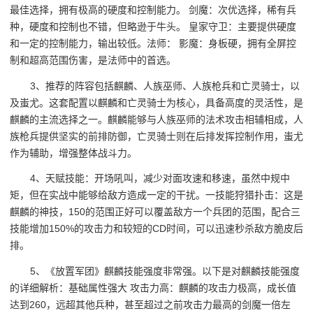
最佳选择，拥有极高的硬度和控制能力。 剑魔：次优选择，稀有兵
种，硬度和控制也不错，但略逊于牛头。 皇家守卫：主要提供硬度
和一定的控制能力，输出较低。法师： 影魔：身板硬，拥有全屏控
制和超高范围伤害，是法师中的首选。
3、推荐的阵容包括麒麟、人族巫师、人族枪兵和亡灵骑士，以
及蚩尤。这套配置以麒麟和亡灵骑士为核心，具备高度的灵活性，是
麒麟的主流选择之一。麒麟能够与人族巫师的法术攻击相辅相成，人
族枪兵提供坚实的前排防御，亡灵骑士则在后排发挥控制作用，蚩尤
作为辅助，增强整体战斗力。
4、天赋技能：开场吼叫，减少对面攻速和移速，虽然中规中
矩，但在实战中能够给敌方造成一定的干扰。一技能狩猎扑击：这是
麒麟的神技，150的范围正好可以覆盖敌方一个兵团的范围，配合三
技能增加150%的攻击力和较短的CD时间，可以迅速秒杀敌方脆皮后
排。
5、《放置军团》麒麟技能强度非常强。以下是对麒麟技能强度
的详细解析：基础属性强大 攻击力高：麒麟的攻击力极高，成长值
达到260，远超其他兵种，甚至超过之前攻击力最高的剑魔一倍左