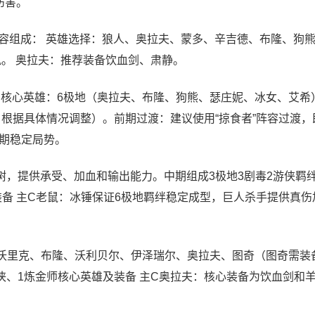
伤害。
容组成： 英雄选择：狼人、奥拉夫、蒙多、辛吉德、布隆、狗熊
飓风。 奥拉夫：推荐装备饮血剑、肃静。
 核心英雄：6极地（奥拉夫、布隆、狗熊、瑟庄妮、冰女、艾希） 
根据具体情况调整）。前期过渡：建议使用“掠食者”阵容过渡，
期稳定局势。
树，提供承受、加血和输出能力。中期组成3极地3剧毒2游侠羁
备 主C老鼠：冰锤保证6极地羁绊稳定成型，巨人杀手提供真伤
：沃里克、布隆、沃利贝尔、伊泽瑞尔、奥拉夫、图奇（图奇需装
侠、1炼金师核心英雄及装备 主C奥拉夫：核心装备为饮血剑和