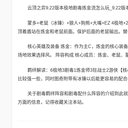
云顶之弈9.22版本极地剧毒炼金流怎么玩_9.22版
蒙多+老鼠（冰锤）+狼人+狗熊+大嘴+EZ 4极
顶着盾站在炼金和老鼠前面。保护后面的老鼠输出。替
核心英雄及装备 炼金：作为主C，炼金的核心装
场地效果选择风。 阵容构成 核心成员：炼金、老鼠
羁绊解读：6极地3剧毒1炼金师3狂战士2游侠
比较强一些，同时图奇附带有冰锤以后能更容易的配合
关于剧毒羁绊阵容和剧毒配什么阵容的介绍到此就
方面的信息，记得收藏关注本站。