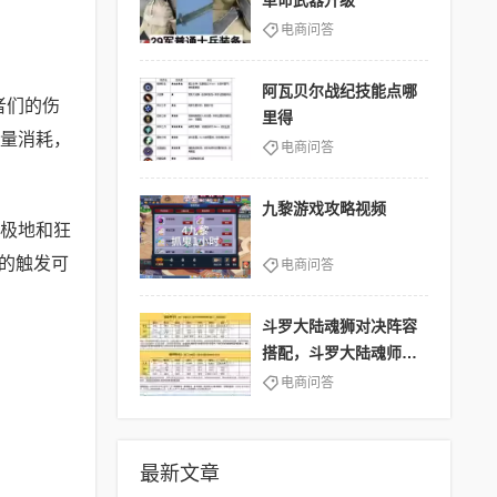
革命武器升级
电商问答
阿瓦贝尔战纪技能点哪
者们的伤
里得
蓝量消耗，
电商问答
九黎游戏攻略视频
极地和狂
的触发可
电商问答
斗罗大陆魂狮对决阵容
搭配，斗罗大陆魂师对
决,阵容
电商问答
最新文章