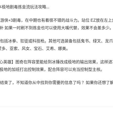
本极地剧毒炼金流玩法攻略...
地+2游侠+3剧毒，在中期也有着很不错的战斗力。站位 EZ放在左
补 如果一时刷不到炼金也可以使用大嘴代替，效果不会差多少
备包括冰拳、狂徒或科技枪。其他可选装备包括鬼书、绿叉、龙
、蒙多、亚索、风女、宝石、艾希、娜美。
【核心英雄】图奇在阵容里能给到冰锤改成极地的输出效果，这样进
极地的加班打出控制效果，配合阵容可以充当控制型主核。
结束了，不知道你从中找到你需要的信息了吗 ？如果你还想了