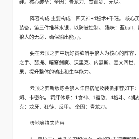
绊。核心装备：奎因：青龙刀、饮血剑、无尽。
阵容构成 主要构成：四天神+4秘术+千珏。 核
装备，第三件推荐水银，以防被控制。 猫咪：蓝buf
狼人的无尽，确保输出能力。
要在云顶之弈中玩好贪欲猎手狼人为核心的阵容，
之手、瑟提、暗裔剑魔、沃里克、内瑟斯、嘉文四世、
果，提升整体的输出和生存能力。
云顶之弈新版炼金狼人阵容搭配及装备推荐如下：
姆、卡密尔。 羁绊体系：1食神、1宿敌、4格斗、4挑
克：龙牙、狂徒、反甲。 奎因：青龙刀。
极地奥拉夫阵容