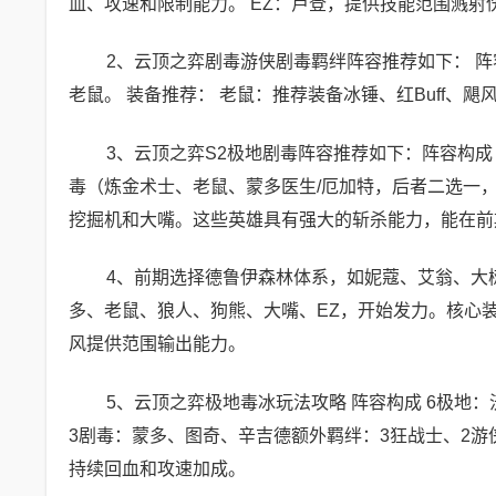
血、攻速和限制能力。 EZ：卢登，提供技能范围溅射
2、云顶之弈剧毒游侠剧毒羁绊阵容推荐如下： 阵
老鼠。 装备推荐： 老鼠：推荐装备冰锤、红Buff、
3、云顶之弈S2极地剧毒阵容推荐如下：阵容构成
毒（炼金术士、老鼠、蒙多医生/厄加特，后者二选一，
挖掘机和大嘴。这些英雄具有强大的斩杀能力，能在前
4、前期选择德鲁伊森林体系，如妮蔻、艾翁、大
多、老鼠、狼人、狗熊、大嘴、EZ，开始发力。核心装
风提供范围输出能力。
5、云顶之弈极地毒冰玩法攻略 阵容构成 6极地
3剧毒：蒙多、图奇、辛吉德额外羁绊：3狂战士、2游
持续回血和攻速加成。