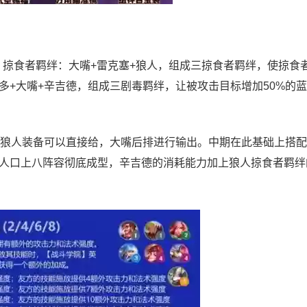
 掠食者羁绊：大嘴+雷克塞+狼人，组成三掠食者羁绊，使掠食
多+大嘴+辛吉德，组成三剧毒羁绊，让被攻击目标增加50%的
狼人装备可以直接给，大嘴后排进行输出。中期在此基础上搭配
人口上八阵容彻底成型，辛吉德的消耗能力加上狼人掠食者羁绊