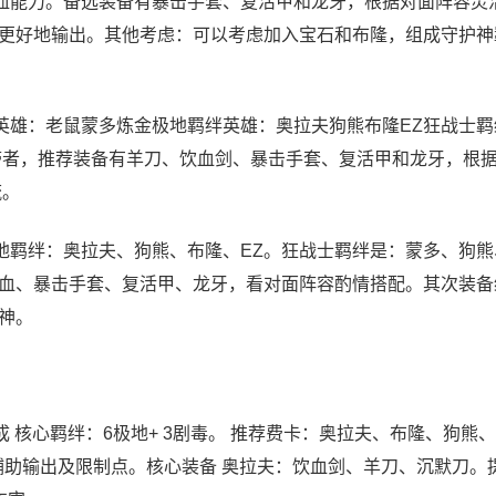
血能力。备选装备有暴击手套、复活甲和龙牙，根据对面阵容灵
更好地输出。其他考虑：可以考虑加入宝石和布隆，组成守护神
英雄：老鼠蒙多炼金极地羁绊英雄：奥拉夫狗熊布隆EZ狂战士羁
带者，推荐装备有羊刀、饮血剑、暴击手套、复活甲和龙牙，根
流。
地羁绊：奥拉夫、狗熊、布隆、EZ。狂战士羁绊是：蒙多、狗熊
血、暴击手套、复活甲、龙牙，看对面阵容酌情搭配。其次装备
神。
 核心羁绊：6极地+ 3剧毒。 推荐费卡：奥拉夫、布隆、狗熊、
辅助输出及限制点。核心装备 奥拉夫：饮血剑、羊刀、沉默刀。