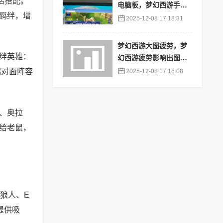
活搭配。
电脑板，梦幻西游手游
羁绊，增
苹果端怎么在电脑上登
2025-12-08 17:18:31
陆
梦幻西游大图疲劳，梦
绊英雄：
幻西游疲劳影响出图率
吗
据对面阵容
2025-12-08 17:18:08
、奥拉
给老鼠，
狼人、E
提供吸