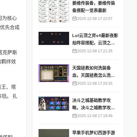
姜维传装备，姜维传装
备搭配一览表最新
坦为核心
2025-12-08 17:22:07
：优先合成
Lol云顶之弈s4最新夜影
劫阵容搭配，云顶之奕
夜影劫阵容
2025-12-08 17:21:35
诺克萨斯
的羁绊效
天国拯救如何洗装备
血，天国拯救怎么洗衣
服
2025-12-08 17:20:35
蛮王、塔
坦。 扎
决斗之城基础教学攻
略，决斗之城教学攻略2
111
2025-12-08 17:19:49
苹果手机梦幻西游手游