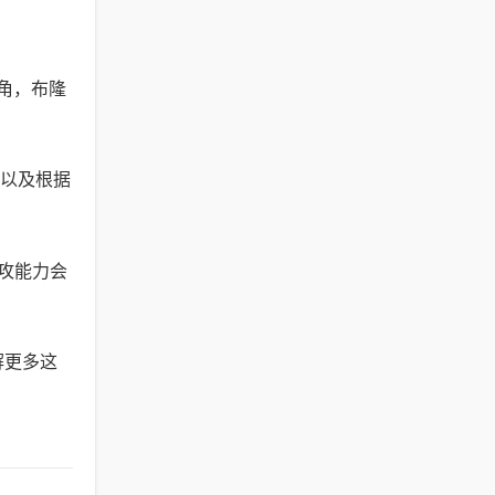
上角，布隆
。
爪以及根据
攻能力会
解更多这