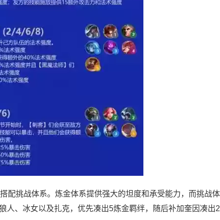
搭配挑战体系。炼金体系提供强大的坦度和承受能力，而挑战体
狼人、冰女以及扎克，优先凑出5炼金羁绊，随后补加奎因凑出