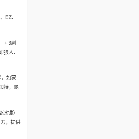
、EZ、
+ 3剧
即狼人、
绊，如蒙
加持，飓
备冰锤）
羊刀，提供