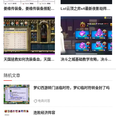
姜维传装备，姜维传装备搭配一览表最新
Lol云顶之弈s4最新夜影劫阵容搭配，云顶之奕夜影劫阵容
天国拯救如何洗装备血，天国拯救怎么洗衣服
决斗之城基础教学攻略，决斗之城教学攻略2111
随机文章
梦幻西游转门派临时符，梦幻临时符转金封了吗
电商问答
连败经济阵容