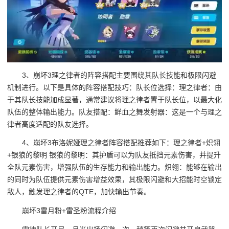
3、崩坏3理之律者的阵容搭配主要围绕其队长技能和极限闪避
机制进行。以下是具体的阵容搭配技巧：队长位选择：理之律者：由
于其队长技能加成显著，通常建议将理之律者置于队长位，以最大化
队伍的整体输出能力。队友搭配：鲜血之舞发射器：这是一个与理之
律者高度适配的队友选择。
4、崩坏3布洛妮娅理之律者阵容搭配推荐如下：理之律者+炽翎
+银狼的黎明 银狼的黎明：其护盾可以为队友抵挡元素伤害，并提升
全队元素伤害，增强队伍的生存能力和输出能力。炽翎：能够在输出
的同时为队伍提供元素伤害增益效果，其极限闪避和大招能时空锁定
敌人，触发理之律者的QTE，加快输出节奏。
崩坏3雷月粉+雷圣粉流程介绍