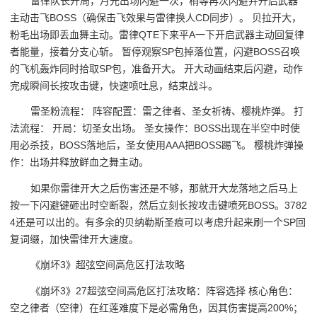
雷律队长开局，月光出场闪避一次，稍等再次闪避并开启武器
主动击飞BOSS（确保击飞效果与雷律换人CD同步）。 贝拉开大，
粉毛出场即丢血舞主动。雷律QTE下来平A一下开启武器主动回复律
者能量，接着分支心斩。 暂停观察SP包掉落位置，闪避BOSS召唤
的飞机轰炸同时拾取SP包，准备开大。 开大动画结束后闪避，动作
完成瞬间长按攻击键，快速喷吐息，结束战斗。
雷圣粉流程： 阵容配置：雷之律者、圣女祈祷、樱桃炸弹。 打
法流程： 开局：切圣女出场。 圣女操作：BOSS出现在半空中时使
用必杀技，BOSS落地后，圣女使用AAA把BOSS踢飞。 樱桃炸弹操
作：出场并释放鲜血之舞主动。
如果你雷律开大之后伤害还是不够，那就开大龙落地之后马上
按一下闪避键砸出时空断裂，然后立刻长按攻击键喷死BOSS。3782
4还是可以出的。有多余的贝纳勒斯圣痕可以考虑升起来刷一个SP回
复词缀，加快雷律开大速度。
《崩坏3》超弦空间高危区打法攻略
《崩坏3》27超弦空间高危区打法攻略：阵容选择 核心角色：
空之律者（空律）在红莲难度下是必需角色，因其伤害提高200%；