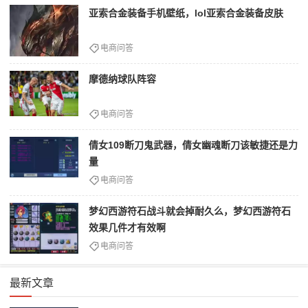
亚索合金装备手机壁纸，lol亚索合金装备皮肤
电商问答
摩德纳球队阵容
电商问答
倩女109断刀鬼武器，倩女幽魂断刀该敏捷还是力
量
电商问答
梦幻西游符石战斗就会掉耐久么，梦幻西游符石
效果几件才有效啊
电商问答
最新文章