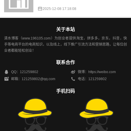
2025-12-08 17:18:08
关于本站
清水博客（www.196105.com）为创业者提供淘宝，拼多多，京东，抖音，快
手等电商平台的电商知识，以及线上，线下推广引流方法和营销思路，让每位创
业者都能轻松创业！
联系合作
QQ：121259802
微博：https://weibo.com
邮箱：121259802@qq.com
电话：121259802
手机扫码