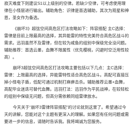
寂灭难度下则建议S1以上级别的空律。若缺少空律，可考虑使用理
律在小怪层进行输出。辅助角色：识律是首选辅助，其次为观星和神
恩，圣女作为备选。
《崩坏3》超弦空间高危区打法攻略如下：阵容搭配 主C选择：
雷律是目前上限最高的选择，其异能雷的特性完美符合高危区战斗的
需求。迅羽虽然不及雷律，但在较为咸鱼的组别中保级完全没问题。
辅助推荐：首选云墨，血舞不限属性（优先樱桃，闪避时空泛用性较
高）。
崩坏3超弦空间高危区打法攻略主要包括以下几点：主C选择：
雷律：上限最高的选择，异能雷特性适合高危区战斗。高配可直接压
掉小怪电子盾，低配可通过机制打麻痹击杀。辅助推荐云墨+血舞，
高配毕业迷迭可替代血舞。迅羽打法：迅羽作为平民战神，在较轻松
的组别中保级无问题，但高分需依赖同组雷律放水。
今天关于“崩坏3雷律阵容搭配”的讨论就到这里了。希望通过今
天的讲解，您能对这个主题有更深入的理解。如果您有任何问题或需
要进一步的信息，请随时告诉我。我将竭诚为您服务。