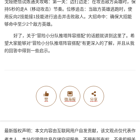
戈娅绝悟试炼通关攻略：第一关：边打边走：在攻击敌方英雄时，保
持5秒的走A（移动攻击）节奏。位移追击：当敌方英雄逃跑时，使
用反向2技能接1技能进行追击并击败敌人。大招命中：确保大招能
够命中至少2个敌方英雄。
好了，关于“冒险小分队推塔阵容搭配”的话题就讲到这里了。希
望大家能够对“冒险小分队推塔阵容搭配”有更深入的了解，并且从我
的回答中得到一些启示。
赞
微海报
分享
最新版权声明：本文内容由互联网用户自发贡献，该文观点仅代表作
者本人。本站仅提供信息存储空间服务，不拥有所有权，不承担相关