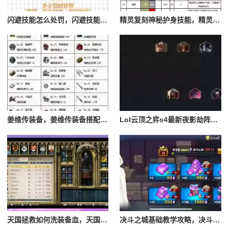
闪避技能怎么处罚，闪避技能怎么处罚队友
精灵复刻神秘护身技能，精灵复刻攻略
姜维传装备，姜维传装备搭配一览表最新
Lol云顶之弈s4最新夜影劫阵容搭配，云顶之奕夜影劫阵容
天国拯救如何洗装备血，天国拯救怎么洗衣服
决斗之城基础教学攻略，决斗之城教学攻略2111