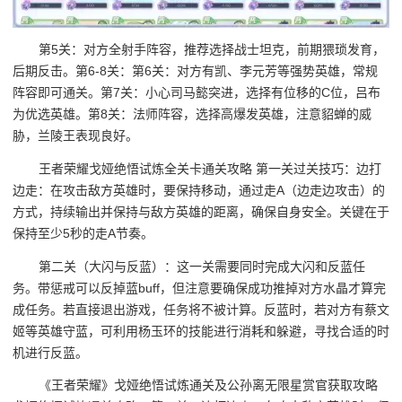
第5关：对方全射手阵容，推荐选择战士坦克，前期猥琐发育，
后期反击。第6-8关：第6关：对方有凯、李元芳等强势英雄，常规
阵容即可通关。第7关：小心司马懿突进，选择有位移的C位，吕布
为优选英雄。第8关：法师阵容，选择高爆发英雄，注意貂蝉的威
胁，兰陵王表现良好。
王者荣耀戈娅绝悟试炼全关卡通关攻略 第一关过关技巧：边打
边走：在攻击敌方英雄时，要保持移动，通过走A（边走边攻击）的
方式，持续输出并保持与敌方英雄的距离，确保自身安全。关键在于
保持至少5秒的走A节奏。
第二关（大闪与反蓝）：这一关需要同时完成大闪和反蓝任
务。带惩戒可以反掉蓝buff，但注意要确保成功推掉对方水晶才算完
成任务。若直接退出游戏，任务将不被计算。反蓝时，若对方有蔡文
姬等英雄守蓝，可利用杨玉环的技能进行消耗和躲避，寻找合适的时
机进行反蓝。
《王者荣耀》戈娅绝悟试炼通关及公孙离无限星赏官获取攻略