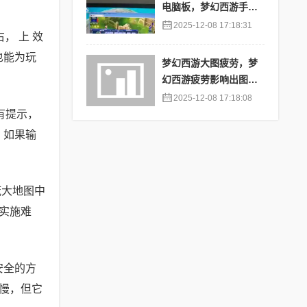
电脑板，梦幻西游手游
苹果端怎么在电脑上登
2025-12-08 17:18:31
， 上 效
陆
也能为玩
梦幻西游大图疲劳，梦
幻西游疲劳影响出图率
吗
2025-12-08 17:18:08
有提示，
。如果输
庞大地图中
实施难
安全的方
慢，但它