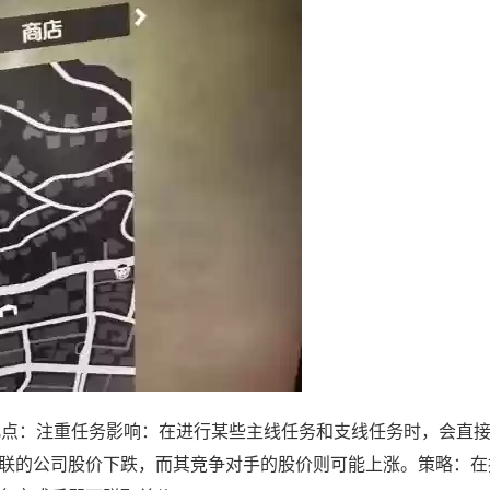
下几点：注重任务影响：在进行某些主线任务和支线任务时，会直
联的公司股价下跌，而其竞争对手的股价则可能上涨。策略：在