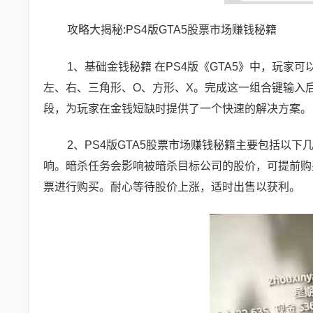
攻略大揭秘:PS4版GTA5股票市场赚钱秘籍
1、基础金钱秘籍 在PS4版《GTA5》中，玩
左、右、三角形、O、方形、X。完成这一组合键输入后
段，为玩家在金钱短缺时提供了一个快速的解决方案。
2、PS4版GTA5股票市场赚钱秘籍主要包括以
响。暗杀任务会影响被暗杀目标公司的股价，可提前购
票进行购买。耐心等待股价上涨，适时出售以获利。