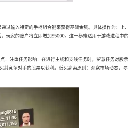
家可以通过输入特定的手柄组合键来获得基础金钱。具体操作为：上
，玩家的账户将立即增加$5000。这一秘籍适用于游戏进程中
下几点：注重任务影响：在进行主线和支线任务时，留意任务对股
买其竞争对手的股票以获利。低买高卖原则：观察市场动态，寻