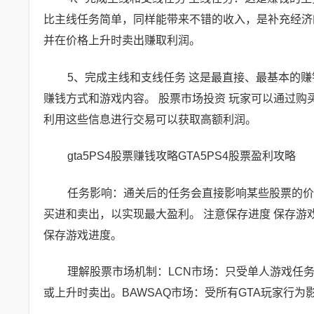
比主线任务简单，同样能带来不错的收入，是补充经济的
并在价格上升时卖出赚取利润。
5、完成主线和支线任务 这是最直接、最基本的
赚钱方式和游戏内容。 股票市场投资 玩家可以通过
利用这些信息进行交易可以获取高额利润。
gta5PS4股票赚钱攻略GTA5PS4股票盈利攻略
任务影响：通关后的任务会直接影响某些股票的价
买进和卖出，以实现最大盈利。 注意保存进度 保存游
保存游戏进度。
理解股票市场机制：LCN市场：只受单人游戏任
或上升时卖出。BAWSAQ市场：受所有GTA玩家行