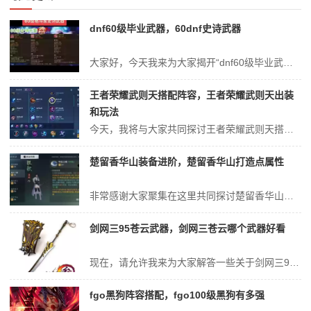
dnf60级毕业武器，60dnf史诗武器
大家好，今天我来为大家揭开“dnf60级毕业武器”的神秘面纱。为了让大家更好地理解这个问题，我将相关资料进行了整合，现在就让我们一起来探索吧。圣职者60级武器推荐1、DNF手游中，圣职者60级武器推荐如下：光杖武器：救赎光杖：对于辅助型圣职者，救赎光杖是一个优秀的选择。它能强化勇气祝福等技能，提升队伍的辅助能...
王者荣耀武则天搭配阵容，王者荣耀武则天出装
和玩法
今天，我将与大家共同探讨王者荣耀武则天搭配阵容的今日更新，希望我的介绍能为有需要的朋友提供一些参考和建议。王者荣耀武则天最强出装是?英雄搭配推荐是什么?王者荣耀武则天最强出装为冷静之靴、博学者之怒、虚无法杖、不灭之握、炽热支配者，补充装备可选择炽魂之眼、辉月。英雄搭配推荐上单为程咬金、吕布、关羽，中单为扁鹊、...
楚留香华山装备进阶，楚留香华山打造点属性
非常感谢大家聚集在这里共同探讨楚留香华山装备进阶的话题。这个问题集合涵盖了楚留香华山装备进阶的广泛内容，我将用我的知识和经验为大家提供全面而深入的回答。楚留香华山宝石攻略:探索最佳宝石配置与升级路径楚留香华山宝石攻略：最佳宝石配置与升级路径 宝石种类选择 在楚留香游戏中，宝石种类繁多，针对华山场景，主要推荐以...
剑网三95苍云武器，剑网三苍云哪个武器好看
现在，请允许我来为大家解答一些关于剑网三95苍云武器的问题，希望我的回答能够给大家带来一些启示。关于剑网三95苍云武器的讨论，我们开始吧。剑网三,苍云的具体配装方案,最好带图1、大侠您好：苍云装备搭配：首饰：项链御劲，腰坠破防[孔转命中]，戒指双破防 竞技场：衣服（化劲65，孔洗命中）破、 护手（会效130，...
fgo黑狗阵容搭配，fgo100级黑狗有多强