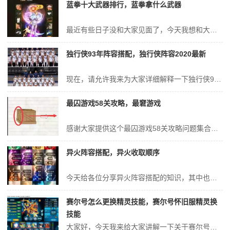
蓝拳十大武器排行，蓝拳拿什么武器
最近有些日子没和大家见面了，今天我想和大家聊一聊“蓝拳十大武器排行”的话题。如果你对这个领域还比较陌生，那么这篇文章就是为你而写的，让我们一起来探索其中的奥秘吧。蓝拳用什么武器蓝拳的觉醒是什么蓝拳圣使武器 三次觉醒武器：Remedios圣座。这是一件非常特别的武器，它承载了光明主神雷米迪奥斯的权能。虽然被称为...
独行侠93年阵容搭配，独行侠阵容2020最新
现在，请允许我来为大家详细解释一下独行侠93年阵容搭配的问题，希望我的回答能够帮助到大家。关于独行侠93年阵容搭配的讨论，我们正式开始。NBA历史上,最强的第15顺位阵容,应该是哪些球员入选?年 1 菲尼克斯 Steve Nash 斯蒂夫-纳什 1997年 1 达拉斯 Kelvin Cato 凯文-卡托 19...
最囚游戏58关攻略，最窘游戏
感谢大家提供这个最囚游戏58关攻略问题集合，让我有机会和大家交流和分享。我将根据自己的理解和学习，为每个问题提供清晰而有条理的回答。最囧游戏258关怎么过关1、最囧游戏2第58关，把图形放到对应的虚线框里。五边形和星形都可以直接放入虚线框，而菱形可以放入五边形的顶部。如上图所示放进去即可过关。2、微信史上最囧...
异火阵容搭配，异火收取顺序
今天给各位分享异火阵容搭配的知识，其中也会对异火收取顺序进行解释，如果能碰巧解决你现在面临的问题，别忘了关注本站，现在开始吧！战双帕弥什火队阵容怎么搭配-火队最强阵容搭配推荐2023阵容搭配 在战双帕弥什中，火队目前版本比较强势的阵容为：卡列尼娜·烬燃+七实·脉冲+苏菲亚·银牙。卡列尼娜·烬燃：作为火队的核心...
赛尔号怎么更换精灵技能，赛尔号怀旧服精灵换
技能
大家好，今天我来给大家讲解一下关于赛尔号怎么更换精灵技能的问题。为了让大家更好地理解这个问题，我将相关资料进行了整理，现在就让我们一起来看看吧。赛尔号h5怎么换精灵技能进入游戏，点击右下角精灵图标，打开精灵仓库。选择一只精灵，点击切换到技能。在技能表里，左边的一列代表目前精灵出站带的精灵，右边一列代表精灵的其...