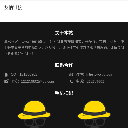
友情链接
关于本站
清水博客（www.196105.com）为创业者提供淘宝，拼多多，京东，抖音，快
手等电商平台的电商知识，以及线上，线下推广引流方法和营销思路，让每位创
业者都能轻松创业！
联系合作
QQ：121259802
微博：https://weibo.com
邮箱：121259802@qq.com
电话：121259802
手机扫码