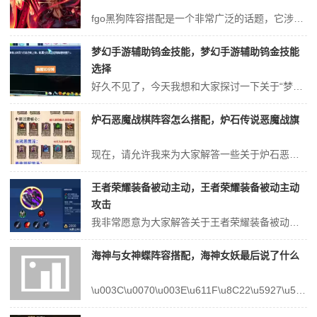
fgo黑狗阵容搭配是一个非常广泛的话题，它涉及到不同领域的知识和技能。我将尽力为您解答相关问题。FGO黑狗阵容怎么搭配1、FGO黑狗库丘林阵容搭配推荐如下：增强NP与生存能力阵容 诸葛孔明：孔明的技能可以有效补给队友的NP，同时加防加攻，大大提升黑狗的生存和输出能力。其宝具降防灭气也能变相提高全队伤害。2、F...
梦幻手游辅助钨金技能，梦幻手游辅助钨金技能
选择
好久不见了，今天我想和大家探讨一下关于“梦幻手游辅助钨金技能”的话题。如果你对这个领域还不太熟悉，那么这篇文章就是为你准备的，让我们一起来探索其中的奥秘吧。梦幻西游手游70钨金梦幻西游手游钨金怎么得钨金有什么作用1、梦幻西游70级乌金在那弄~钨金产出是帮派技能灵石技巧！~ 点上去需要帮贡金钱！~你点到70级 ...
炉石恶魔战棋阵容怎么搭配，炉石传说恶魔战旗
现在，请允许我来为大家解答一些关于炉石恶魔战棋阵容怎么搭配的问题，希望我的回答能够给大家带来一些启示。关于炉石恶魔战棋阵容怎么搭配的讨论，我们开始吧。炉石传说酒馆战棋恶魔流阵容详解及站位心得1、前排站位：6星嘲讽卡牌应放在第一位，以吸引敌方火力。大号矮劣魔或融合怪紧随其后，作为第二道防线。中排站位：大屁股应放...
王者荣耀装备被动主动，王者荣耀装备被动主动
攻击
我非常愿意为大家解答关于王者荣耀装备被动主动的问题。这个问题集合包含了一些复杂而有趣的问题，我将尽力给出简明扼要的答案，并提供进一步的阅读材料供大家深入研究。王者荣耀的装备被动怎么触发1、装备被动技能的触发方式 装备叠加触发：部分装备的被动技能需要装备数量达到一定数量时才能生效，如破军、无尽战刃等。玩家在购买...
海神与女神蝶阵容搭配，海神女妖最后说了什么
\u003C\u0070\u003E\u611F\u8C22\u5927\u5BB6\u5728\u8FD9\u4E2A\u6D77\u795E\u4E0E\u5973\u795E\u8776\u9635\u5BB9\u642D\u914D\u95EE\u9898\u96C6\u5408\u4E2D\u768...