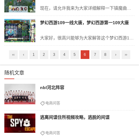
现在，请允许我来为大家详细解释一下镇魔曲御灵强化攻略的问题，希望我的回答能够帮助到大家。关于镇魔曲御灵强化攻略的讨论，我们正式开始。镇魔曲御灵技能搭配怎么搭?镇魔曲御灵搭配技巧!1、镇魔曲手游御灵技能搭配推荐如下：辅助流技能搭配 御灵作为团队辅助型职业，在辅助流玩法中，主要承担提供光环效果、复活队友以及灵兽补...
梦幻西游109一线大唐，梦幻西游第一109大唐
大家好，很高兴能够为大家解答这个梦幻西游109一线大唐问题集合。我将根据我的知识和经验，为每个问题提供清晰和详细的回答，并分享一些相关的案例和研究成果，以促进大家的学习和思考。梦幻西游109大唐带什么套装1、梦幻西游109平民大唐适合带的套装主要有以下几种：大唐无双套装：适合玩家：追求高输出的玩家。属性加成：...
‹‹
‹
1
2
3
4
5
6
7
8
›
››
随机文章
nbl河北阵容
电商问答
逃离间谍住所视频攻略，逃脱的间谍
电商问答