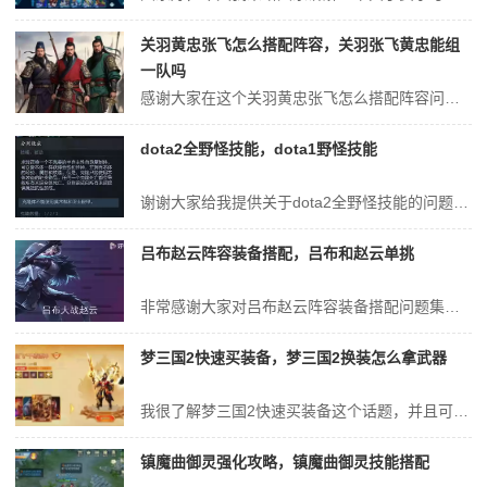
关羽黄忠张飞怎么搭配阵容，关羽张飞黄忠能组
一队吗
感谢大家在这个关羽黄忠张飞怎么搭配阵容问题集合中的积极参与。我将用专业的态度回答每个问题，并尽量给出具体的例子和实践经验，以帮助大家理解和应用相关概念。关羽张飞黄忠玩枪还是玩盾玩盾兵。在《三国志战略版》游戏中，黄忠搭配张飞和关羽玩盾兵，黄忠的百步穿扬加白眉加轻勇飞燕加张飞的燕人咆哮组成输出技能系统，张飞的盛气...
dota2全野怪技能，dota1野怪技能
谢谢大家给我提供关于dota2全野怪技能的问题集合。我将从不同的角度回答每个问题，并提供一些相关资源和参考资料，以便大家进一步学习和了解。求dota2所有远古野的技能飞龙溅射攻击，石头人魔免（飞龙和电龙的主怪也都是魔免的，有些技能也不能对远古野怪释放），龙战士闪避，电龙主怪有两个技能，一个闪电链 ，一个狂暴。...
吕布赵云阵容装备搭配，吕布和赵云单挑
非常感谢大家对吕布赵云阵容装备搭配问题集合的贡献。我会努力给出简明扼要的回答，并根据需要提供一些具体实例来支持我的观点，希望这能给大家带来一些新的思路。吕布赵云三势阵搭配战法搭配 吕布：建议携带“一骑当千”和“鬼神霆威”等战法，以提升其输出能力和暴击率。赵云：建议携带“破阵摧坚”和“所向披靡”等战法，以增加其...
梦三国2快速买装备，梦三国2换装怎么拿武器
我很了解梦三国2快速买装备这个话题，并且可以为您提供一系列的信息和建议。请告诉我您需要了解什么。梦三国2中马良走爆发路线要如何出装?1、梦三国2中马良走爆发路线出装建议如下：前期出装 法爆出门：为了最大化爆发伤害，马良出门时应选择点法爆，并配备小灵石、狼牙棒、金疮药以及足够的蓝药。蓝鞋：六级时，由于马良释放大...
镇魔曲御灵强化攻略，镇魔曲御灵技能搭配