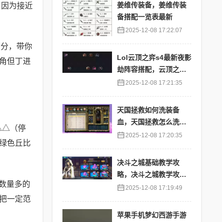
姜维传装备，姜维传装
，因为接近
备搭配一览表最新
2025-12-08 17:22:07
部分，带你
Lol云顶之弈s4最新夜影
角但丁进
劫阵容搭配，云顶之奕
夜影劫阵容
2025-12-08 17:21:35
天国拯救如何洗装备
血，天国拯救怎么洗衣
△△（停
服
2025-12-08 17:20:35
绿色丘比
决斗之城基础教学攻
略，决斗之城教学攻略2
数量多的
111
2025-12-08 17:19:49
把一定范
苹果手机梦幻西游手游