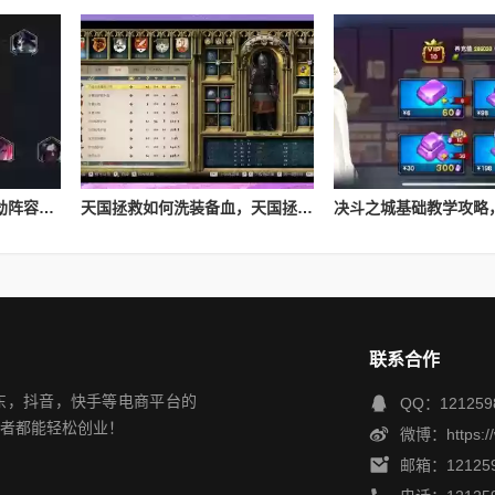
Lol云顶之弈s4最新夜影劫阵容搭配，云顶之奕夜影劫阵容
天国拯救如何洗装备血，天国拯救怎么洗衣服
联系合作
，京东，抖音，快手等电商平台的
QQ：121259
者都能轻松创业！
微博：https://
邮箱：121259