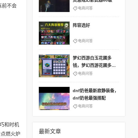
灵惩戒幻影武器60级
练前不会
电商问答
阵容选好
电商问答
梦幻西游白玉花圃多
钱，梦幻西游花圃多少
钱
电商问答
dnf奶爸最新寂静装备，
dnf奶爸最强搭配
电商问答
技巧和时机
最新文章
力点燃火炉