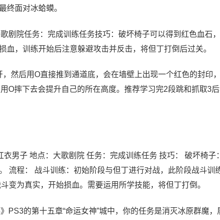
最终面对冰蛤蟆。
：大歌剧院任务：完成训练任务技巧：破坏椅子可以得到红色血石
损血，训练开始后注意躲避攻击并反击，将但丁打倒后过关。
把转盘的尖刀打开，然后用O直接推到通道底，会在墙壁上出现一个红色的封印
后，用O摔下去会提升自己的所在高度。推荐学习完2段跳和抓取3
红衣男子 地点：大歌剧院 任务：完成训练任务 技巧： 破坏椅子
。 流程： 战斗训练：初始阶段与但丁进行对战，此阶段战斗训
战斗变为真实，开始损血。需要运用所学技能，将但丁打倒。
4》PS3的第十五章“命运女神”城中，你的任务是消灭冰原群魔，