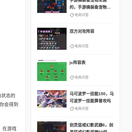
手游搞装备宠物坐骑
的，手游搞装备宠物坐
骑的游戏
电商问答
双方对攻阵容
电商问答
jc阵容表
电商问答
马可波罗一技能150，马
电状态的
可波罗一技能算普攻吗
你会得到
电商问答
剑灵惩戒幻影武器6，剑
：在游戏