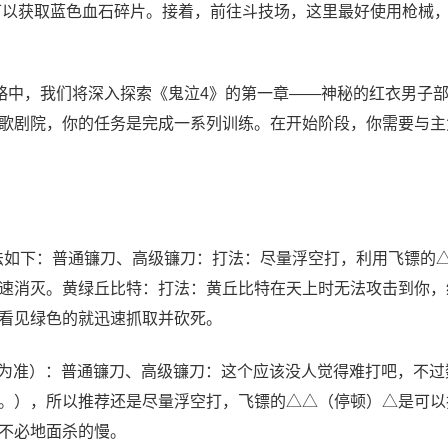
人可以获取蓝色血石碎片。接着，前往斗技场，这里最好使用枪械
攻略中，我们将深入探索《鬼泣4》的第一章——神秘的红衣男子
歌剧院，你的任务是完成一系列训练。在开始阶段，你需要与主
打法如下：普通镰刀、高级镰刀：打法：尽量浮空打，利用飞镖的
速消灭。黄绿丘比特：打法：黄丘比特在天上时无法攻击到你，
看见绿色的就迅速抓取并砍死。
S3为准）：普通镰刀、高级镰刀：这个应该没人觉得难打吧，不过
。），所以推荐还是尽量浮空打，飞镖的△△（停顿）△是可以
不必地面杀的慢。