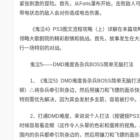
紧张刺激的冒险。首先，从Foris瀑布开始，击败敌
带电状态的敌人会对你造成电击伤害。
《鬼泣4》PS3图文流程攻略（上）详解在本篇
领略大歌剧院的精彩剧情和挑战。首先，故事发生在大
行一场特别的对战。
鬼泣5——DMD难度各杂兵BOSS简单无脑打法
1、《鬼泣5》DMD难度各杂兵BOSS简单无脑
顿）△将杂兵牵引到身边，然后用镰刀和飞镖的面杀快
特则需优先解决，因为其会发射多支箭，容易被打中。
2、打通DMD难度，来说说个人打法（按键按P
时候容易看走眼（这作令人头晕的色彩和蛋疼的视角。
围内的杂兵都牵引到身边的，然后用镰刀和飞镖的面杀