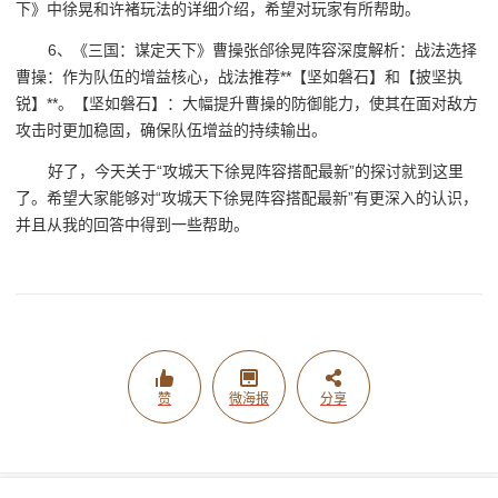
下》中徐晃和许褚玩法的详细介绍，希望对玩家有所帮助。
6、《三国：谋定天下》曹操张郃徐晃阵容深度解析：战法选择
曹操：作为队伍的增益核心，战法推荐**【坚如磐石】和【披坚执
锐】**。【坚如磐石】：大幅提升曹操的防御能力，使其在面对敌方
攻击时更加稳固，确保队伍增益的持续输出。
好了，今天关于“攻城天下徐晃阵容搭配最新”的探讨就到这里
了。希望大家能够对“攻城天下徐晃阵容搭配最新”有更深入的认识，
并且从我的回答中得到一些帮助。
赞
微海报
分享