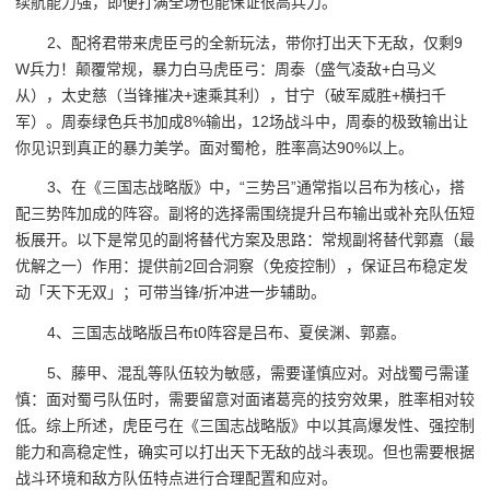
续航能力强，即便打满全场也能保证很高兵力。
2、配将君带来虎臣弓的全新玩法，带你打出天下无敌，仅剩9
W兵力！颠覆常规，暴力白马虎臣弓：周泰（盛气凌敌+白马义
从），太史慈（当锋摧决+速乘其利），甘宁（破军威胜+横扫千
军）。周泰绿色兵书加成8%输出，12场战斗中，周泰的极致输出让
你见识到真正的暴力美学。面对蜀枪，胜率高达90%以上。
3、在《三国志战略版》中，“三势吕”通常指以吕布为核心，搭
配三势阵加成的阵容。副将的选择需围绕提升吕布输出或补充队伍短
板展开。以下是常见的副将替代方案及思路：常规副将替代郭嘉（最
优解之一）作用：提供前2回合洞察（免疫控制），保证吕布稳定发
动「天下无双」；可带当锋/折冲进一步辅助。
4、三国志战略版吕布t0阵容是吕布、夏侯渊、郭嘉。
5、藤甲、混乱等队伍较为敏感，需要谨慎应对。对战蜀弓需谨
慎：面对蜀弓队伍时，需要留意对面诸葛亮的技穷效果，胜率相对较
低。综上所述，虎臣弓在《三国志战略版》中以其高爆发性、强控制
能力和高稳定性，确实可以打出天下无敌的战斗表现。但也需要根据
战斗环境和敌方队伍特点进行合理配置和应对。