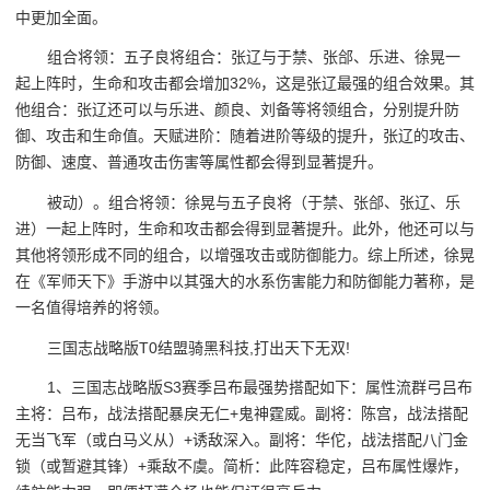
中更加全面。
组合将领：五子良将组合：张辽与于禁、张郃、乐进、徐晃一
起上阵时，生命和攻击都会增加32%，这是张辽最强的组合效果。其
他组合：张辽还可以与乐进、颜良、刘备等将领组合，分别提升防
御、攻击和生命值。天赋进阶：随着进阶等级的提升，张辽的攻击、
防御、速度、普通攻击伤害等属性都会得到显著提升。
被动）。组合将领：徐晃与五子良将（于禁、张郃、张辽、乐
进）一起上阵时，生命和攻击都会得到显著提升。此外，他还可以与
其他将领形成不同的组合，以增强攻击或防御能力。综上所述，徐晃
在《军师天下》手游中以其强大的水系伤害能力和防御能力著称，是
一名值得培养的将领。
三国志战略版T0结盟骑黑科技,打出天下无双!
1、三国志战略版S3赛季吕布最强势搭配如下：属性流群弓吕布
主将：吕布，战法搭配暴戾无仁+鬼神霆威。副将：陈宫，战法搭配
无当飞军（或白马义从）+诱敌深入。副将：华佗，战法搭配八门金
锁（或暂避其锋）+乘敌不虞。简析：此阵容稳定，吕布属性爆炸，