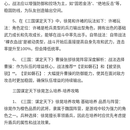
心，战法应以增强防御和控场为主，如“固若金汤”、“绝地反击”等，
稳固防线，为队友创造输出空间。
5、在《三国谋定天下》中，徐晃和许褚的玩法如下：许褚玩
法：角色定位：许褚是枪兵类型的兵刃输出型角色，拥有出色的基础
武力成长和先攻成长，能够在战斗中率先出手。自带战法：自带战法
“裸衣血战”是被动类型，战斗开始后直接提高自身先攻和武力，连击
率提升至100%，但会降低统率。
6、《三国：谋定天下》曹操张郃徐晃阵容深度解析：战法选择
曹操：作为队伍的增益核心，战法推荐**【坚如磐石】和【披坚执
锐】**。【坚如磐石】：大幅提升曹操的防御能力，使其在面对敌方
攻击时更加稳固，确保队伍增益的持续输出。
三国谋定天下徐晃怎么培养-培养攻略
1、《三国：谋定天下》徐晃培养攻略 基础培养 品质与阵营：
徐晃作为橙色品质的武将，隶属于魏国阵营，是游戏中较为强力的角
色之一。兵种选择：徐晃擅长率领盾兵，因此在培养时应优先考虑提
升盾兵的属性和战法效果。