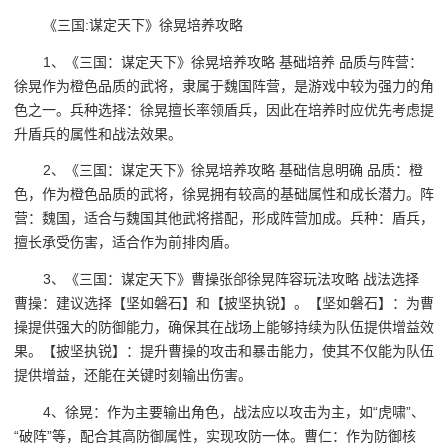
《三国:谋定天下》徐晃培养攻略
1、《三国：谋定天下》徐晃培养攻略 基础培养 品质与阵营：
徐晃作为橙色品质的武将，隶属于魏国阵营，是游戏中较为强力的角
色之一。兵种选择：徐晃擅长率领盾兵，因此在培养时应优先考虑提
升盾兵的属性和战法效果。
2、《三国：谋定天下》徐晃培养攻略 基础信息明确 品质：橙
色，作为橙色品质的武将，徐晃拥有较高的基础属性和成长潜力。阵
营：魏国，适合与魏国其他武将搭配，形成阵营加成。兵种：盾兵，
擅长承受伤害，适合作为前排肉盾。
3、《三国：谋定天下》曹操张郃徐晃阵容玩法攻略 战法选择
曹操：建议选择【坚如磐石】和【披坚执锐】。【坚如磐石】：为曹
操提供强大的防御能力，确保其在战场上能够持续为队伍提供增益效
果。【披坚执锐】：提升曹操的攻击和暴击能力，使其不仅能为队伍
提供增益，还能在关键时刻输出伤害。
4、徐晃：作为主要输出角色，战法应以攻击为主，如“虎啸”、
“破阵”等，配合其高防御属性，实现攻防一体。曹仁：作为防御核