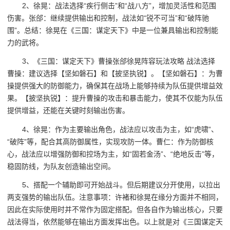
2、徐晃：战法选择“疾行侧击”和“战八方”，增加灵活性和范围
伤害。张郃：继续提供输出和控制，战法如“锐不可当”和“破阵驰
围”。总结：徐晃在《三国：谋定天下》中是一位兼具输出和控制能
力的武将。
3、《三国：谋定天下》曹操张郃徐晃阵容玩法攻略 战法选择
曹操：建议选择【坚如磐石】和【披坚执锐】。【坚如磐石】：为曹
操提供强大的防御能力，确保其在战场上能够持续为队伍提供增益效
果。【披坚执锐】：提升曹操的攻击和暴击能力，使其不仅能为队伍
提供增益，还能在关键时刻输出伤害。
4、徐晃：作为主要输出角色，战法应以攻击为主，如“虎啸”、
“破阵”等，配合其高防御属性，实现攻防一体。曹仁：作为防御核
心，战法应以增强防御和控场为主，如“固若金汤”、“绝地反击”等，
稳固防线，为队友创造输出空间。
5、搭配一个辅助即可开始战斗。但后期建议分开使用，以拉出
两支强势的输出队伍。注意事项：许褚和徐晃在缘分方面并不相同，
因此在实际使用时并不常作为固定搭配。但各自作为输出核心，只要
战法得当，依然能够在输出方面发挥出色。以上就是对《三国谋定天