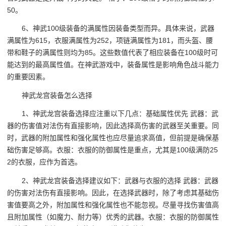
50。
6、神武100级装备的满属性因装备类型而异。具体来说，武器
满属性为615，衣服满属性为252，项链满属性为181，而头盔、腰
带和鞋子的满属性则均为85。这些数值代表了相应装备在100级时可
能达到的最高属性值。在神武游戏中，装备属性是影响角色战斗能力
的重要因素。
神武龙宫装备怎么选择
1、神武龙宫装备选择应注重以下几点：基础属性优先 武器：武
器的伤害值对法伤有直接影响，因此选择高伤害的武器至关重要。同
时，武器的附加属性和强化属性也应尽量追求高值，但前提是确保基
础伤害足够高。衣服：衣服的防御属性是重点，尤其是100级满防25
2的衣服，应作为首选。
2、神武龙宫装备选择建议如下：武器与衣服的选择 武器：武器
的伤害对法伤有直接影响。因此，在选择武器时，除了考虑其基础伤
害值要高之外，附加属性和强化属性也不能忽视。尽量寻找伤害值高
且附加属性（如魔力、耐力等）优秀的武器。衣服：衣服的防御属性