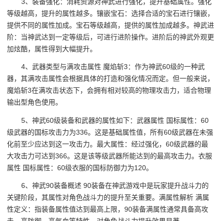
3、装备强化：消耗资源对神武进行强化，提升基础属性。强化
等级越高，提升的属性越多。镶嵌宝石：选择合适的宝石进行镶嵌，
提供不同的属性加成。宝石等级越高，提供的属性加成越多。神武进
阶：当神武达到一定等级后，可进行进阶操作。进阶后的神武外观更
加炫酷，属性得到大幅提升。
4、武器类型与满攻击属性 魔焰斩3：作为神武60级的一种武
器，其满攻击属性会根据具体的打造和强化情况而定。但一般来说，
魔焰斩3在满攻击状态下，会拥有相对较高的物理攻击力，适合物理
输出型角色使用。
5、神武60级装备和武器的属性如下：武器属性 国标属性：60
级武器的国标攻击力为336。这是基础属性值，所有60级武器在未强
化前至少应达到这一攻击力。最大属性：经过强化，60级武器的最
大攻击力可达到366。这是该等级武器所能达到的最高攻击力。衣服
属性 国标属性：60级衣服的国标防御力为120。
6、神武90装备概述 90装备在神武游戏中是玩家提升战斗力的
关键阶段，其属性对角色战斗力的提升至关重要。满属性解析 满属
性定义：指装备属性值达到最高上限，90装备满属性通常具备高攻