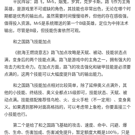
平民阵容：路飞，Mr5，烟鬼，罗宾，克罗卡斯。路飞作为主角
英雄，是游戏里不可或缺的角色，其技能也非常出色，无论在哪个时
期都是优秀的输出点。虽然需要时间慢慢培养，但他的存在感极强，
值得投入资源。Mr5是系统赠送的第一个B级英雄，定位为中排法术
输出，尽管是B级，但技能伤害依然可观。
和之国路飞技能加点
《航海王燃烧意志》路飞加点攻略是天赋、被动、技能状态点
满，变身后的两个技能点满。路飞是游戏中的主角之一，拥有强大的
攻击力和生命力。在加点方面，路飞的攻击强化和破甲技能是必须要
点满的，这两个技能可以大幅度提升路飞的输出能力。
和之国路飞技能加点相对比较简单，除了延伸奥义点满外，其
他的小技能、终结技、奥义全都点15级即可，技能状态、天赋、被
动点满。技能搭配推荐怪鸟枪、火、业火手枪（不一定用）、变身奥
义。如果遇到那种对面高格挡的，可以考虑带上象枪，你要直接三个
小技能也行。
第二个是给了和之国路飞基础的攻击、速度、命中、闪避、爆
伤、生命、伤害加成、伤害减免提升，暂定额度大概是100％，只是