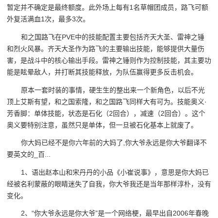
暂定并不确定是最终额度。此外场上每有1名草帽团成员，路飞可额
外复活满血1次，最多3次。
和之国路飞在PVE中的技能配置主要包括齐天大圣、雷神之锤
和烈火风暴。齐天大圣作为路飞的主要输出技能，能够提供大量伤
害，是战斗中的核心输出手段。雷神之锤则作为控制技能，其主要功
能是眩晕敌人，并打断其技能释放，为队伍赢得更多反击机会。
原本一套时装的事情，硬生生的整出来一个新角色，以后不光
顶上艾斯有望，和之国索隆，和之国路飞同样大有可为。技能奥义·
芳香脚：单体技能，状态是石化（2回合），减速（2回合）。这个
奥义要特别注意，虽然只是单体，但一旦被石化基本上就废了。
你大妈已经不是你六年前的大妈了,你大爷永远是你大爷翻译不
要英文的_百...
1、语出赵本山和宋丹丹的小品《小崔说事》，意思是你大妈已
经被名利蒙蔽的眼睛迷失了自我，你大爷我还是当年那样淳朴，没有
变化。
2、“你大爷永远是你大爷”是一个网络梗，最早出自2006年春晚