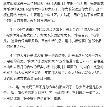
赵本山和宋丹丹合作的经典小品《说事儿》中的一句对白，完整形式
为“你大妈已经不是你六年前那大妈了，你大爷永远是你大爷”。这个
梗在网络上走红，主要是在一些社区，如贴吧，用户在帖子或者回复
中的回复前置句，表对对方的蔑视。
3、《小崔说事》中的经典台词如下：黑土台词：“你大妈已经
不是你六年前那大妈了，你大爷永远是你大爷。”小崔台词：“没事
儿。”这些台词幽默风趣，富有生活气息，是《小崔说事》这部小品
中的经典之作。
4、“你大爷还是你大爷”是一句诙谐梗，用来表达对另外一方表
示蔑视的意思。“你大爷永远是你大爷”这个梗最早出自2006年春晚赵
本山和宋丹丹的合作的经典小品《说事儿》里面的一句对白，完整的
形式为“你大妈已经不是你六年前那大妈了，你大爷永远是你大爷”，
该词因表达方式诙谐而走红网络。
5、黑：你大妈已经不是你六年前那大妈了，你大爷永远是你大
爷。 崔：怎么听着那么别扭？ 黑：你别别扭。不剩最后一句了么，
大爷给你录，好不好？你坐着吧，我说。