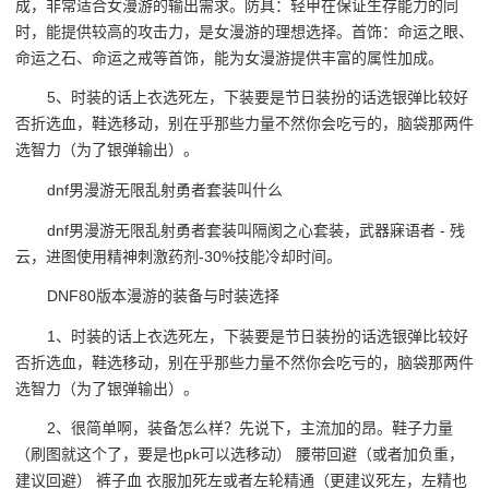
成，非常适合女漫游的输出需求。防具：轻甲在保证生存能力的同
时，能提供较高的攻击力，是女漫游的理想选择。首饰：命运之眼、
命运之石、命运之戒等首饰，能为女漫游提供丰富的属性加成。
5、时装的话上衣选死左，下装要是节日装扮的话选银弹比较好
否折选血，鞋选移动，别在乎那些力量不然你会吃亏的，脑袋那两件
选智力（为了银弹输出）。
dnf男漫游无限乱射勇者套装叫什么
dnf男漫游无限乱射勇者套装叫隔阂之心套装，武器寐语者 - 残
云，进图使用精神刺激药剂-30%技能冷却时间。
DNF80版本漫游的装备与时装选择
1、时装的话上衣选死左，下装要是节日装扮的话选银弹比较好
否折选血，鞋选移动，别在乎那些力量不然你会吃亏的，脑袋那两件
选智力（为了银弹输出）。
2、很简单啊，装备怎么样？先说下，主流加的昂。鞋子力量
（刷图就这个了，要是也pk可以选移动） 腰带回避（或者加负重，
建议回避） 裤子血 衣服加死左或者左轮精通（更建议死左，左精也