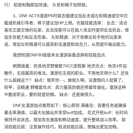
行） 脸部和胸部加攻速。 头发和帽子加释放。
3、DNF ACT8漫游PK时装衣服建议加反击或左轮精通或空中拦
截或机械引导者，裤子建议加HP上限。衣服技能选择： 反击：适合
喜欢正面交锋的玩家，反击技能可以在敌人攻击时提供反击机会，增
加生存能力和反击伤害。 左轮精通：对于依赖左轮手枪的玩家来
说，增加左轮精通可以提高射击速度和攻击力，从而提升输出能力。
我想知道DNF80级版本女漫游装备选择和技能加点,
刷图装备：防具地灵野猪套70CC皮假紫 地灵优点：地灵4件加
散件，无视最高的堆法。漫游吃无视的职业。不用地灵用什么？还有
什么超越这个？ 缺点：做死你- -。做很久啊。没激情的人就算了。
轻甲，没精通 野猪套优点：高力量高防御还带属性强化，漫游这种
中脆皮职业，要的就是防御。 缺点：还是做很久。
DNF女漫游加点推荐如下：核心原则 满暴击：首要任务是确保
暴击率满值，以最大化输出并享受buff加成。 花式开枪buff：长时间
保持开启状态，增加攻击速度和移动速度，提升整体战斗效率。 取
消技能后摇：注意操作技巧，取消技能后摇，使输出更加流畅。