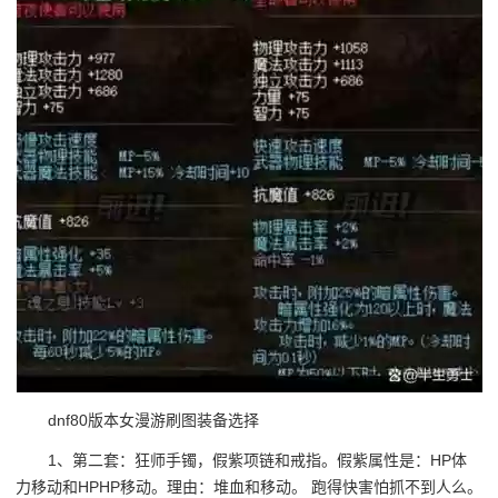
dnf80版本女漫游刷图装备选择
1、第二套：狂师手镯，假紫项链和戒指。假紫属性是：HP体
力移动和HPHP移动。理由：堆血和移动。 跑得快害怕抓不到人么。