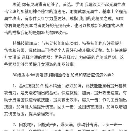
项链 你有灵魂猎者足够了，首选。手镯 我建议买不起光属性攻
击宝珠的那就用神圣秘银的遗迹吧，附魔武器光属性，基本上全程光
属性攻击，有条件买红字力量更好。戒指 我用的光精灵之戒，如果
你右曹是光强30或者更好的光强石头，也可以换成新出的加物理攻
击的戒指我记的是加35的物理攻击。
特殊技能加点：与被动技能加点类似，特殊技能也应注重提升
伤害和效果，具体加点可根据个人喜好和战斗需求调整。如何快速提
升女漫游 选择合适的武器：优先选择攻击力较高的光剑或巨剑，这
些武器能够显著提升女漫游的刷图效率。
80级版本dnf男漫游,纯刷图的话,加点和装备应该怎么弄?
1、基础技能加点 枪术精通：必须加满，此技能能显著提升枪械
攻击力，是男漫游输出的基础。快速拔枪：加满，提升攻击速度，有
助于男漫游快速释放技能，提高输出效率。爆头一击：作为主要输出
技能，加满能大幅提升伤害。回头一击：范围伤害技能，加满以增加
其伤害范围，提高清怪效率。
2、回旋踢5，回旋截击5，爆头满。移动射击满。回头一击一