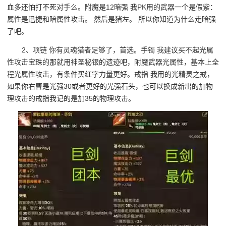
血多还怕打不死对手么。附魔是12暗强 我PK用的武器一个是假紫：
属性是迅捷和暗属性攻击。 然后是猪左。 所以你知道为什么走暗强
了吧。
2、项链 你有灵魂猎者足够了，首选。手镯 我建议买不起光属
性攻击宝珠的那就用神圣秘银的遗迹吧，附魔武器光属性，基本上全
程光属性攻击，有条件买红字力量更好。戒指 我用的光精灵之戒，
如果你右曹是光强30或者更好的光强石头，也可以换成新出的加物
理攻击的戒指我记的是加35的物理攻击。