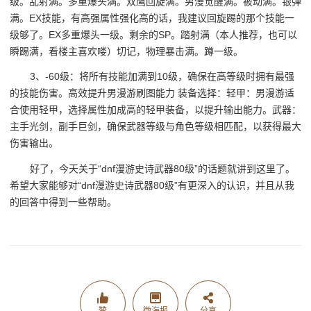
级。乱射满。多重爆头满。双鹰回旋满。男漫觉醒满。被动满。银弹
满。EX技能，有高强属性强化高的话，我建议回旋踢的那个技能一
级够了。EX多重爆头一级。剩余的SP。踏射满（本人推荐，也可以
瞬踢满，看楼主喜欢喽）切记，物理暴击满。蹲一级。
3、-60级：将所有技能加满到10级，确保在高等级时拥有最强
的技能伤害。高效提升男漫游刷图能力 装备选择：轻甲：男漫游适
合使用轻甲，选择属性加成高的轻甲装备，以提升输出能力。武器：
主手光剑，副手巨剑，确保武器等级与角色等级相匹配，以获得最大
伤害输出。
好了，今天关于“dnf漫游史诗武器80级”的话题就讲到这里了。
希望大家能够对“dnf漫游史诗武器80级”有更深入的认识，并且从我
的回答中得到一些帮助。
赞
微海报
分享