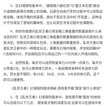
3、在幻境探险版本中，“唐昭陵六骏石刻”与“鹿王本生图”被设
计成随机掉落在地图上的宝箱。玩家在自由行军的过程中可以拾取这
些宝箱，体验开箱的惊喜感，类似于现实生活中的“开盲盒”。这种设
计不仅增加了游戏的趣味性，也让玩家在寻宝过程中充满期待。
4、你好你是想问乱世王者幻境宝箱三角能量的数量是按什么来
决定的吗？乱世王者幻境宝箱三角能量的数量根据你购买的游戏礼包
来决定。你购买的游戏礼包多，三角能量的数量就多。乱世王者幻境
是乱世王者中的一种限定玩法，需要在幻境内探索、寻宝和招募NP
C击败BOSS，开启探险后可以用自己的一个队列进入环境内探险。
5、自然恢复。每天可以自然恢复体力10分钟一点体力，每天可
以恢复2次。也可以使用体力药水，一般前期有各种任务送体力药
水，药水是不错的，有10点、50点、20点、100点的体力药，这个
药可以随便用。
《乱世王者》幻境探险版本揭秘:游戏里开箱“国宝”是什么体验?
1、在《乱世王者》幻境探险版本中，游戏里开箱“国宝”的体验
可以总结为以下几点： 国宝级文物的深度互动 玩家可以在游戏中亲