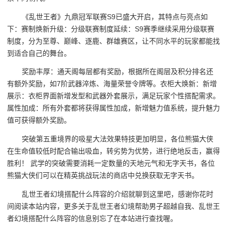
《乱世王者》九鼎冠军联赛S9已盛大开启，其特点与亮点如
下：赛制焕新升级：分级联赛制度延续：S9赛季继续采用分级联赛
制度，分为至尊、巅峰、逐鹿、群雄赛区，让不同水平的玩家都能找
到适合自己的舞台。
奖励丰厚：通天阁每层都有奖励，根据所在阁层及积分排名还
有额外奖励，如7阶武器淬炼、海量荣誉令牌等。衣柜大焕新：新增
展示：衣柜界面新增发型和武器外套展示，满足玩家个性搭配需求。
属性加成：所有外套都将获得属性加成，新增魅力值系统，提升魅力
值可获得额外奖励。
突破第五重境界的吸星大法效果特技更加明显，各位熊猫大侠
在生命值较低时配合输出吸血，转劣势为优势，进行绝地反击，赢得
胜利！ 武学的突破需要消耗一定数量的天地元气和无字天书，各位
熊猫大侠们可以在精英挑战玩法的商店中兑换获取无字天书。
乱世王者幻境搭配什么阵容的介绍就聊到这里吧，感谢你花时
间阅读本站内容，更多关于乱世王者幻境帮助男子超越自我、乱世王
者幻境搭配什么阵容的信息别忘了在本站进行查找喔。