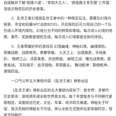
自接触并了解“昭陵六骏”、“青铜大立人”、“敦煌鹿王本生图”三件国
宝级文物背后的历史故事。
2、乱世王者幻境是乱世王者中的一种限定玩法，需要在幻境内
探索、寻宝和招募NPC击败BOSS，开启探险后可以用自己的一个队
列进入环境内探险。幻境分为不同的种类和等级。每次进入幻境的地
图、事件、奖励都是随机生成，每次进入幻境都是全新的体验。
3、王者荣耀好听的游戏名 幻境幽魂：神秘幻境，幽魂探险。
荣耀战歌：战歌嘹亮，勇攀荣耀。 九天之上：仙境飘渺，天地奥
妙。 锦绣江山：诗意美景，共创辉煌。 破晓之战：曙光战黑暗，英
勇奋战。 天际猎手：追寻猎物，草原霸主。 舞动乾坤：颠倒乾坤，
激情四溢。
一口气公布五大重磅内容,《乱世王者》焕新出征
《乱世王者》焕新出征的五大重磅内容如下：新世界：多朝代
历史更迭：游戏将形成全新世界观主线，每个年度版本与不同朝代紧
密相连，深度结合历史、文化、军事、经济四大维度。神秘女子玲
珑：首次亮相的神秘女子玲珑，将以全新方式陪伴玩家穿越时空，探
索不同朝代。