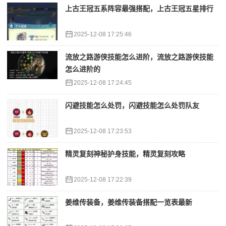
上古王冠五系阵容最强搭配，上古王冠五星排行
2025-12-08 17:25:46
流放之路游侠技能怎么进阶，流放之路游侠技能
怎么进阶的
2025-12-08 17:24:45
闪避技能怎么处罚，闪避技能怎么处罚队友
2025-12-08 17:23:53
精灵复刻神秘护身技能，精灵复刻攻略
2025-12-08 17:22:39
姜维传装备，姜维传装备搭配一览表最新