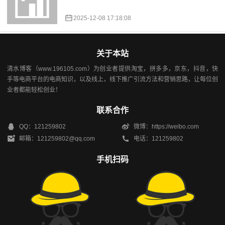
2025-12-08 17:18:08
关于本站
清水博客（www.196105.com）为创业者提供淘宝，拼多多，京东，抖音，快
手等电商平台的电商知识，以及线上，线下推广引流方法和营销思路，让每位创
业者都能轻松创业！
联系合作
QQ：121259802
微博：https://weibo.com
邮箱：121259802@qq.com
电话：121259802
手机扫码