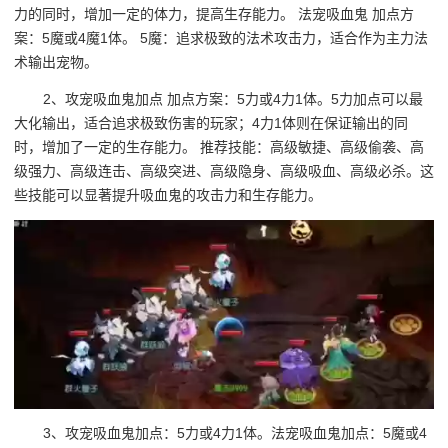
力的同时，增加一定的体力，提高生存能力。 法宠吸血鬼 加点方
案：5魔或4魔1体。 5魔：追求极致的法术攻击力，适合作为主力法
术输出宠物。
2、攻宠吸血鬼加点 加点方案：5力或4力1体。5力加点可以最
大化输出，适合追求极致伤害的玩家；4力1体则在保证输出的同
时，增加了一定的生存能力。 推荐技能：高级敏捷、高级偷袭、高
级强力、高级连击、高级突进、高级隐身、高级吸血、高级必杀。这
些技能可以显著提升吸血鬼的攻击力和生存能力。
3、攻宠吸血鬼加点：5力或4力1体。法宠吸血鬼加点：5魔或4