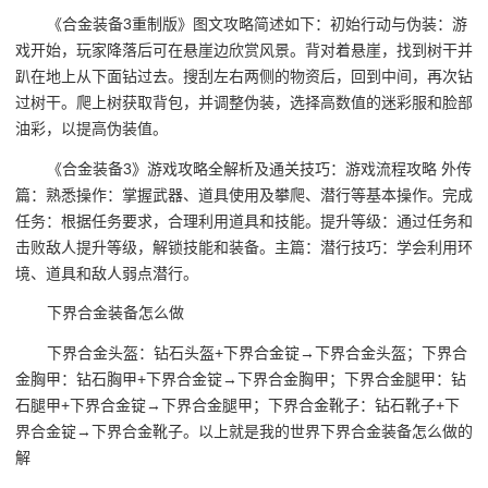
《合金装备3重制版》图文攻略简述如下：初始行动与伪装：游
戏开始，玩家降落后可在悬崖边欣赏风景。背对着悬崖，找到树干并
趴在地上从下面钻过去。搜刮左右两侧的物资后，回到中间，再次钻
过树干。爬上树获取背包，并调整伪装，选择高数值的迷彩服和脸部
油彩，以提高伪装值。
《合金装备3》游戏攻略全解析及通关技巧：游戏流程攻略 外传
篇：熟悉操作：掌握武器、道具使用及攀爬、潜行等基本操作。完成
任务：根据任务要求，合理利用道具和技能。提升等级：通过任务和
击败敌人提升等级，解锁技能和装备。主篇：潜行技巧：学会利用环
境、道具和敌人弱点潜行。
下界合金装备怎么做
下界合金头盔：钻石头盔+下界合金锭→下界合金头盔；下界合
金胸甲：钻石胸甲+下界合金锭→下界合金胸甲；下界合金腿甲：钻
石腿甲+下界合金锭→下界合金腿甲；下界合金靴子：钻石靴子+下
界合金锭→下界合金靴子。以上就是我的世界下界合金装备怎么做的
解