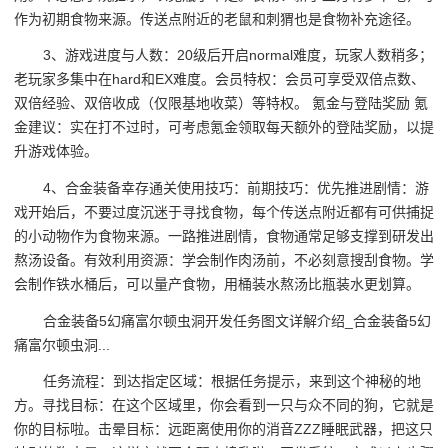
作为初期食物来源。传送点附近的老鼠和刺猬也是食物补充途径。
3、游戏进度与人数：20级后开启normal难度，玩家人数稍多；
老玩家多集中在hard和EX难度。会员特权：会员可享受双倍点数、
双倍经验、双倍收成（仅限基地收菜）等特权。 氪金与登陆奖励 氪
金建议：实在打不过时，可考虑氪金领取每天额外的登陆奖励，以提
升游戏体验。
4、合金装备幸存通关使用技巧：前期技巧：优先推进剧情：游
戏开始后，不要过度沉迷于寻找食物，每个传送点附近都有可供捕捉
的小动物作为食物来源。一路推进剧情，食物通常足够支撑到研发出
熬汤设备。有效利用资源：学会制作肉汤前，不必刻意搜刮食物。学
会制作铁水桶后，可以量产食物，用桶装水熬汤比瓶装水更划算。
合金装备5幻痛富尔顿虫洞开发任务图文详解介绍_合金装备5幻
痛富尔顿虫洞...
任务流程：到达指定区域：根据任务提示，来到这个神秘的地
方。寻找目标：在这个区域里，你会看到一只与众不同的狗，它就是
你的目标啦。击晕目标：远距离使用你的消音ZZZ睡眠武器，把这只