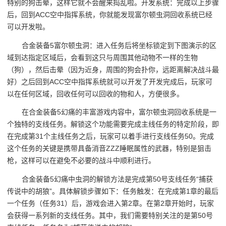
特别的狗击晕，这样它就不会醒来捣乱啦。开发系统：完成以上步骤
后，回到ACC空中指挥系统，你就能发现富尔顿虫洞回收系统已经
可以开发啦。
合金装备5富尔顿虫洞：进入任务后将坐标锁定到下图演示的区
域到达指定区域后，会看到这只与周围其他动物不一样的生物
（狗），然后击晕（因为近身，周围的狗会扑你，远距离解决战斗最
好）之后回到ACC空中指挥系统就可以开发了开发完成后，玩家可
以在任何区域，回收任何可以回收的物和人，方便很多。
在合金装备5幻痛的丰富游戏内容中，富尔顿虫洞回收系统是一
个独特的支线任务。解锁这个功能需要完成主线任务的特定阶段，即
在完成第31个主线任务之后，玩家可以着手进行支线任务50。完成
这个任务的关键是携带具备消音ZZZ睡眠属性的武器，特别是狙击
枪，这样可以在避免不必要的战斗中顺利进行。
合金装备5幻痛中虫洞的解锁方法是完成第50号支线任务“捕获
传说中的胡狼”。具体解锁步骤如下：任务触发：在完成第1章的最后
一个任务（任务31）后，游戏会进入第2章。在第2章开始时，玩家
会获得一系列新的支线任务。其中，我们需要特别关注的是第50号