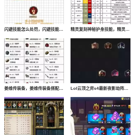
闪避技能怎么处罚，闪避技能怎么处罚队友
精灵复刻神秘护身技能，精灵复刻攻略
姜维传装备，姜维传装备搭配一览表最新
Lol云顶之弈s4最新夜影劫阵容搭配，云顶之奕夜影劫阵容