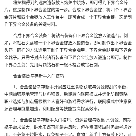
将挖掘得到的远古遗骸放入熔炉中烧炼，即可得到下界合金碎
片。这是制作下界合金锭的第一步。合成下界合金锭：将四个下界合
金碎片和四个金锭放入工作台中，即可合成一个下界合金锭。这是制
作下界合金装备的关键材料。
合成下界合金装备：将钻石装备和下界合金锭放入锻造台。例
如，将钻石头盔和一个下界合金锭放入锻造台，即可制作出下界合金
头盔。同样的方法适用于制作下界合金胸甲、下界合金腿甲和下界合
金靴子。只需将对应的钻石装备和下界合金锭放入锻造台即可。制作
下界合金剑：先用两颗钻石和一根木棍合成钻石剑。
合金装备幸存新手入门技巧
1、合金装备幸存新手开局应注重食物获取与资源搜刮的平衡，
中期加强基地管理与材料积累，后期转向联网模式并优化防御策略。
职业选择与加点需根据个人喜好和游戏需求进行，联网模式中注意资
源管理与能量加速，利用隐身等技能提高探索效率。
2、合金装备幸存新手入门技巧：资源管理与收集 水资源：前期
瓶子需求量大，脏水虽然可能带来风险，但在资源紧缺时仍需考虑饮
用。不必急于烧脏水，以免瓶子不足。食物：新手上方有萝卜地，可