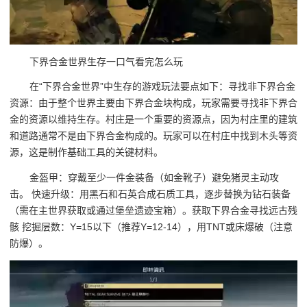
下界合金世界生存一口气看完怎么玩
在“下界合金世界”中生存的游戏玩法要点如下：寻找非下界合金
资源：由于整个世界主要由下界合金块构成，玩家需要寻找非下界合
金的资源以维持生存。村庄是一个重要的资源点，因为村庄里的建筑
和道路通常不是由下界合金构成的。玩家可以在村庄中找到木头等资
源，这是制作基础工具的关键材料。
金盔甲：穿戴至少一件金装备（如金靴子）避免猪灵主动攻
击。 快速升级：用黑石和石英合成石质工具，逐步替换为钻石装备
（需在主世界获取或通过堡垒遗迹宝箱）。获取下界合金寻找远古残
骸 挖掘层数：Y=15以下（推荐Y=12-14），用TNT或床爆破（注意
防爆）。