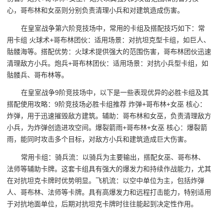
心，哥布林和女巫则分别负责清理小兵和对建筑造成伤害。
在皇室战争第六阶竞技场中，常用的卡组及搭配技巧如下：常
用卡组 火球术+哥布林团伙：适用场景：对抗坦克型卡组，如巨人、
骷髅海等。搭配优势：火球术提供强大的范围伤害，哥布林团伙迅速
清理敌方小兵。炮兵+哥布林团伙：适用场景：对抗小兵型卡组，如
骷髅兵、哥布林等。
在皇室战争9阶竞技场中，以下是一些表现优异的必胜卡组及其
搭配使用攻略：9阶竞技场必胜卡组推荐 炸弹+哥布林+女巫 核心：
炸弹，用于迅速摧毁敌方建筑。辅助：哥布林和女巫，负责清理敌方
小兵，为炸弹创造进攻空间。爆裂箭雨+哥布林+女巫 核心：爆裂箭
雨，能同时攻击多个目标，对敌方小兵和建筑造成巨大伤害。
常用卡组：骑兵流：以骑兵为主要输出，搭配女巫、哥布林、
法师等辅助卡牌。这套卡组具有强大的爆发力和持续作战能力，尤其
在对抗坦克卡牌时优势明显。飞机流：以空中单位为主，包括炸弹
人、哥布林、法师等卡牌。具有高爆发力和远程打击能力，特别适用
于对抗地面单位，后期对抗坦克卡牌时往往能起到决定性作用。