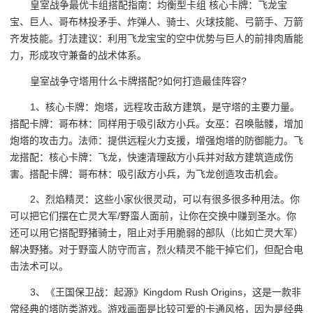
皇室战争最优卡组搭配指南：均衡型卡组 核心卡牌：飞龙宝
宝、巨人、哥布林投矛手、炸弹人、骑士、火球技能、弓箭手、万箭
齐发技能。打法建议：利用飞龙宝宝的空中优势与巨人的前排肉盾能
力，形成攻守兼备的战术体系。
皇室战争守塔用什么卡牌搭配?如何打造最佳阵容?
1、核心卡牌：炮塔，远程攻击敌方建筑，是守塔的主要力量。
搭配卡牌：哥布林：同样用于吸引敌方小兵。女巫：召唤骷髅，增加
炮塔的攻击力。法师：提供远程火力支援，增强炮塔的防御能力。飞
龙搭配：核心卡牌：飞龙，快速清理敌方小兵并对敌方建筑造成伤
害。搭配卡牌：哥布林：吸引敌方小兵，为飞龙创造攻击机会。
2、烈焰精灵：这些小家伙很灵动，可以有很多很多种用法。你
可以把它们摆在亡灵大军/野蛮人面前，让你在交换中赚到圣水。你
还可以用它搭配野猪骑士，阻止对手用脆弱的部队（比如亡灵大军）
解决野猪。对于野蛮人防守而言，烈火精灵不能干掉它们，但配合电
击法术可以。
3、《王国保卫战：起源》Kingdom Rush Origins，这是一款非
常经典的塔防类游戏。游戏画面是比较可爱的卡通风格，因为是经典