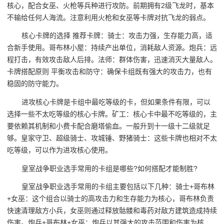
核心，配合女巫、火枪等兵种进行攻防。前期拥有2级飞龙时，基本
不输给任何人海流。注意利用火枪和女巫等卡牌对抗飞龙的弱点。
核心卡牌的选择 推荐卡牌：骑士：攻击力强，生存能力高，适
合新手使用。哥布林小屋：持续产出单位，消耗敌人资源。炮兵：远
程打击，有效攻击敌人后排。法师：群体伤害，迅速消灭大量敌人。
卡牌搭配原则 平衡攻击和防守：确保卡组既有强大的攻击力，也有
稳固的防守能力。
进攻核心卡牌是卡组中最吃等级的卡，但如果条件有限，可以
选择一些不太吃等级的核心卡牌。矿工：核心卡中最不吃等级的，主
要依赖其机制和小费卡配合磨塔偷血。一般升到十一级十二级就足
够。皇家守卫、超级骑士、攻城锤、野猪骑士：这些卡牌也相对不太
吃等级，可以作为进攻核心使用。
皇室战争职业选手常用的卡组是哪些?如何搭配才能制胜?
皇室战争职业选手常用的卡组主要包括以下几种：骑士+哥布林
+女巫：这个组合以骑士的高攻击力和生存能力为核心，哥布林负责
快速清理敌方小兵，女巫则通过释放骷髅和毒药对敌方建筑造成持续
伤害。炮兵+哥布林+女巫：炮兵以其强大的攻击范围和伤害为核