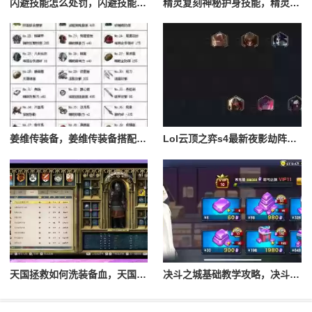
闪避技能怎么处罚，闪避技能怎么处罚队友
精灵复刻神秘护身技能，精灵复刻攻略
姜维传装备，姜维传装备搭配一览表最新
Lol云顶之弈s4最新夜影劫阵容搭配，云顶之奕夜影劫阵容
天国拯救如何洗装备血，天国拯救怎么洗衣服
决斗之城基础教学攻略，决斗之城教学攻略2111