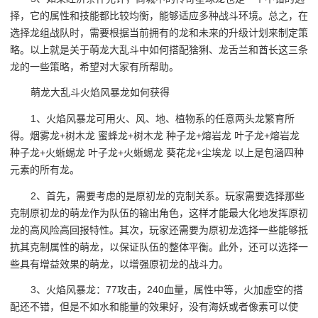
择，它的属性和技能都比较均衡，能够适应多种战斗环境。总之，在
选择龙组战队时，需要根据当前拥有的龙和未来的升级计划来制定策
略。以上就是关于萌龙大乱斗中如何搭配猞猁、龙舌兰和酋长这三条
龙的一些策略，希望对大家有所帮助。
萌龙大乱斗火焰风暴龙如何获得
1、火焰风暴龙可用火、风、地、植物系的任意两头龙繁育所
得。烟雾龙+树木龙 蜜蜂龙+树木龙 种子龙+熔岩龙 叶子龙+熔岩龙
种子龙+火蜥蜴龙 叶子龙+火蜥蜴龙 葵花龙+尘埃龙 以上是包涵四种
元素的所有龙。
2、首先，需要考虑的是原初龙的克制关系。玩家需要选择那些
克制原初龙的萌龙作为队伍的输出角色，这样才能最大化地发挥原初
龙的高风险高回报特性。其次，玩家还需要为原初龙选择一些能够抵
抗其克制属性的萌龙，以保证队伍的整体平衡。此外，还可以选择一
些具有增益效果的萌龙，以增强原初龙的战斗力。
3、火焰风暴龙：77攻击，240血量，属性中等，火加虚空的搭
配还不错，但是不如水和能量的效果好，没有海妖或者像素可以使