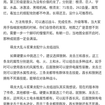
用。第三阶级是我认为没有价值的龙了，分别是：根须、巨人、宇
宙、水晶、冰激凌、黑暗机械。根须龙：71攻击，262血量，属性
烂，毒加土的搭配攻防都不咋滴，长得还丑，没什么可推荐的。
4、方法有很多，可以通过战斗、完成任务、升级等等，当大家
用手指缩放地图的时候，你们会惊奇的发现，地图之广是意想不到
的，需要一步一个脚印的慢慢开拓，有朝一日，当地图全部开启时，
那种成就感一定会满溢。
萌龙大乱斗浆果龙配什么龙组战队
如果硬要从中挑选三个，建议选择猞猁、龙舌兰和酋长，这三
条龙的属性分别是风、电、火、土和水，可以组合出多种战术。起手
时可以使用酋长的风属性龙，后面猞猁可以提供电属性驱散，龙舌兰
则可以提供水属性进化，三条龙都带有群体攻击技能，酋长和猞猁还
拥有不死盾技能，能够应对各种战斗。
萌龙大乱斗浆果龙配什么龙组战队其实我想说，现在的版本除
了传奇，其他都很一般。硬要从里面选三个的话，就猞猁、龙舌兰、
酋长，这样风火土电水植属性都有，可以起手酋长风，后面猞猁有电
驱散龙舌兰有水进化，而且三条龙都带群攻，酋长猞猁还有不死盾，