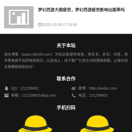
梦幻西游大图疲劳，梦幻西游疲劳影响出图率吗
2025-12-08 17:18:08
关于本站
清水博客（www.196105.com）为创业者提供淘宝，拼多多，京东，抖音，快
手等电商平台的电商知识，以及线上，线下推广引流方法和营销思路，让每位创
业者都能轻松创业！
联系合作
QQ：121259802
微博：https://weibo.com
邮箱：121259802@qq.com
电话：121259802
手机扫码