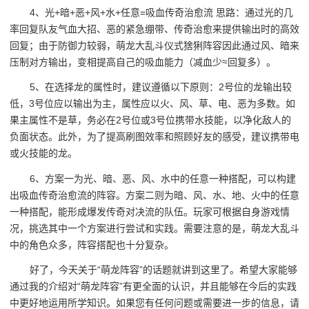
4、光+暗+恶+风+水+任意=吸血传奇治愈流 思路：通过光的几
率回复队友气血大招、恶的紧急绷带、传奇治愈来提供输出时的高效
回复；由于防御力较弱，萌龙大乱斗仪式猞猁阵容因此通过风、暗来
压制对方输出，变相提高自己的吸血能力（减血少≈回复多）。
5、在选择龙的属性时，建议遵循以下原则：2号位的龙输出较
低，3号位应以输出为主，属性应以火、风、草、电、恶为多数。如
果主属性不是草，务必在2号位或3号位携带水技能，以净化敌人的
负面状态。此外，为了提高刷图效率和照顾好友的感受，建议携带电
或火技能的龙。
6、方案一为光、暗、恶、风、水中的任意一种搭配，可以构建
出吸血传奇治愈流的阵容。方案二则为暗、风、水、地、火中的任意
一种搭配，能形成爆发传奇对决流的队伍。玩家可根据自身游戏情
况，挑选其中一个方案进行尝试和实践。需要注意的是，萌龙大乱斗
中的角色众多，阵容搭配也十分复杂。
好了，今天关于“萌龙阵容”的话题就讲到这里了。希望大家能够
通过我的介绍对“萌龙阵容”有更全面的认识，并且能够在今后的实践
中更好地运用所学知识。如果您有任何问题或需要进一步的信息，请