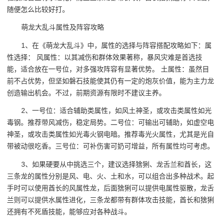
随便怎么比较好打。
萌龙大乱斗属性及阵容攻略
1、在《萌龙大乱斗》中，属性的选择与阵容搭配攻略如下：属
性选择： 风属性：以其减伤和群体效果著称，暴风灾难是首选技
能，适合放在一号位，对多强攻阵容有显著优势。 土属性：虽然目
前不占优势，但坚如磐石技能使其仍有一定的炮灰价值，能为主力龙
创造输出机会。不过，前期资源有限时不建议主养。
2、一号位：适合辅助类属性，如风土神圣，或攻击类属性如光
毒钢。推荐带风减伤，稳定局势。二号位：可输出可辅助，如虚空电
神圣，或攻击类属性如光毒火钢电暗。推荐毒光火属性，尤其是光自
带被动很吃香。三号位：可补伤害可奶可增益，所有属性均可考虑。
3、如果硬要从中挑选三个，建议选择猞猁、龙舌兰和酋长，这
三条龙的属性分别是风、电、火、土和水，可以组合出多种战术。起
手时可以使用酋长的风属性龙，后面猞猁可以提供电属性驱散，龙舌
兰则可以提供水属性进化，三条龙都带有群体攻击技能，酋长和猞猁
还拥有不死盾技能，能够应对各种战斗。