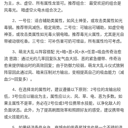
为主，水、虚空、所有属性龙皆可。推荐组合： 最受欢迎的组合是
风毒光。 暗虚空火电水组合次之。
2、一号位：适合辅助类属性，如风土神圣，或攻击类属性如光
毒钢。推荐带风减伤，稳定局势。二号位：可输出可辅助，如虚空电
神圣，或攻击类属性如光毒火钢电暗。推荐毒光火属性，尤其是光自
带被动很吃香。三号位：可补伤害可奶可增益，所有属性均可考虑。
3、萌龙大乱斗阵容搭配 光+暗+恶+风+水+任意=吸血传奇治愈
流 思路：通过光的几率回复队友气血大招、恶的紧急绷带、传奇治
愈来提供输出时的高效回复；由于防御力较弱，萌龙大乱斗仪式猞猁
阵容因此通过风、暗来压制对方输出，变相提高自己的吸血能力（减
血少≈回复多）。
4、在选择龙的属性时，建议遵循以下原则：2号位的龙输出较
低，3号位应以输出为主，属性应以火、风、草、电、恶为多数。如
果主属性不是草，务必在2号位或3号位携带水技能，以净化敌人的
负面状态。此外，为了提高刷图效率和照顾好友的感受，建议携带电
或火技能的龙。
5、如果经济条件允许，商城中的传奇星球龙也是一个不错的选