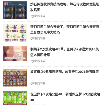
炉石传说牧师竞技场攻略，炉石传说牧师竞技场
攻略图
电商问答
梦幻西游手游合宠炸了，梦幻西游手游合宠在哪
里合成功几率大技巧
电商问答
割绳子2沙漠攻略4叶草，割绳子2沙漠大坝16关
怎么得四叶草
电商问答
放置奇兵0氪阵容搭配，放置奇兵2021最强阵容
电商问答
保卫罗卜3攻略公园40，新版保卫萝卜3公园攻略
48