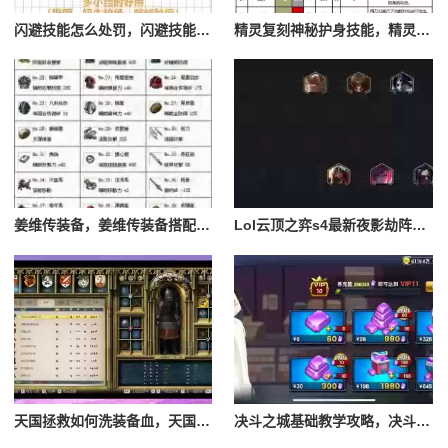
闪避技能怎么处罚，闪避技能怎么处罚队友
精灵复刻神秘护身技能，精灵复刻攻略
姜维传装备，姜维传装备搭配一览表最新
Lol云顶之弈s4最新夜影劫阵容搭配，云顶之奕夜影劫阵容
天国拯救如何洗装备血，天国拯救怎么洗衣服
决斗之城基础教学攻略，决斗之城教学攻略2111