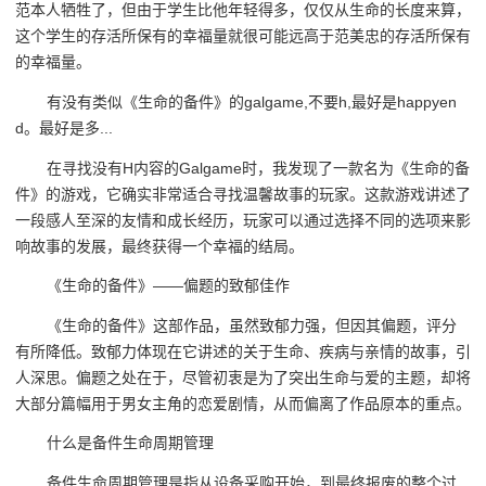
范本人牺牲了，但由于学生比他年轻得多，仅仅从生命的长度来算，
这个学生的存活所保有的幸福量就很可能远高于范美忠的存活所保有
的幸福量。
有没有类似《生命的备件》的galgame,不要h,最好是happyen
d。最好是多...
在寻找没有H内容的Galgame时，我发现了一款名为《生命的备
件》的游戏，它确实非常适合寻找温馨故事的玩家。这款游戏讲述了
一段感人至深的友情和成长经历，玩家可以通过选择不同的选项来影
响故事的发展，最终获得一个幸福的结局。
《生命的备件》——偏题的致郁佳作
《生命的备件》这部作品，虽然致郁力强，但因其偏题，评分
有所降低。致郁力体现在它讲述的关于生命、疾病与亲情的故事，引
人深思。偏题之处在于，尽管初衷是为了突出生命与爱的主题，却将
大部分篇幅用于男女主角的恋爱剧情，从而偏离了作品原本的重点。
什么是备件生命周期管理
备件生命周期管理是指从设备采购开始，到最终报废的整个过