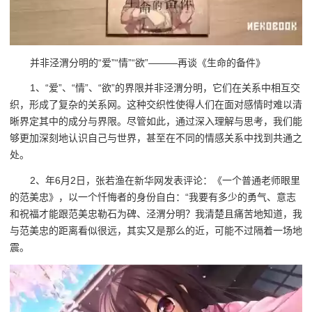
并非泾渭分明的“爱”“情”“欲”———再谈《生命的备件》
1、“爱”、“情”、“欲”的界限并非泾渭分明，它们在关系中相互交
织，形成了复杂的关系网。这种交织性使得人们在面对感情时难以清
晰界定其中的成分与界限。尽管如此，通过深入理解与思考，我们能
够更加深刻地认识自己与世界，甚至在不同的情感关系中找到共通之
处。
2、年6月2日，张若渔在新华网发表评论：《一个普通老师眼里
的范美忠》，以一个忏悔者的身份自白：“我要有多少的勇气、意志
和祝福才能跟范美忠勒石为碑、泾渭分明？我清楚且痛苦地知道，我
与范美忠的距离看似很远，其实又是那么的近，可能不过隔着一场地
震。