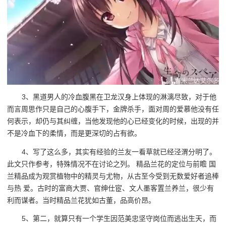
3、黑道男人的冷血腹黑在卫龙汉身上体现的淋漓尽致，对于他
而言周思作只是自己的心腹手下，金牌杀手，面对周的爱慕他没有任
何表示，却仍与其纠缠，当他发现他的心已经变化的时候，出现的并
不是冷血下的柔情，而是更深切的占有欲。
4、写了这么多，其实有经验的兰友一看草就已经泾渭分明了。
此文只作参考，特殊情况不在讨论之列。 精品兰花的定位与前瞻 国
兰精品成为观赏植物中的精灵与尤物，从古至今受到无数爱好者追棒
与热 爱。古时的富商大贾、官绅仕宦、文人墨客置兰养兰，很少有
利而谋者。当时精品兰花犹如古董，品高价昂。
5、第二，就算只有一个学生因范美忠坚守岗位而逃出生天，而