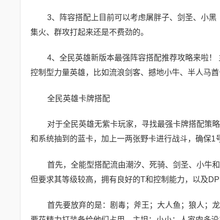
3、阵容搭配上目前可以考虑屠胖子、剑圣、小黑
集火、群攻打起来还是不费劲的。
4、全民英雄新版本最强阵容搭配推荐攻略来啦！ 
控制型力量英雄，比如流浪剑客、撼地小牛、半人马酋长
全民英雄卡牌搭配
对于全民英雄无紫卡玩家，寻找最强卡牌搭配策略
和系统抽到的蓝卡，加上一两张野卡进行战斗，确保1
首先，全能型搭配流由潮汐、死骑、剑圣、小牛和
但要求其等级较高，拥有良好的T和控制能力，以及DP
首先要放弃的是：剧毒；斧王；大人鱼；狼人；龙
要花精力打装备给他们占用。主坦：小小；人家肉多没