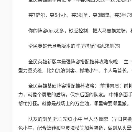
突7萨尔，突5小小，突3剑圣，突3幽鬼，突3地穴
你的阵容dps太多，缺乏控制，把人马替换龙骑
全民英雄元旦新版本的阵型搭配问题,求解答!
全民英雄新版本最强阵容搭配推荐攻略来啦！ 主
型力量英雄，比如流浪剑客、撼地小牛、半人马酋长，他
全民英雄基础阵容搭配推荐攻略： 前排肉盾：前
力，就像个勇敢的盾牌，保护后面的队友。 中排多面
帮忙打怪。就像是战场上的万金油，哪里需要哪里搬。
队友的剑圣 死亡先知 小牛 半人马 幽鬼（早日替
色小牛，配合篮鞋和空灵法杖等加蓝装备，做到从头晕