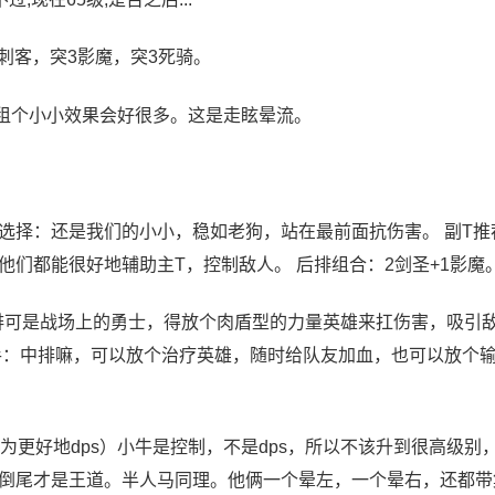
刺客，突3影魔，突3死骑。
，租个小小效果会好很多。这是走眩晕流。
T选择：还是我们的小小，稳如老狗，站在最前面抗伤害。 副T推
们都能很好地辅助主T，控制敌人。 后排组合：2剑圣+1影魔
排可是战场上的勇士，得放个肉盾型的力量英雄来扛伤害，吸引
手：中排嘛，可以放个治疗英雄，随时给队友加血，也可以放个
换为更好地dps）小牛是控制，不是dps，所以不该升到很高级别，
倒尾才是王道。半人马同理。他俩一个晕左，一个晕右，还都带