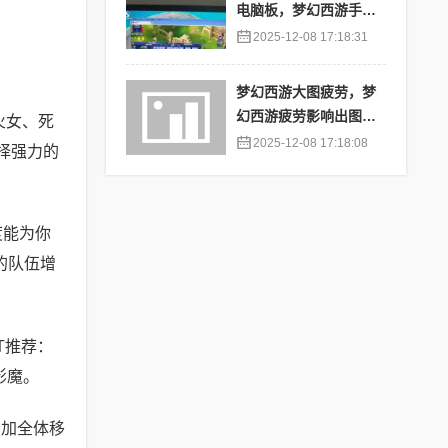
电脑板，梦幻西游手游
苹果端怎么在电脑上登
2025-12-08 17:18:31
陆
梦幻西游大图疲劳，梦
幻西游疲劳影响出图率
火女、死
吗
2025-12-08 17:18:08
择强力的
度能为你
的队伍增
T推荐：
影魔。
增加全体移