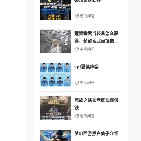
秦殇鉴定武器
电商问答
楚留香武当装备怎么获
得，楚留香武当镶嵌什
么宝石
电商问答
kpl夏侯阵容
电商问答
流放之路长老底武器值
钱
电商问答
梦幻西游黑白仙子介绍