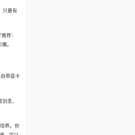
，只要有
T推荐：
影魔。
赖自带蓝卡
是剑圣，
培养。你
速，可以