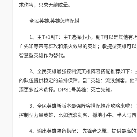
求伤害，只求无缝眩晕。
全民英雄,英雄怎样配搭
1、主T+1副T：主T选择小小，副T可以是其他有坦
亡先知等带有群攻和集火效果的英雄；敏捷型英雄可以
智慧型英雄作为替代。
2、全民英雄最强控制流英雄阵容搭配推荐如下：
的队伍提供稳定的前排保障。副T英雄：流浪剑客。他
添更多战术选择。DPS1号英雄：死亡先知。
3、全民英雄新版本最强阵容搭配推荐攻略来啦！ 
控制型力量英雄，比如流浪剑客、撼地小牛、半人马酋长
4、输出英雄装备搭配： 先锋者之靴：提供最高