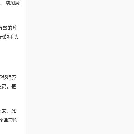
说，增加魔
有效的阵
己的手头
不够培养
更高，抱
火女、死
择强力的