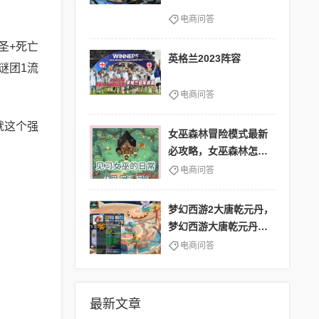
电商问答
圣+死亡
英格兰2023阵容
谜团1流
电商问答
就这个强
女巫森林冒险模式最新
必攻略，女巫森林怎么
过
电商问答
梦幻西游2大唐乾元丹，
梦幻西游大唐乾元丹效
果
电商问答
最新文章