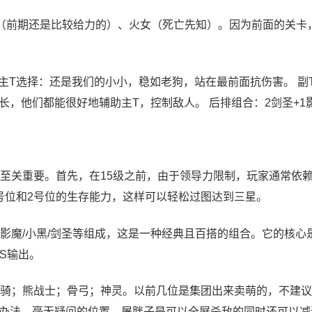
（前期还是比较给力的）、火女（死亡先知）。因为前面的关卡
主T选择：还是我们的小小，稳如老狗，站在最前面抗伤害。 副
，他们都能很好地辅助主T，控制敌人。 后排组合：2剑圣+1
至关重要。首先，在15级之前，由于领导力限制，玩家通常依
号位和2号位的生存能力，这样可以轻松过图达到三星。
影魔/小黑/剑圣等组成，这是一种经典且百搭的组合。它的核心
S输出。
骑；熊战士；骨弓；神灵。以前几位是集团出来卖萌的，不建议
办法，毫无疑问的位置，屠胖子是可以全屏杀敌的同时还可以减