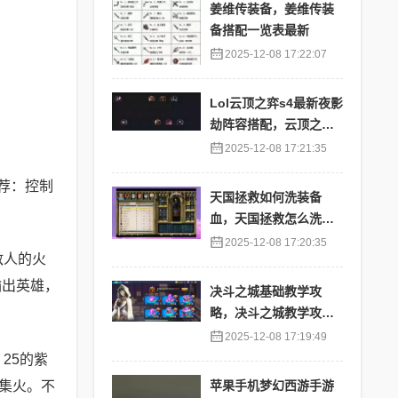
姜维传装备，姜维传装
备搭配一览表最新
2025-12-08 17:22:07
Lol云顶之弈s4最新夜影
劫阵容搭配，云顶之奕
夜影劫阵容
2025-12-08 17:21:35
荐：控制
天国拯救如何洗装备
。
血，天国拯救怎么洗衣
服
2025-12-08 17:20:35
敌人的火
输出英雄，
决斗之城基础教学攻
略，决斗之城教学攻略2
111
2025-12-08 17:19:49
25的紫
集火。不
苹果手机梦幻西游手游