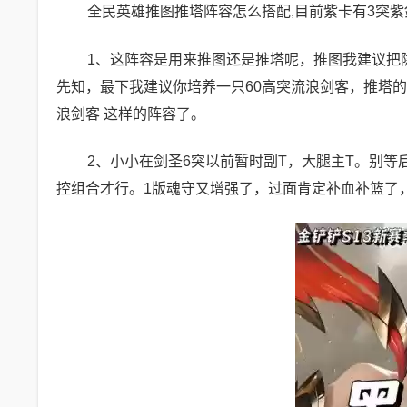
全民英雄推图推塔阵容怎么搭配,目前紫卡有3突紫剑圣,
1、这阵容是用来推图还是推塔呢，推图我建议把隐
先知，最下我建议你培养一只60高突流浪剑客，推塔的
浪剑客 这样的阵容了。
2、小小在剑圣6突以前暂时副T，大腿主T。别
控组合才行。1版魂守又增强了，过面肯定补血补篮了