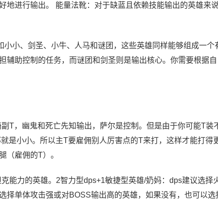
好地进行输出。 能量法靴：对于缺蓝且依赖技能输出的英雄来
如小小、剑圣、小牛、人马和谜团，这些英雄同样能够组成一个
担辅助控制的任务，而谜团和剑圣则是输出核心。你需要根据自
骑副T，幽鬼和死亡先知输出，萨尔是控制。但是由于你可能T装
那就是小小。所以主T要雇佣别人厉害点的T来打，这样才能打得
腿（雇佣的T）。
克能力的英雄。2智力型dps+1敏捷型英雄/奶妈：dps建议选择
选择单体攻击强或对BOSS输出高的英雄，如果没有，也可以选