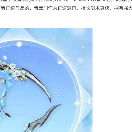
征着正道与磊落，青云门作为正道魁首，擅长剑术真诀，拥有强