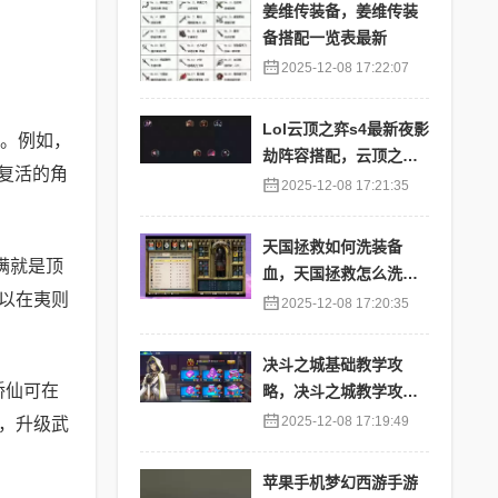
姜维传装备，姜维传装
备搭配一览表最新
2025-12-08 17:22:07
Lol云顶之弈s4最新夜影
。例如，
劫阵容搭配，云顶之奕
复活的角
夜影劫阵容
2025-12-08 17:21:35
天国拯救如何洗装备
满就是顶
血，天国拯救怎么洗衣
以在夷则
服
2025-12-08 17:20:35
决斗之城基础教学攻
桥仙可在
略，决斗之城教学攻略2
111
2025-12-08 17:19:49
，升级武
苹果手机梦幻西游手游