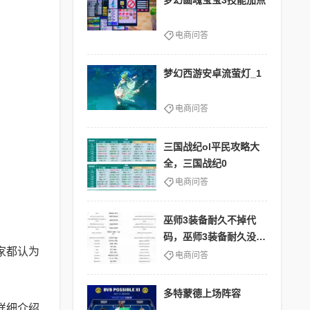
梦幻画魂宝宝3技能加点
电商问答
梦幻西游安卓流萤灯_1
电商问答
三国战纪ol平民攻略大
全，三国战纪0
电商问答
巫师3装备耐久不掉代
码，巫师3装备耐久没了
家都认为
怎么办
电商问答
多特蒙德上场阵容
详细介绍