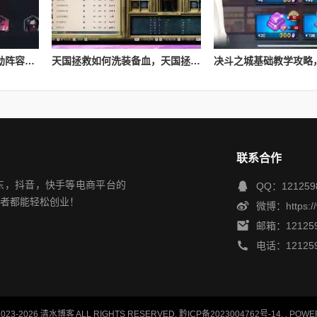
Lol云顶之弈s4最新夜影劫阵容搭配，云顶之奕夜影劫阵容
天国拯救如何洗装备血，天国拯救怎么洗衣服
联系合作
，京东，抖音，快手等电商平台的
QQ：121259
者都能轻松创业！
微博：https://
邮箱：121259
电话：121259
023-2026
清水博客
ALL RIGHTS RESERVED.
黔ICP备2023004762号-14
.
. POWE