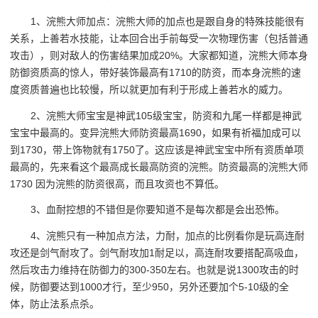
1、浣熊大师加点：浣熊大师的加点也是跟自身的特殊技能很有
关系，上善若水技能，让本回合出手前每受一次物理伤害（包括普通
攻击），则对敌人的伤害结果加成20%。大家都知道，浣熊大师本身
防御资质高的惊人，带好装饰最高有1710的防资，而本身浣熊的速
度资质普遍也比较慢，所以就更加有利于形成上善若水的威力。
2、浣熊大师宝宝是神武105级宝宝，防资和九尾一样都是神武
宝宝中最高的。变异浣熊大师防资最高1690，如果有祈福加成可以
到1730，带上饰物就有1750了。这应该是神武宝宝中所有资质单项
最高的，先来看这个最高成长最高防资的浣熊。防资最高的浣熊大师
1730 因为浣熊的防资很高，而且攻资也不算低。
3、血耐控想的不错但是你要知道不是每次都是会出恐怖。
4、浣熊只有一种加点方法，力耐，加点的比例看你是玩高连耐
攻还是剑气耐攻了。剑气耐攻加1耐足以，高连耐攻要搭配高吸血，
然后攻击力维持在防御力的300-350左右。也就是说1300攻击的时
候，防御要达到1000才行，至少950，另外还要加个5-10级的全
体，防止法系点杀。