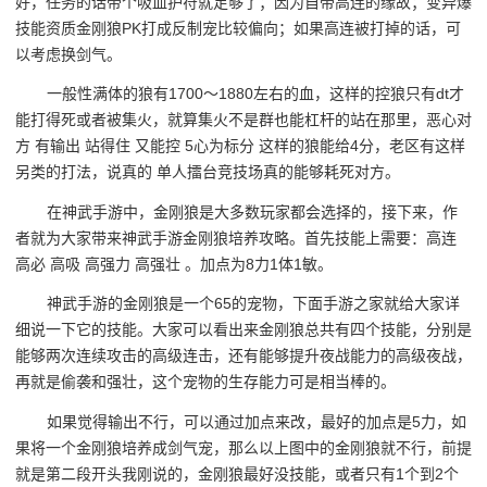
好，任务的话带个吸血护符就足够了；因为自带高连的缘故；变异爆
技能资质金刚狼PK打成反制宠比较偏向；如果高连被打掉的话，可
以考虑换剑气。
一般性满体的狼有1700～1880左右的血，这样的控狼只有dt才
能打得死或者被集火，就算集火不是群也能杠杆的站在那里，恶心对
方 有输出 站得住 又能控 5心为标分 这样的狼能给4分，老区有这样
另类的打法，说真的 单人擂台竞技场真的能够耗死对方。
在神武手游中，金刚狼是大多数玩家都会选择的，接下来，作
者就为大家带来神武手游金刚狼培养攻略。首先技能上需要：高连
高必 高吸 高强力 高强壮 。加点为8力1体1敏。
神武手游的金刚狼是一个65的宠物，下面手游之家就给大家详
细说一下它的技能。大家可以看出来金刚狼总共有四个技能，分别是
能够两次连续攻击的高级连击，还有能够提升夜战能力的高级夜战，
再就是偷袭和强壮，这个宠物的生存能力可是相当棒的。
如果觉得输出不行，可以通过加点来改，最好的加点是5力，如
果将一个金刚狼培养成剑气宠，那么以上图中的金刚狼就不行，前提
就是第二段开头我刚说的，金刚狼最好没技能，或者只有1个到2个