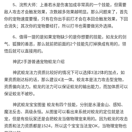
5、浣熊大师：上善若水是伤害加成非常高的一个技能，但需要
敌人攻击才会触发效果，次数越多效果越明显。那么问题来了，首先
你的宠物速度要慢，只有在你出手前打才会在本回合触发效果，下回
合消失；其次你的宠物要经打，所以打书也需要做另外选择。
6、值得一提的是如果宠物缺少的是你想要的技能，如龙女的剑
气、狐狸的善恶，那么就前把前面的2个技能先打掉换成有用的，领
悟后就可以直接用的。
神武2手游普通宠物蛟龙介绍
神武蛟龙法力资质比较好的情况下可以选择3法2体的加点，如
果资质刚达标的话，那么建议4法一体。蛟龙本是法力攻击型宠物，
资质偏向法力。蛟龙的法力可以保证蛟龙的输出能力，而加体质可以
保证蛟龙不被秒。
神武蛟龙宝宝图鉴 蛟龙有四个技能，分别是水漫金山、感知、
魔法反击、高级永恒。从图鉴可以看出来系统对蛟龙的定位就是法
宠，但是有些玩家还是会把蛟龙当做物理宠来用的。因为蛟龙的攻击
资质和法力资质都是1524，所以这个宝宝当法宠OK，当物理宠物也