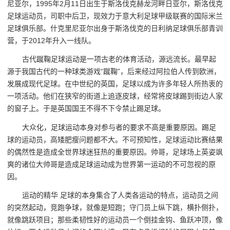
尼亚尔，1995年2月11日出生于斯洛伐克赫龙河畔日亚尔，斯洛伐克
足球运动员，司职中后卫，现效力于意大利足球甲级联赛的国际米兰
足球俱乐部。什克里尼亚尔出身于斯洛伐克的日利纳足球俱乐部青训
营，于2012年升入一线队。
古代蹴鞠足球运动是一项古老的体育活动，源远流长。最早起
源于我国古代的一种球类游戏“蹴鞠”，后来经过阿拉伯人传到欧洲，
发展成现代足球。在中世纪的英国，足球以成为许多年轻人所热衷的
一项活动。他们在狭窄的街道上追逐皮球，经常将皮球踢到街边人家
的窗子上。于是英国国王不得不下令禁止踢足球。
大众化，足球运动本身对参与者的要求不高是重要原因。踢足
球的运动员，高矮肥瘦问题都不大。不可预知性，足球运动比赛结果
的偶然性是造成全世界球迷狂热的重要原因。帅哥，足球场上英姿飒
爽的诸位大帅哥是造成足球运动成为世界第一运动的不可忽视的原
因。
运动的精华 足球的本身集合了人类各运动的特点，运动员之间
的突然起动，竞跑争球，就像是短跑；守门员上纵下跳，横扑侧扑，
就像跳跃项目；那些柔韧性好的运动员一个倒挂金钩、鱼跃冲顶，像