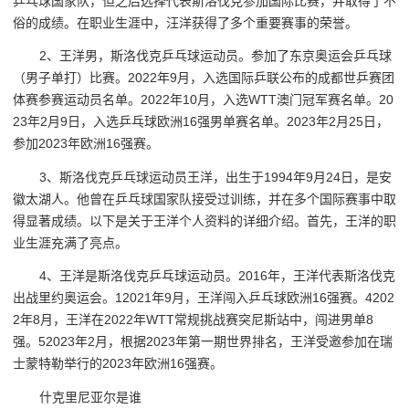
乒乓球国家队，但之后选择代表斯洛伐克参加国际比赛，并取得了不
俗的成绩。在职业生涯中，汪洋获得了多个重要赛事的荣誉。
2、王洋男，斯洛伐克乒乓球运动员。参加了东京奥运会乒乓球
（男子单打）比赛。2022年9月，入选国际乒联公布的成都世乒赛团
体赛参赛运动员名单。2022年10月，入选WTT澳门冠军赛名单。20
23年2月9日，入选乒乓球欧洲16强男单赛名单。2023年2月25日，
参加2023年欧洲16强赛。
3、斯洛伐克乒乓球运动员王洋，出生于1994年9月24日，是安
徽太湖人。他曾在乒乓球国家队接受过训练，并在多个国际赛事中取
得显著成绩。以下是关于王洋个人资料的详细介绍。首先，王洋的职
业生涯充满了亮点。
4、王洋是斯洛伐克乒乓球运动员。2016年，王洋代表斯洛伐克
出战里约奥运会。12021年9月，王洋闯入乒乓球欧洲16强赛。4202
2年8月，王洋在2022年WTT常规挑战赛突尼斯站中，闯进男单8
强。52023年2月，根据2023年第一期世界排名，王洋受邀参加在瑞
士蒙特勒举行的2023年欧洲16强赛。
什克里尼亚尔是谁