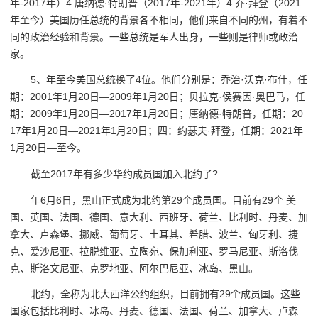
年-2017年）4 唐纳德·特朗普（2017年-2021年）4 乔·拜登（2021
年至今）美国历任总统的背景各不相同，他们来自不同的州，有着不
同的政治经验和背景。一些总统是军人出身，一些则是律师或政治
家。
5、年至今美国总统换了4位。他们分别是：乔治·沃克·布什，任
期：2001年1月20日—2009年1月20日；贝拉克·侯赛因·奥巴马，任
期：2009年1月20日—2017年1月20日；唐纳德·特朗普，任期：20
17年1月20日—2021年1月20日；四：约瑟夫·拜登，任期：2021年
1月20日—至今。
截至2017年有多少华约成员国加入北约了?
年6月6日，黑山正式成为北约第29个成员国。目前有29个 美
国、英国、法国、德国、意大利、西班牙、荷兰、比利时、丹麦、加
拿大、卢森堡、挪威、葡萄牙、土耳其、希腊、波兰、匈牙利、捷
克、爱沙尼亚、拉脱维亚、立陶宛、保加利亚、罗马尼亚、斯洛伐
克、斯洛文尼亚、克罗地亚、阿尔巴尼亚、冰岛、黑山。
北约，全称为北大西洋公约组织，目前拥有29个成员国。这些
国家包括比利时、冰岛、丹麦、德国、法国、荷兰、加拿大、卢森