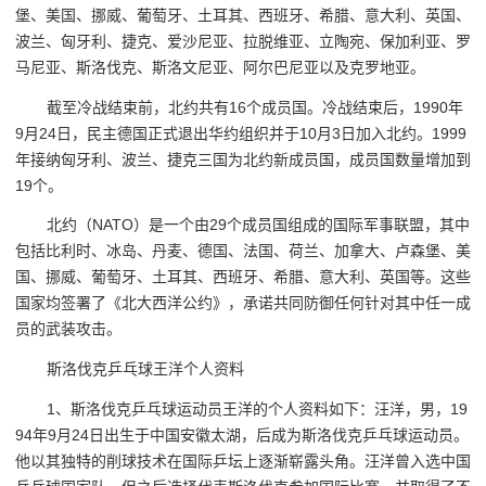
堡、美国、挪威、葡萄牙、土耳其、西班牙、希腊、意大利、英国、
波兰、匈牙利、捷克、爱沙尼亚、拉脱维亚、立陶宛、保加利亚、罗
马尼亚、斯洛伐克、斯洛文尼亚、阿尔巴尼亚以及克罗地亚。
截至冷战结束前，北约共有16个成员国。冷战结束后，1990年
9月24日，民主德国正式退出华约组织并于10月3日加入北约。1999
年接纳匈牙利、波兰、捷克三国为北约新成员国，成员国数量增加到
19个。
北约（NATO）是一个由29个成员国组成的国际军事联盟，其中
包括比利时、冰岛、丹麦、德国、法国、荷兰、加拿大、卢森堡、美
国、挪威、葡萄牙、土耳其、西班牙、希腊、意大利、英国等。这些
国家均签署了《北大西洋公约》，承诺共同防御任何针对其中任一成
员的武装攻击。
斯洛伐克乒乓球王洋个人资料
1、斯洛伐克乒乓球运动员王洋的个人资料如下：汪洋，男，19
94年9月24日出生于中国安徽太湖，后成为斯洛伐克乒乓球运动员。
他以其独特的削球技术在国际乒坛上逐渐崭露头角。汪洋曾入选中国