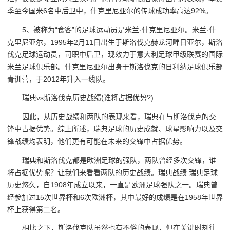
季至今国米6名中后卫中，什克里尼亚尔的传球成功率高达92%。
5、被称为“食客”的足球运动员是米兰·什克里尼亚尔。米兰·什
克里尼亚尔，1995年2月11日出生于斯洛伐克赫龙河畔日亚尔，斯洛
伐克足球运动员，司职中后卫，现效力于意大利足球甲级联赛的国际
米兰足球俱乐部。什克里尼亚尔出身于斯洛伐克的日利纳足球俱乐部
青训营，于2012年升入一线队。
瑞典vs斯洛伐克历史战绩(谁将占据优势?)
因此，从历史战绩和两队的表现来看，瑞典在与斯洛伐克的交
锋中占据优势。综上所述，瑞典足球的历史成就、球星影响力以及交
锋战绩均表明，他们更有可能在未来的交锋中占据优势。
瑞典和斯洛伐克都是欧洲足球的强队，两队曾经多次交锋，谁
将占据优势呢？让我们来看看两队的历史战绩。瑞典战绩 瑞典足球
历史悠久，自1908年成立以来，一直是欧洲足球强队之一。瑞典曾
经参加过15次世界杯和6次欧洲杯，其中最好的成绩是在1958年世界
杯上获得第二名。
相比之下，斯洛伐克队虽然也有不俗的表现，但在关键时刻往