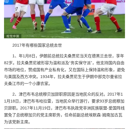
2017年有哪些国家总统去世
1、年1月8日，伊朗前总统拉夫桑贾尼当天在德黑兰去世，享年
82岁。拉夫桑贾尼被形容为温和派及“务实保守派”，他支持国内自由
市场的地位，赞成国有产业私有化，又在国际上保持温和形象，避免
与美国及西方冲突。1934年，拉夫桑贾尼生于伊朗中部克尔曼省拉
夫桑江市的一个小康农家。
2、津巴布韦总统穆贝加辞职原因是当地民众的反对。2017年1
1月18日，津巴布韦哈拉雷，当地民众举行游行，要求93岁总统穆加
贝辞职。2017年11月19日，津巴布韦执政党非洲民族联盟-爱国阵线
罢免了总统穆加贝的党主席职务，任命前副总统埃默森·姆南加古瓦
为该党新主席。