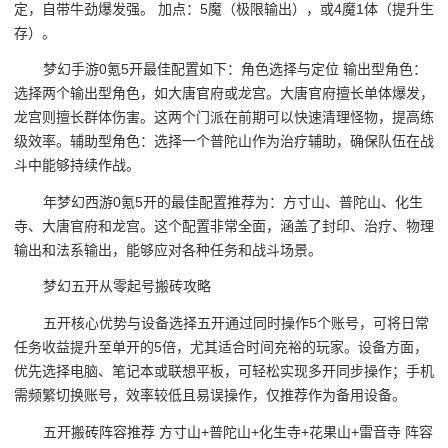
定，自带牛劲爆发强。 加点：5魔（极限输出），或4魔1体（提升生
存）。
梦幻手游0氪5开最佳配置如下：角色选择与定位 输出型角色：
选择两个输出型角色，如大唐官府或龙宫。大唐官府擅长单体爆发，
龙宫则擅长群体伤害。这两个门派在前期可以快速清理怪物，提高练
级效率。辅助型角色：选择一个普陀山作为治疗辅助，确保队伍在战
斗中能够持续作战。
年梦幻西游0氪5开的最佳配置推荐为：方寸山、普陀山、化生
寺、大唐官府和龙宫。这个配置非常全面，涵盖了封印、治疗、物理
输出和法系输出，能够应对各种任务和战斗场景。
梦幻五开从零起号搬砖攻略
五开核心优势与设备选择五开通过同时操作5个账号，可将日常
任务收益提升至单开的5倍，尤其适合时间充裕的玩家。设备方面，
优先选择电脑、笔记本或联想平板，可轻松实现多开同步操作；手机
需频繁切换账号，效率较低且易误操作，仅推荐作为备用设备。
五开搬砖阵容推荐 方寸山+普陀山+化生寺+花果山+雷音寺 阵容