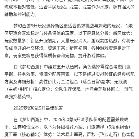
炼成本相对较低，适合平民玩家。龙宫：龙宫作为水族，拥有强大的
辅助和控制能力。
梦幻西游5开玩家选择新区更适合追求挑战与刺激的玩家，而老
区更适合喜欢稳定与装备保值的玩家。以下是具体分析：新区优势：
玩家数量多：新区开服初期，大量玩家涌入，游戏氛围热烈，有利于
形成良好的社交环境。资源丰富：新区初期，各种游戏资源相对丰
富，玩家更容易获得优质装备和宠物，提升游戏体验。
在《梦幻西游》中组建五开队伍时，角色选择需综合考虑门派
平衡、任务效率、资源分配等因素。以下是经过实战验证的经典搭配
方案及详细分析：高性价比万金油组合（适合日常/副本）无底洞
（主奶+封印）核心定位：全队生存保障，地涌金莲群体回血，煞气
诀强控精英怪。
2025梦幻0氪5开最佳配置
在《梦幻西游》中，2025年0氪5开法系队伍的配置需兼顾效
率、生存和低成本，以下为详细推荐方案：门派选择（5法系组合）
魔王寨（核心输出）优势：法术暴击率高，群秒（飞沙走石）伤害稳