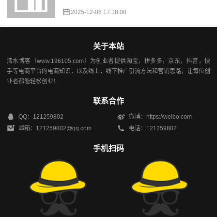
2025-12-08 17:18:08
关于本站
清水博客（www.196105.com）为创业者提供淘宝，拼多多，京东，抖音，快
手等电商平台的电商知识，以及线上，线下推广引流方法和营销思路，让每位创
业者都能轻松创业！
联系合作
QQ：121259802
微博：https://weibo.com
邮箱：121259802@qq.com
电话：121259802
手机扫码