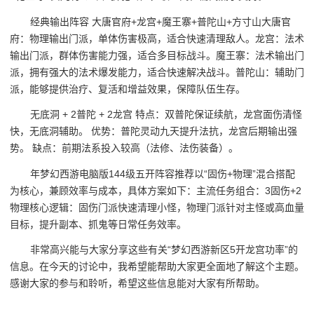
经典输出阵容 大唐官府+龙宫+魔王寨+普陀山+方寸山大唐官
府：物理输出门派，单体伤害极高，适合快速清理敌人。龙宫：法术
输出门派，群体伤害能力强，适合多目标战斗。魔王寨：法术输出门
派，拥有强大的法术爆发能力，适合快速解决战斗。普陀山：辅助门
派，能够提供治疗、复活和增益效果，保障队伍生存。
无底洞 + 2普陀 + 2龙宫 特点：双普陀保证续航，龙宫面伤清怪
快，无底洞辅助。 优势：普陀灵动九天提升法抗，龙宫后期输出强
势。 缺点：前期法系投入较高（法修、法伤装备）。
年梦幻西游电脑版144级五开阵容推荐以“固伤+物理”混合搭配
为核心，兼顾效率与成本，具体方案如下：主流任务组合：3固伤+2
物理核心逻辑：固伤门派快速清理小怪，物理门派针对主怪或高血量
目标，提升副本、抓鬼等日常任务效率。
非常高兴能与大家分享这些有关“梦幻西游新区5开龙宫功率”的
信息。在今天的讨论中，我希望能帮助大家更全面地了解这个主题。
感谢大家的参与和聆听，希望这些信息能对大家有所帮助。