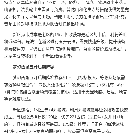
特点：这套阵容来自5个不同门派，俗称五门阵容。物理输出由花果
山承担，法系输出由雷音寺负责。普陀山和化生寺的搭配使得奶量充
足，化生寺可以全力上奶，普陀山则有余力在法系输出上进行补充。
普陀山的封印技能还能为队伍创造输出环境。
新区点卡成本是老区的1/5，但收获却是老区的十倍，利润差距
将近50倍。玩法：在新区进行五开玩法，需要快速升级、提升装备
和宠物实力，以便在新区中占据优势地位。当新区物价逐渐稳定后，
玩家需要转移到下一个新区继续搬砖。
梦幻西游五开后期阵容
梦幻西游五开后期阵容推荐如下，可根据投入、等级及场景需
求选择适配组合： 高投入通杀组合：凌波城+化生寺+女儿村+龙宫
+狮驼岭该组合以全场景覆盖为核心，适用于天罡地煞、归墟、地宫
等高难度玩法。
新区速推：1化生寺+4九黎城，利用九黎城低等级多段攻击快速
成型。等级段选择建议129级：优先221固伤（无底洞+女儿村+地
府），怪物血量少且效率最高。175级：推荐五门组合（如凌波城
+化生寺+女儿村+龙宫+狮驼岭），收益高但需高底子支持。