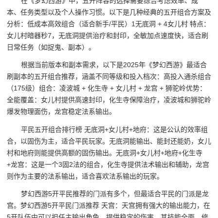
在《梦幻西游》中，五开阵容的选择需要综合考虑效率、成
本、任务类型以及个人操作习惯。以下是几种经典的五开组合方案及
分析：低成本高效组合（适合新手/平民）1无底洞 + 4女儿村 特点：
女儿村暗器秒7，无底洞提供治疗和封印，全敏加点速度快，适合刷
日常任务（如捉鬼、副本）。
根据当前版本和副本需求，以下是2025年《梦幻西游》最适合
刷副本的五开组合推荐，涵盖不同等级和投入档次：高投入通杀组合
（175级）组合：凌波城 + 化生寺 + 女儿村 + 龙宫 + 狮驼岭优势：
全能覆盖：女儿村提供高速封印，化生寺保障治疗，凌波城和狮驼岭
爆发物理面伤，龙宫稳定法系输出。
平民五开组合排行榜 无底洞+女儿村+地府：这是公认的效率组
合，以固伤为主，适合平民玩家。无底洞能输出、能封还能奶，女儿
村和地府则能提供高额的固伤输出。无底洞+女儿村+地府+化生寺
+龙宫：这是一个3固2法的组合，化生寺提供法术输出和辅助，龙宫
则作为主要的法系输出，适合喜欢法系输出的玩家。
梦幻西游5开平民推荐的门派有多个，但最适合平民的门派是龙
宫。梦幻西游5开平民门派推荐 天宫：天宫拥有强大的输出能力，在
5开队伍中可以担任主输出角色，提供稳定的伤害。其技能全面，修