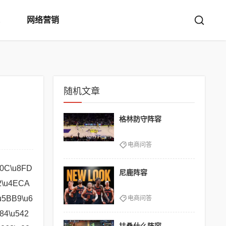
网络营销
随机文章
格林防守阵容
电商问答
907\u662F\u91D1\u514B\u4E1D\u6838\u5FC3\u88C5\u5907\u7684\u5173\u952E\u7EC4\u4EF6\u3002\u5982\u679C\u62A2\u4E0D\u5230\uFF0C\u53EF\u4EE5\u8003\u8651\u62A2\u4FC4\u6D1B\u4F0A\uFF0C\u4FC4\u6D1B\u4F0A\u4F5C\u4E3A\u8D4F\u91D1\u730E\u4EBA\u7F81\u7ECA\u7684\u4E00\u5458\uFF0C\u524D\u671F\u80FD\u63D0\u4F9B\u4E00\u5B9A\u7684\u63A7\u5236\u548C\u4F24\u5BB3\u3002\u8FDE\u8D25\u7B56\u7565\uFF1A\u524D\u671F\u91C7\u7528\u4E09\u8D4F\u91D1\u8D70\u8FDE\u8D25\u7684\u7B56\u7565\uFF0C\u4EE5\u79EF\u7D2F\u7ECF\u6D4E\u548C\u8D4F\u91D1\u730E\u4EBA\u5B9D\u7BB1\u7684\u5956\u52B1\u3002\u003C\u002F\u0070\u003E\u003C\u0070\u003E\u540E\u671F\u6210\u578B\uFF1A\u6512\u94B1\u4E0A\u4E5D\u4EBA\u53E3\uFF0C\u5229\u7528\u8D4F\u91D1\u730E\u4EBA\u5E26\u6765\u7684\u826F\u
尼鹿阵容
电商问答