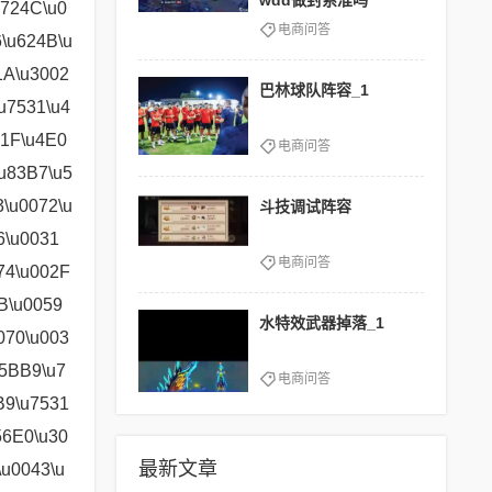
wdd做封系准吗
电商问答
巴林球队阵容_1
电商问答
斗技调试阵容
电商问答
水特效武器掉落_1
电商问答
最新文章