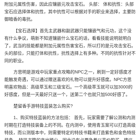
附加元属性伤害，因此应镶嵌元攻击宝石。 头部： 体和抗性：头部
宝石应选择体和抗性，其中抗性可以根据对手的职业来选择，主要防
御暗香的毒抗。
【宝石选择】首先主武器和副武器只能镶嵌气和元功，这个没
有什么争议，萌新不知道镶嵌什么宝石的话，看看技能说明就明白
了，武当的技能都是附加元属性伤害宝石，所以打的是元攻击宝石。
头的部位，只能打体和抗性，抗性选择上有多种。不同的抗性针对不
同的职业。
方思明是游戏中玩家重点攻略的NPC之一，刷到一定好感度才
能触发奇遇，可以通过赠送喜欢的礼物可以提升好感度。NPC方思
明喜欢物品：高级萃玉和三级宝石。一个高级萃玉就可以加3000的
好感度，但是一天最好只送一个，送第二个也就只加500好感了。
楚留香手游特技蓝装怎么购买?
1、购买特技蓝装的方法包括： 首先，玩家需要了解公测和内测
时期在打造特技装备上的不同。在内测中，使用青玉案可以打造高级
特技，而公测版本中，则需要特定的特技书籍来打造紫色和金色特技
装备。 特技书籍的产出稀少，因此没有必要急着以高价购买。建议