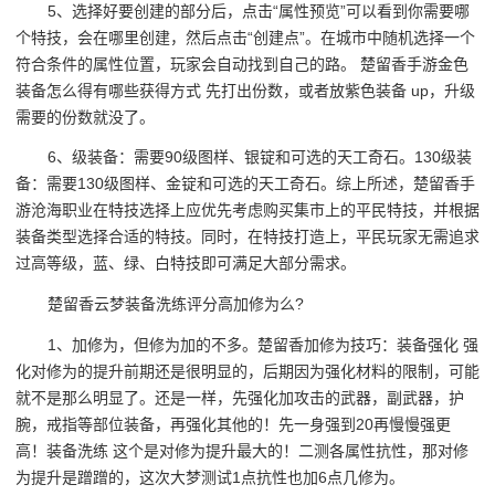
5、选择好要创建的部分后，点击“属性预览”可以看到你需要哪
个特技，会在哪里创建，然后点击“创建点”。在城市中随机选择一个
符合条件的属性位置，玩家会自动找到自己的路。 楚留香手游金色
装备怎么得有哪些获得方式 先打出份数，或者放紫色装备 up，升级
需要的份数就没了。
6、级装备：需要90级图样、银锭和可选的天工奇石。130级装
备：需要130级图样、金锭和可选的天工奇石。综上所述，楚留香手
游沧海职业在特技选择上应优先考虑购买集市上的平民特技，并根据
装备类型选择合适的特技。同时，在特技打造上，平民玩家无需追求
过高等级，蓝、绿、白特技即可满足大部分需求。
楚留香云梦装备洗练评分高加修为么?
1、加修为，但修为加的不多。楚留香加修为技巧：装备强化 强
化对修为的提升前期还是很明显的，后期因为强化材料的限制，可能
就不是那么明显了。还是一样，先强化加攻击的武器，副武器，护
腕，戒指等部位装备，再强化其他的！先一身强到20再慢慢强更
高！装备洗练 这个是对修为提升最大的！二测各属性抗性，那对修
为提升是蹭蹭的，这次大梦测试1点抗性也加6点几修为。