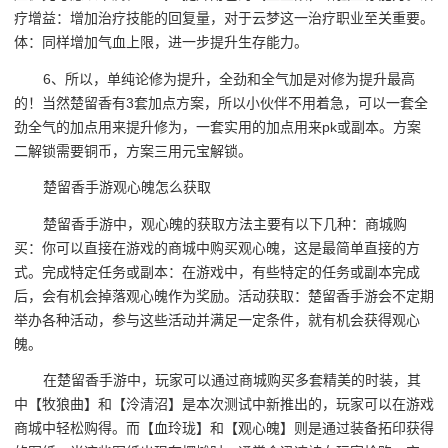
疗增益：增加治疗技能的回复量，对于云梦这一治疗职业至关重要。
体：同样增加气血上限，进一步提升生存能力。
6、所以，单纯论修为提升，全劲和全气加是对修为提升最高
的！当然楚留香有3套加点方案，所以小伙伴不用着急，可以一套全
劲全气的加点用来提升修为，一套实用的加点用来pk或副本。方案
二解锁需要铜币，方案三用元宝解锁。
楚留香手游观心魄怎么获取
楚留香手游中，观心魄的获取方法主要有以下几种：商城购
买：你可以直接在游戏的商城中购买观心魄，这是最简单直接的方
式。完成特定任务或副本：在游戏中，有些特定的任务或副本完成
后，会有机会掉落观心魄作为奖励。活动获取：楚留香手游会不定期
举办各种活动，参与这些活动并满足一定条件，就有机会获得观心
魄。
在楚留香手游中，玩家可以通过商城购买多套精美的时装，其
中【牧狼曲】和【泠清沼】是本次测试中新推出的，玩家可以在游戏
商城中轻松购得。而【血玲珑】和【观心魄】则是通过装备拓印获得