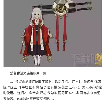
楚留香沧海连招顺序一览
1、楚留香沧海连招顺序如下：论剑连招： 连招1：鱼传舍 伐勾
陈 雨无正 斗牛墟 园有桃 轻功 园有桃 紫薇宫 江有汜。思无邪在被控
时使用。 连招2：鱼传舍 轻功 伐勾陈 雨无正 斗牛墟 园有桃 江有汜
紫薇宫。思无邪同样在被控时使用。