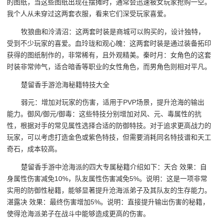
的图纸，当这些图纸出现在摆摊时，通常会迅速被女玩家抢购一空。
我个人从未穿过这两套衣服，看来它们深受玩家喜爱。
牧狼曲和泠清沼：这两套时装是商城可以购买的，设计独特，
受到不少玩家的喜爱。血玲珑和观心魄：这两套时装是通过装备拓印
获得的图纸制作的，非常稀有，且外观精美。秦时月：女角色的这套
时装非常帅气，适合暗香等职业的女性角色，而男角色则相对平凡。
楚留香手游沧海秘籍特技大全
弱元：增加对玩家的伤害，适用于PVP场景，提升沧海的输出
能力。御风/御元/御毒：这些特技分别增加对风、元、毒属性的抗
性，根据对手的常见属性选择合适的防御特技。对于追求更高战力的
玩家，可以考虑打造金色或紫色特技，但需要消耗同名特技谱和天工
奇石，成本较高。
楚留香手游中沧海派的四大专属秘籍介绍如下：天合 效果：自
身属性伤害减免10%，队友属性伤害减免5%。说明：这是一项非常
实用的防御性秘籍，能够显著提升沧海派弟子及其队友的生存能力。
湛露决 效果：最终伤害增加5%。说明：直接提升输出伤害的秘籍，
使得沧海派弟子在战斗中能够造成更高的伤害。