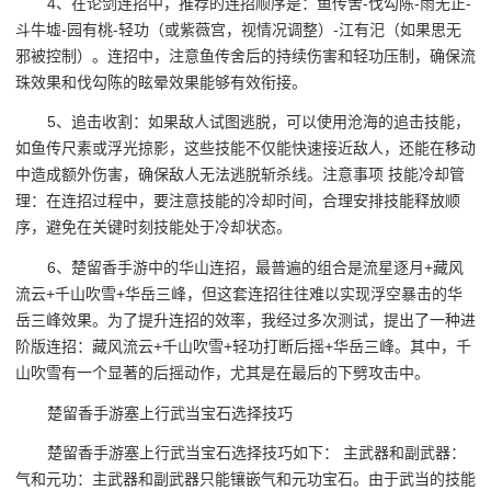
4、在论剑连招中，推荐的连招顺序是：鱼传舍-伐勾陈-雨无正-
斗牛墟-园有桃-轻功（或紫薇宫，视情况调整）-江有汜（如果思无
邪被控制）。连招中，注意鱼传舍后的持续伤害和轻功压制，确保流
珠效果和伐勾陈的眩晕效果能够有效衔接。
5、追击收割：如果敌人试图逃脱，可以使用沧海的追击技能，
如鱼传尺素或浮光掠影，这些技能不仅能快速接近敌人，还能在移动
中造成额外伤害，确保敌人无法逃脱斩杀线。注意事项 技能冷却管
理：在连招过程中，要注意技能的冷却时间，合理安排技能释放顺
序，避免在关键时刻技能处于冷却状态。
6、楚留香手游中的华山连招，最普遍的组合是流星逐月+藏风
流云+千山吹雪+华岳三峰，但这套连招往往难以实现浮空暴击的华
岳三峰效果。为了提升连招的效率，我经过多次测试，提出了一种进
阶版连招：藏风流云+千山吹雪+轻功打断后摇+华岳三峰。其中，千
山吹雪有一个显著的后摇动作，尤其是在最后的下劈攻击中。
楚留香手游塞上行武当宝石选择技巧
楚留香手游塞上行武当宝石选择技巧如下： 主武器和副武器：
气和元功：主武器和副武器只能镶嵌气和元功宝石。由于武当的技能