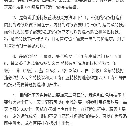
玩家在达到120级后再打造一套特技装备。
2、楚留香手游特技蓝装购买方法如下：1，公测的特技打造和
内测的时候略微不同在于，内测的时候需要用青玉案打造高级特技，
而公测则变成了需要指定的特技书才可以打造出紫色和金色特技。
2，这些特技书产出很少，目前暂时也不需要一味的高价追求，到了
120级再打一套就可以。
3、获取途径：四象图、集市购买、江湖纪事适合门派：通用
6，楚留香手游装备特技怎么弄 特技库打造攻略特技分为金（5
级）、紫（4级）、蓝（3级）、绿（2级）、白（1级）金紫特技打
造必须加入同名特技谱和天工奇石蓝特技打造必须加入天工奇石绿白
特技只需要普通打造均可产生。
4、目前除了蓝色特技需要加天工奇石外，绿色和白色特技不需
要勾选这个石头。天工奇石可以在商城购买，铜锭则用铜币购买，每
天上限为300个。图纸在摆摊上也有出售。在打造过程中，玩家需要
有一定的运气成分。刷出不是自己职业但很好的特技，可以在世界贴
图中叫卖，或者直接挂在摆摊上出售。