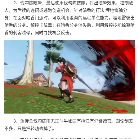
2、伐勾陈眩晕：最后使用伐勾陈技能，打出眩晕效果，控制敌
人，为后续的连招或逃跑创造机会。针对暗香的打法 埋地雷骗分
身：在面对暗香门派时，可以利用沧海的远程单点能力，埋地雷骗出
暗香的分身。解控卡眩晕：在暗香分身消失后，利用解控技能躲避暗
香的刺客眩晕，同时寻找机会反击。
3、鱼传舍伐勾陈雨无正斗牛墟园有桃江有汜紫薇宫。跟论剑差
不多，只是把轻功去掉了。