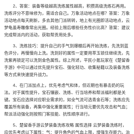
2、答案：装备等级越高洗练属性越高，积攒高级洗练石再用。
洗练评分不意味修为，需适合自己。万象活动地点在哪？答案：万象
活动地点每天刷新，多去其他门派转转，地上有光圈即活动地点，云
梦龟虽寿雕像常出光圈。经验上限后哪些任务性价比高？答案：建议
完成帮派内的活动，获取帮贡用处多。
3、洗练技巧：提升自己的手气到爆棚后再开始洗练，先洗到蓝
色评分，再慢慢向上洗。洗到好的属性一定要用萃玉锁住继续洗，先
洗紫再锁定可以洗到金色属性。综上所述，平民小氪玩家在《楚留香
手游》中可以通过优先提升宝石、强化轻功、收集秘籍以及装备洗练
等方式来快速提升战力。
4、在门派加点上，优先考虑气和体，但近期也有暴击奶的玩
法。对于属性提升，宝石镶嵌、洗练、行当培养和帮派福利都是关
键。宝石应选择对应职业需求的，如全气流可选青金石等；洗练应先
覆盖所有装备，再集中强化重要属性；行当培元要优先攻击和气血；
帮派活动强化则按照门客技能、抗性顺序进行。
5、楚留香手游云梦装备洗练攻略 属性选择 云梦装备洗练时，
应优先考虑以下属性：气：提升角色的气血上限，增强生存能力。治