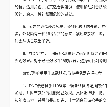
轮枪。适用角色：尤其适合男漫游，使用移动射击技能
设计，给人一种神秘而危险的感觉。
5、麦吉的改造沙漠风暴，淡绿色透明的外形，神
灵，外观颇有一种那啥龙钻的感觉，紫色螺旋状，嗯，
时会从嘴巴喷出子弹。
6、在DNF中，武器幻化系统允许玩家将特定武
外观效果。对于已经强化到15的武器，选择幻化对象
dnf漫游枪手用什么武器-漫游枪手武器选择推荐
1、DNF漫游枪手110级毕业装备终极搭配指南
加成，并附带额外的技能增益效果。具体选择哪一把，
技能攻击力，并增加暴击伤害，非常适合漫游枪手的高