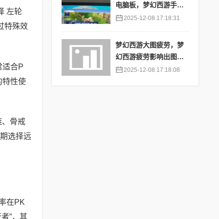
电脑板，梦幻西游手游
 左轮
苹果端怎么在电脑上登
2025-12-08 17:18:31
过特殊效
陆
梦幻西游大图疲劳，梦
幻西游疲劳影响出图率
常适合P
吗
2025-12-08 17:18:08
的特性使
链、骨戒
渡期选择远
率在PK
者”，其