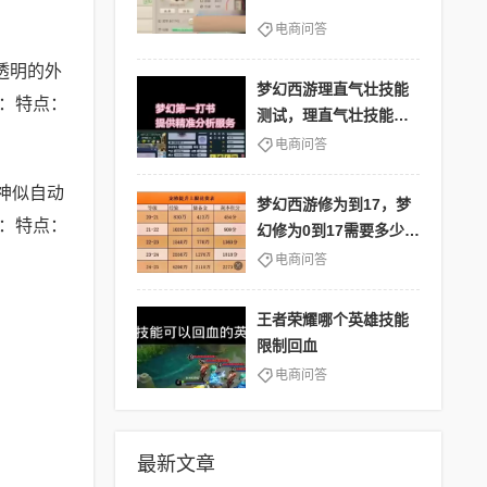
电商问答
透明的外
梦幻西游理直气壮技能
：特点：
测试，理直气壮技能效
果
电商问答
神似自动
梦幻西游修为到17，梦
：特点：
幻修为0到17需要多少费
用
电商问答
王者荣耀哪个英雄技能
限制回血
电商问答
最新文章