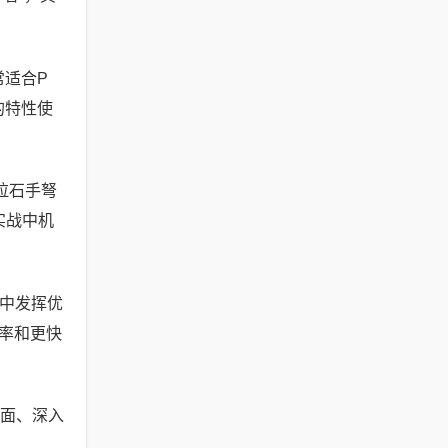
常适合P
的特性使
拉石手弩
实战中机
战中发挥优
率和更快
全面、深入