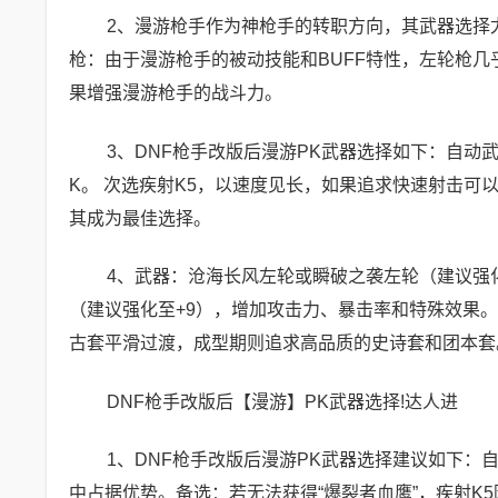
2、漫游枪手作为神枪手的转职方向，其武器选择
枪：由于漫游枪手的被动技能和BUFF特性，左轮枪
果增强漫游枪手的战斗力。
3、DNF枪手改版后漫游PK武器选择如下：自动
K。 次选疾射K5，以速度见长，如果追求快速射击可
其成为最佳选择。
4、武器：沧海长风左轮或瞬破之袭左轮（建议强
（建议强化至+9），增加攻击力、暴击率和特殊效果
古套平滑过渡，成型期则追求高品质的史诗套和团本套
DNF枪手改版后【漫游】PK武器选择!达人进
1、DNF枪手改版后漫游PK武器选择建议如下：自
中占据优势。备选：若无法获得“爆裂者血鹰”，疾射K5