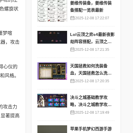
姜维传装备，姜维传装
色螺旋状
备搭配一览表最新
2025-12-08 17:22:07
噩梦喧
Lol云顶之弈s4最新夜影
劫阵容搭配，云顶之奕
武器，攻击
夜影劫阵容
2025-12-08 17:21:35
天国拯救如何洗装备
得心仪的
血，天国拯救怎么洗衣
业和风格。
服
2025-12-08 17:20:35
决斗之城基础教学攻
略，决斗之城教学攻略2
的攻击力
111
2025-12-08 17:19:49
：显著提高
苹果手机梦幻西游手游