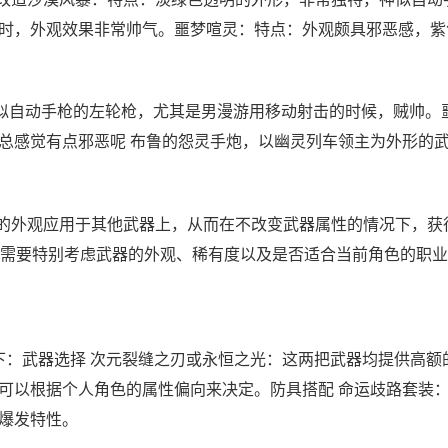
时，外观效果非常帅气。噩梦喧灵：特点：外观颇具邪恶感，紫
似自动手枪的左轮枪，尤其是男漫游用移动射击的时候，贼帅。
总感觉有点邪恶呢 布鲁的怨灵手炮，以幽灵列车领主为外形的
器的外观应用于其他武器上，从而在不改变武器属性的情况下，获
时需要特别考虑武器的外观、稀有度以及是否适合当前角色的职
如下：武器选择 次元裂缝之刃或永恒之光：这两把武器均提供高额
可以根据个人角色的属性偏向来决定。防具搭配 命运歧路套装
爆发特性。