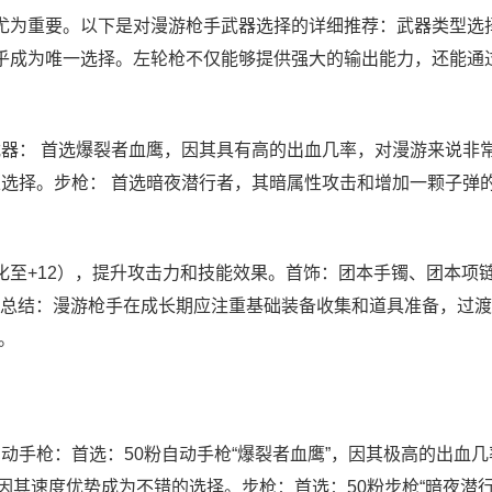
尤为重要。以下是对漫游枪手武器选择的详细推荐：武器类型选择
几乎成为唯一选择。左轮枪不仅能够提供强大的输出能力，还能通
武器： 首选爆裂者血鹰，因其具有高的出血几率，对漫游来说非
以选择。步枪： 首选暗夜潜行者，其暗属性攻击和增加一颗子弹
化至+12），提升攻击力和技能效果。首饰：团本手镯、团本项
。总结：漫游枪手在成长期应注重基础装备收集和道具准备，过
。
动手枪：首选：50粉自动手枪“爆裂者血鹰”，因其极高的出血几
因其速度优势成为不错的选择。步枪：首选：50粉步枪“暗夜潜行