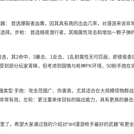
武器： 首选爆裂者血鹰，因其具有高的出血几率，对漫游来说非
以选择。步枪： 首选暗夜潜行者，其暗属性攻击和增加一颗子弹
色首选，其2命中、3暴击、1反击、1乱射属性无可匹敌，即使是泰
受到部分玩家青睐，但考虑到国情与枪神PK环境，50粉手炮在
武器类型 手炮：攻击范围广、伤害高，尤其适合在大规模怪物群
非常有效。左轮：更注重单体目标的输出能力，具有更高的暴击
这里了。希望大家通过我的介绍对“dnf漫游枪手最好的武器”有更
。