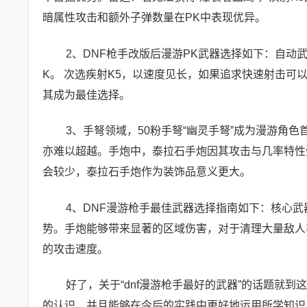
暗属性攻击和额外子弹数量在PK中表现优异。
2、DNF枪手改版后漫游PK武器选择如下：自动
K。 次选疾射K5，以速度见长，如果追求快速射击可
其成为最佳选择。
3、手弩领域，50粉手弩“幽灵手弩”成为漫游角
亦难以超越。手炮中，泰拉石手炮因其攻击与几率特性
会较少，泰拉石手炮作为装饰品意义更大。
4、DNF漫游枪手最佳武器选择指南如下：核心
势。手炮能够带来显著的区域伤害，对于清理大量敌人
的攻击速度。
好了，关于“dnf漫游枪手最好的武器”的话题就到
的认识，并且能够在今后的实践中更好地运用所学知识