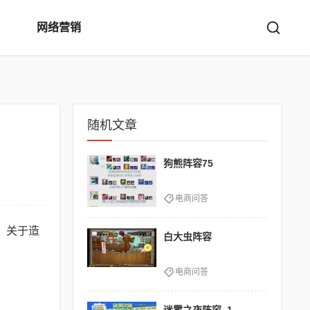
网络营销
随机文章
狗熊阵容75
电商问答
。关于造
白大虫阵容
电商问答