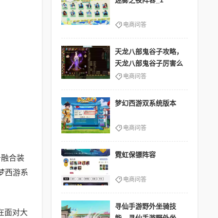
迷雾之夜阵容_1
电商问答
天龙八部鬼谷子攻略，
天龙八部鬼谷子厉害么
电商问答
梦幻西游双系统版本
电商问答
霓虹保镖阵容
于融合装
梦西游系
电商问答
寻仙手游野外坐骑技
在面对大