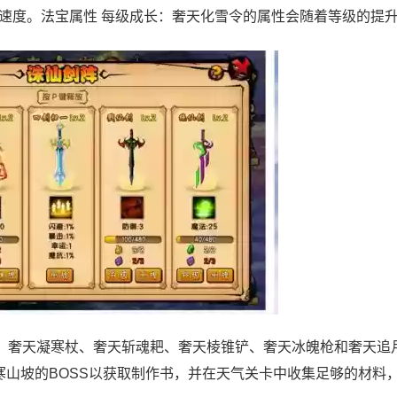
速度。法宝属性 每级成长：奢天化雪令的属性会随着等级的提
、奢天凝寒杖、奢天斩魂耙、奢天棱锥铲、奢天冰魄枪和奢天追
寒山坡的BOSS以获取制作书，并在天气关卡中收集足够的材料