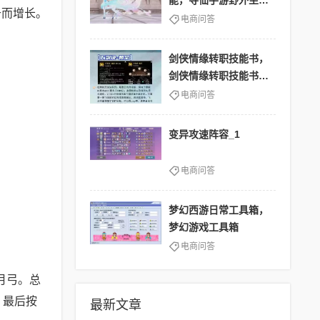
能，寻仙手游野外坐骑
升而增长。
技能怎么用
电商问答
剑侠情缘转职技能书，
剑侠情缘转职技能书怎
么用
电商问答
变异攻速阵容_1
电商问答
梦幻西游日常工具箱，
梦幻游戏工具箱
电商问答
月弓。总
，最后按
最新文章