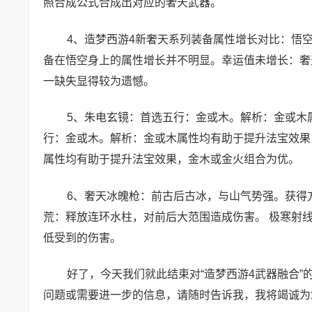
照合成公式合成出对应的奢天武器。
4、造梦西游4新奢天系列装备属性增长对比：悟
备在悟空身上的属性增长并不明显。幸运值未增长：奢
一缺失显得较为遗憾。
5、朱电玄镜：首选五行：金或木。解析：金或木
行：金或木。解析：金或木属性均有助于提升法宝效果
属性均有助于提升法宝效果，金木或金火组合为优。
6、奢天冰魄枪：前古后古冰，与山气势强。获得方式
荒：释放连环水柱，对前后大范围造成伤害。 极寒射
低受到的伤害。
好了，今天我们就此结束对“造梦西游4武器融合
问题或需要进一步的信息，请随时告诉我，我将竭诚为