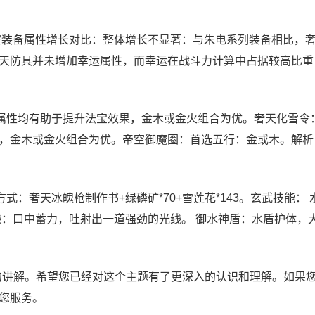
空装备属性增长对比：整体增长不显著：与朱电系列装备相比，
天防具并未增加幸运属性，而幸运在战斗力计算中占据较高比重
属性均有助于提升法宝效果，金木或金火组合为优。奢天化雪令
，金木或金火组合为优。帝空御魔圈：首选五行：金或木。解析
：奢天冰魄枪制作书+绿磷矿*70+雪莲花*143。玄武技能： 
线：口中蓄力，吐射出一道强劲的光线。 御水神盾：水盾护体，
”的讲解。希望您已经对这个主题有了更深入的认识和理解。如果
您服务。