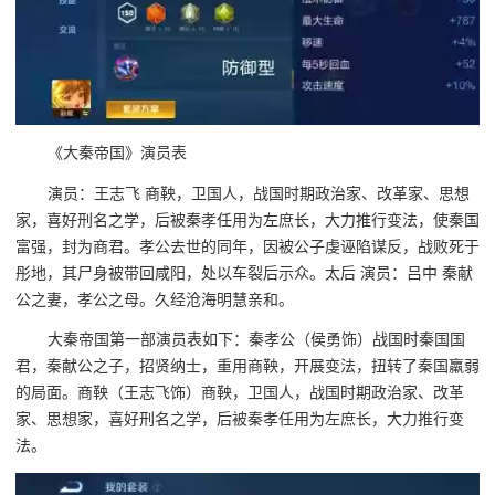
《大秦帝国》演员表
演员：王志飞 商鞅，卫国人，战国时期政治家、改革家、思想
家，喜好刑名之学，后被秦孝任用为左庶长，大力推行变法，使秦国
富强，封为商君。孝公去世的同年，因被公子虔诬陷谋反，战败死于
彤地，其尸身被带回咸阳，处以车裂后示众。太后 演员：吕中 秦献
公之妻，孝公之母。久经沧海明慧亲和。
大秦帝国第一部演员表如下：秦孝公（侯勇饰）战国时秦国国
君，秦献公之子，招贤纳士，重用商鞅，开展变法，扭转了秦国羸弱
的局面。商鞅（王志飞饰）商鞅，卫国人，战国时期政治家、改革
家、思想家，喜好刑名之学，后被秦孝任用为左庶长，大力推行变
法。