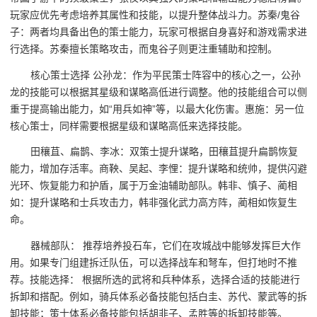
玩家应优先考虑培养其属性和技能，以提升整体战斗力。苏秦/鬼谷
子：两者均具备出色的策士能力，玩家可根据自身喜好和游戏需求进
行选择。苏秦擅长策略攻击，而鬼谷子则更注重辅助和控制。
核心策士选择 公孙龙：作为平民策士阵容中的核心之一，公孙
龙的技能可以根据其星级和谋略高低进行调整。他的技能组合可以侧
重于提高输出能力，如“用兵如神”等，以最大化伤害。惠施：另一位
核心策士，同样需要根据星级和谋略高低来选择技能。
田穰苴、扁鹊、李冰：双策士提升谋略，田穰苴提升扁鹊恢复
能力，增加存活率。商鞅、吴起、李悝：提升谋略和统帅，提供闪避
光环、恢复能力和护盾，属于万金油辅助部队。韩非、慎子、蔺相
如：提升谋略和士兵攻击力，韩非强化武力高方阵，蔺相如恢复生
命。
器械部队： 推荐培养投石车，它们在攻城战中能够发挥巨大作
用。如果专门组建拆迁队伍，可以选择战车和弩车，但打地时不推
荐。技能选择： 根据所选的武将和兵种体系，选择合适的技能进行
拆卸和搭配。例如，骑兵体系必备技能包括白圭、苏代、蒙武等的拆
卸技能；策士体系必备技能包括胡非子、孟胜等的拆卸技能等。