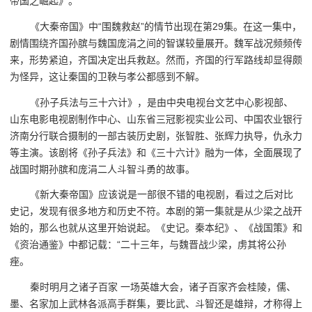
帝国之崛起》。
《大秦帝国》中“围魏救赵”的情节出现在第29集。在这一集中，
剧情围绕齐国孙膑与魏国庞涓之间的智谋较量展开。魏军战况频频传
来，形势紧迫，齐国决定出兵救赵。然而，齐国的行军路线却显得颇
为怪异，这让秦国的卫鞅与孝公都感到不解。
《孙子兵法与三十六计》，是由中央电视台文艺中心影视部、
山东电影电视剧制作中心、山东省三冠影视实业公司、中国农业银行
济南分行联合摄制的一部古装历史剧，张智胜、张辉力执导，仇永力
等主演。该剧将《孙子兵法》和《三十六计》融为一体，全面展现了
战国时期孙膑和庞涓二人斗智斗勇的故事。
《新大秦帝国》应该说是一部很不错的电视剧，看过之后对比
史记，发现有很多地方和历史不符。本剧的第一集就是从少梁之战开
始的，那么也就从这里开始说起。《史记。秦本纪》、《战国策》和
《资治通鉴》中都记载：“二十三年，与魏晋战少梁，虏其将公孙
痤。
秦时明月之诸子百家 一场英雄大会，诸子百家齐会桂陵，儒、
墨、名家加上武林各派高手群集，要比武、斗智还是雄辩，才称得上