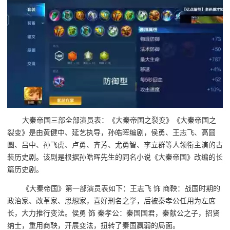
大秦帝国三部全部演员表：《大秦帝国之裂变》《大秦帝国之
裂变》是由黄健中、延艺执导，孙皓晖编剧，侯勇、王志飞、高圆
圆、吕中、孙飞虎、卢勇、齐芳、尤勇智、李立群等人领衔主演的古
装历史剧。该剧是根据孙皓晖先生的同名小说《大秦帝国》改编的长
篇历史剧。
《大秦帝国》第一部演员表如下：王志飞 饰 商鞅：战国时期的
政治家、改革家、思想家，喜好刑名之学，后被秦孝公任用为左庶
长，大力推行变法。侯勇 饰 秦孝公：秦国国君，秦献公之子，招贤
纳士，重用商鞅，开展变法，扭转了秦国羸弱的局面。