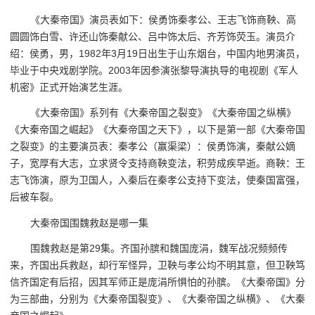
《大秦帝国》演员表如下：侯勇饰秦孝公、王志飞饰商鞅、高
圆圆饰白雪、许还山饰秦献公、吕中饰太后、齐芳饰荧玉。演员介
绍：侯勇，男，1982年3月19日出生于山东烟台，中国内地男演员，
毕业于中央戏剧学院。2003年因参演张黎导演执导的电视剧《军人
机密》正式开始演艺生涯。
《大秦帝国》系列有《大秦帝国之裂变》《大秦帝国之纵横》
《大秦帝国之崛起》《大秦帝国之天下》，以下是第一部《大秦帝国
之裂变》的主要演员表：秦孝公（赢渠梁）：侯勇饰演，秦献公嫡
子，宽厚有大志，立求贤令支持商鞅变法，积劳成疾早逝。商鞅：王
志飞饰演，原为卫国人，入秦后在秦孝公支持下变法，使秦国富强，
后被车裂。
大秦帝国围魏救赵是哪一集
围魏救赵是第29集。齐国孙膑和魏国庞涓，魏军战况频频传
来，齐国出兵救赵，却行军怪异，卫鞅与孝公均不明其意，但卫鞅笃
信齐国定有后招，因其军师正是庞涓所惧怕的孙膑。《大秦帝国》分
为三部曲，分别为《大秦帝国裂变》、《大秦帝国之纵横》、《大秦