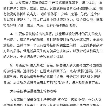
3、大秦帝国之帝国烽烟新手开荒武将推荐如下：骑兵体系： 重
骑兵体系：蒙骜、蒙武、蒙恬。这些武将适合喜欢硬碰硬的玩家，拥
有较高的防御和攻击力。 吸血骑体系：宁越、庞暖、苏代。这个体
系以吸血技能为主，可以在战斗中持续恢复兵力，适合持久战。推荐
技能包括宁越、触龙、朱亥、公孙痤等的拆卸技能。
4、主要依靠技能输出的武将，技能可以吸取目标的武力值化为
自己使用，增加自己的输出，并且能够使目标陷入无谋状态，无法释
放技能。虽然作为一个没有位移技能的输出型前排，无法威胁到敌对
方阵的后排，但是戟兵天生的对骑兵伤害加成，以及游戏以骑兵为主
的大环境，王贲的杀伤力更容易得到体现。
5、升级武将 进入游戏：首先，需要进入到大秦帝国之帝国烽烟
的游戏界面。选择武将：在游戏主界面下方，点击“武将”选项，进入
武将列表。选择你想要升级的武将并点击。升级武将技能 进入技能
界面：点击所选武将界面右上方的“技能”选项，进入技能查看界面。
大秦帝国手游最强策士培养攻略
大秦帝国手游最强策士培养攻略 核心策士选择 张仪：作为大秦
帝国手游中的顶级策士，张仪以其强大的策略和输出能力稳居榜首。