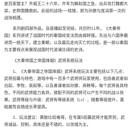
是百家盟主？齐威王二十六年，齐军为解赵国之急，出兵攻打魏都大
梁，史称围魏救赵。此役的战场──桂陵，即为孙膑与庞涓第一次的
战场相遇。
系列剧四部作品，自首播起至完结，共历时11年。《大秦帝
国》系列讲述了战国时代的秦国经变法而由弱转强，东出与六国争霸
进而一统天下，建立秦朝，以及最后走向灭亡的过程。是一部以秦国
为主要视点来展现战国时代波澜壮阔的史诗。
《大秦帝国之帝国烽烟》武将系统玩法
1、《大秦帝国之帝国烽烟》武将系统玩法主要包括以下几点：
武将招募与特色：游戏中有一百多个武将供玩家使用，包括善武者如
白起、李牧、吴起等，以及善谋者如孙膑、商鞅等。每个武将各具特
色，不同的武将能力各异，搭配不同的武将可以产生不同的战斗效
果。武将等级与升级：武将有等级系统（Lv），随着等级提升，基
础属性会随成长率提高。
2、玩法建议：黄歇比较难得，在专属5招募武将才能弄到，武
将减益、控制，具体还是不错的，以攻城为主。