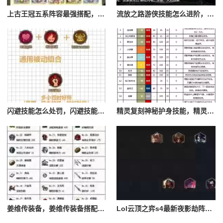
上古王冠五系阵容最强搭配，上古王冠五星排行
流放之路游侠技能怎么进阶，流放之路游侠技能怎么进阶的
闪避技能怎么处罚，闪避技能怎么处罚队友
精灵复刻神秘护身技能，精灵复刻攻略
姜维传装备，姜维传装备搭配一览表最新
Lol云顶之弈s4最新夜影劫阵容搭配，云顶之奕夜影劫阵容