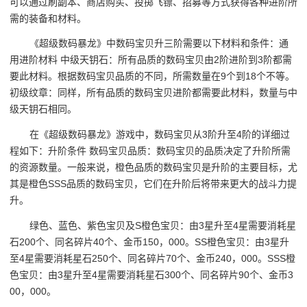
可以通过刷副本、商店购买、投掷飞镖、招募等方式获得各种进阶所
需的装备和材料。
《超级数码暴龙》中数码宝贝升三阶需要以下材料和条件：通
用进阶材料 中级天钥石：所有品质的数码宝贝由2阶进阶到3阶都需
要此材料。根据数码宝贝品质的不同，所需数量在9个到18个不等。
初级纹章：同样，所有品质的数码宝贝进阶都需要此材料，数量与中
级天钥石相同。
在《超级数码暴龙》游戏中，数码宝贝从3阶升至4阶的详细过
程如下：升阶条件 数码宝贝品质：数码宝贝的品质决定了升阶所需
的资源数量。一般来说，橙色品质的数码宝贝是升阶的主要目标，尤
其是橙色SSS品质的数码宝贝，它们在升阶后将带来更大的战斗力提
升。
绿色、蓝色、紫色宝贝及S橙色宝贝：由3星升至4星需要消耗星
石200个、同名碎片40个、金币150，000。SS橙色宝贝：由3星升
至4星需要消耗星石250个、同名碎片70个、金币240，000。SSS橙
色宝贝：由3星升至4星需要消耗星石300个、同名碎片90个、金币3
00，000。