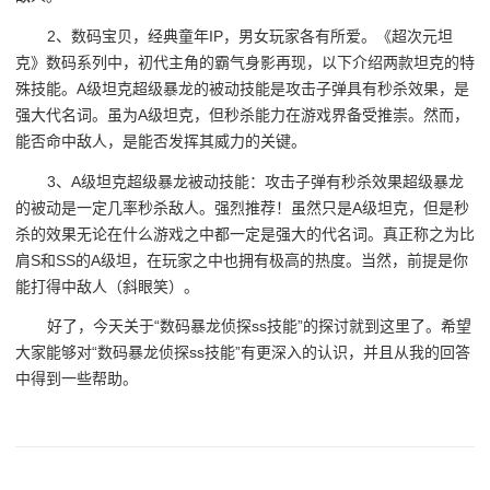
2、数码宝贝，经典童年IP，男女玩家各有所爱。《超次元坦
克》数码系列中，初代主角的霸气身影再现，以下介绍两款坦克的特
殊技能。A级坦克超级暴龙的被动技能是攻击子弹具有秒杀效果，是
强大代名词。虽为A级坦克，但秒杀能力在游戏界备受推崇。然而，
能否命中敌人，是能否发挥其威力的关键。
3、A级坦克超级暴龙被动技能：攻击子弹有秒杀效果超级暴龙
的被动是一定几率秒杀敌人。强烈推荐！虽然只是A级坦克，但是秒
杀的效果无论在什么游戏之中都一定是强大的代名词。真正称之为比
肩S和SS的A级坦，在玩家之中也拥有极高的热度。当然，前提是你
能打得中敌人（斜眼笑）。
好了，今天关于“数码暴龙侦探ss技能”的探讨就到这里了。希望
大家能够对“数码暴龙侦探ss技能”有更深入的认识，并且从我的回答
中得到一些帮助。