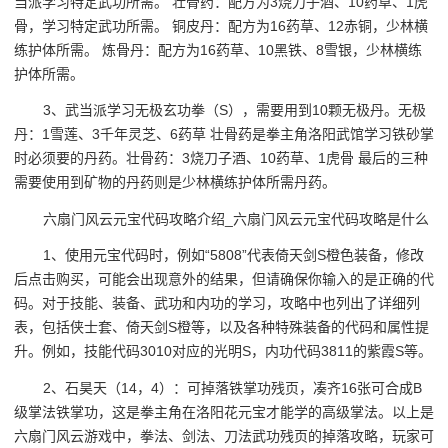
当派学习特定武功所需。 壮骨药：配方为3烧刀子酒、10药草、1虎
骨，学习特定武功所需。 铜皮丹：配方为16药草、12赤铜，少林横
练护体所需。 炼骨丹：配方为16药草、10黑铁、8雪银，少林横练
护体所需。
3、武当派学习无极玄功拳（S），需要用到10颗无极丹。无极
丹：1雪莲、3千年灵芝、6药草 壮骨药是拳主角洛阳武馆学习铁砂掌
时必须要的丹药。壮骨药：3烧刀子酒、10药草、1虎骨 最后的三种
需要使用到矿物的丹药则是少林横练护体所需丹药。
六扇门风云元宝代码攻略介绍_六扇门风云元宝代码攻略是什么
1、使用元宝代码时，例如“5808”代表倚天剑S橙色装备，修改
后点击购买，可能会出现意外的结果，但请确保你输入的是正确的代
码。对于技能、装备、武功和内功的学习，攻略中也列出了详细列
表，包括侠士套、倚天剑S橙等，以及各种特殊装备的代码和属性提
升。例如，技能代码3010对应的光明S，内功代码3811的紫霞S等。
2、石昊天（14，4）：可掉落铁掌功残页，凑齐16张可合成B
级掌法铁掌功，这是拳主角在洛阳花元宝才能学的高级掌法。以上是
六扇门风云游戏中，拳法、剑法、刀法武功残页的掉落攻略，玩家可