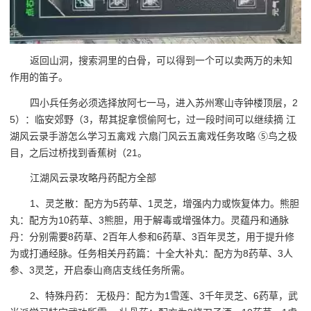
返回山洞，搜索洞里的白骨，可以得到一个可以卖两万的未知
作用的笛子。
四小兵任务必须选择放阿七一马，进入苏州寒山寺钟楼顶层，2
5）：临安郊野（3，帮其捉拿惯偷阿七，过一段时间可以继续摘 江
湖风云录手游怎么学习五禽戏 六扇门风云五禽戏任务攻略 ⑤鸟之极
目，之后过桥找到香蕉树（21。
江湖风云录攻略丹药配方全部
1、灵芝散：配方为5药草、1灵芝，增强内力或恢复体力。熊胆
丸：配方为10药草、3熊胆，用于解毒或增强体力。灵蕴丹和通脉
丹：分别需要8药草、2百年人参和6药草、3百年灵芝，用于提升修
为或打通经脉。任务相关丹药篇：十全大补丸：配方为8药草、3人
参、3灵芝，开启泰山商店支线任务所需。
2、特殊丹药： 无极丹：配方为1雪莲、3千年灵芝、6药草，武