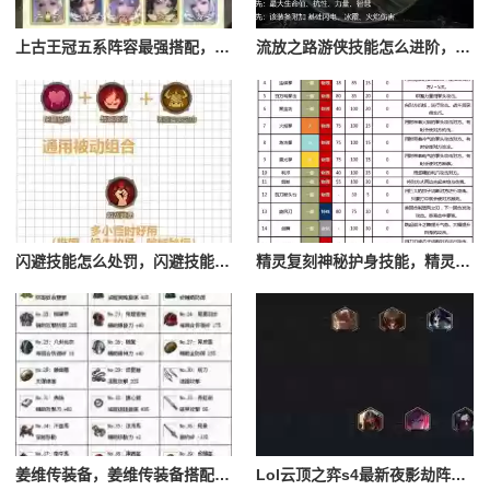
上古王冠五系阵容最强搭配，上古王冠五星排行
流放之路游侠技能怎么进阶，流放之路游侠技能怎么进阶的
闪避技能怎么处罚，闪避技能怎么处罚队友
精灵复刻神秘护身技能，精灵复刻攻略
姜维传装备，姜维传装备搭配一览表最新
Lol云顶之弈s4最新夜影劫阵容搭配，云顶之奕夜影劫阵容