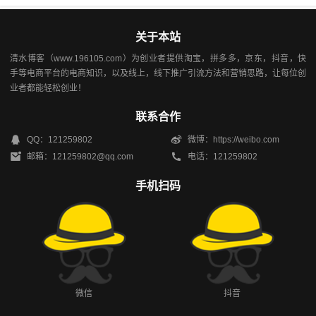
关于本站
清水博客（www.196105.com）为创业者提供淘宝，拼多多，京东，抖音，快
手等电商平台的电商知识，以及线上，线下推广引流方法和营销思路，让每位创
业者都能轻松创业！
联系合作
QQ：121259802
微博：https://weibo.com
邮箱：121259802@qq.com
电话：121259802
手机扫码
微信
抖音