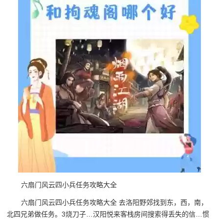
六扇门风云四小兵任务攻略大全
六扇门风云四小兵任务攻略大全 去洛阳野郊找到东，西，南，
北四兄弟做任务。3烧刀子…汉阳悦来客栈房间搜索得丢失的信…惯