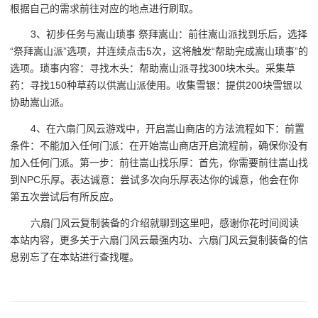
根据自己的需求前往对应的地点进行刷取。
3、初步任务与嵩山琐事 祭拜嵩山：前往嵩山派找到乐后，选择
“祭拜嵩山派”选项，并连续点击5次，这将触发“帮助完成嵩山琐事”的
选项。琐事内容：寻找木头：帮助嵩山派寻找300块木头。采集草
药：寻找150种草药以供嵩山派使用。收集雪银：提供200块雪银以
协助嵩山派。
4、在六扇门风云游戏中，开启嵩山商店的方法流程如下：前置
条件：不能加入任何门派：在开始嵩山商店开启流程前，确保你没有
加入任何门派。第一步：前往嵩山找乐厚：首先，你需要前往嵩山找
到NPC乐厚。表达诚意：尝试多次向乐厚表达你的诚意，他会在你
第五次尝试后有所反应。
六扇门风云复制装备的介绍就聊到这里吧，感谢你花时间阅读
本站内容，更多关于六扇门风云最强内功、六扇门风云复制装备的信
息别忘了在本站进行查找喔。