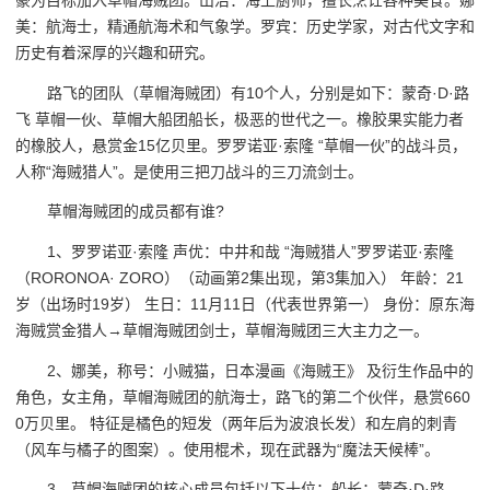
豪为目标加入草帽海贼团。山治：海上厨师，擅长烹饪各种美食。娜
美：航海士，精通航海术和气象学。罗宾：历史学家，对古代文字和
历史有着深厚的兴趣和研究。
路飞的团队（草帽海贼团）有10个人，分别是如下：蒙奇·D·路
飞 草帽一伙、草帽大船团船长，极恶的世代之一。橡胶果实能力者
的橡胶人，悬赏金15亿贝里。罗罗诺亚·索隆 “草帽一伙”的战斗员，
人称“海贼猎人”。是使用三把刀战斗的三刀流剑士。
草帽海贼团的成员都有谁?
1、罗罗诺亚·索隆 声优：中井和哉 “海贼猎人”罗罗诺亚·索隆
（RORONOA· ZORO）（动画第2集出现，第3集加入） 年龄：21
岁（出场时19岁） 生日：11月11日（代表世界第一） 身份：原东海
海贼赏金猎人→草帽海贼团剑士，草帽海贼团三大主力之一。
2、娜美，称号：小贼猫，日本漫画《海贼王》 及衍生作品中的
角色，女主角，草帽海贼团的航海士，路飞的第二个伙伴，悬赏660
0万贝里。 特征是橘色的短发（两年后为波浪长发）和左肩的刺青
（风车与橘子的图案）。使用棍术，现在武器为“魔法天候棒”。
3、草帽海贼团的核心成员包括以下十位：船长：蒙奇·D·路