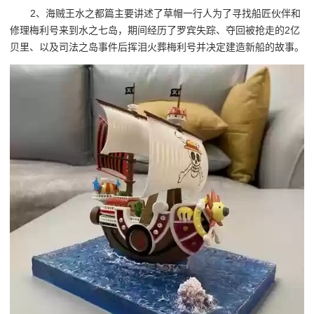
2、海贼王水之都篇主要讲述了草帽一行人为了寻找船匠伙伴和
修理梅利号来到水之七岛，期间经历了罗宾失踪、夺回被抢走的2亿
贝里、以及司法之岛事件后挥泪火葬梅利号并决定建造新船的故事。