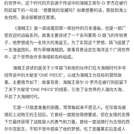
的世界中。这个时代的开启源于传说中的海贼王哥尔·D·罗杰在被行
刑前留下的一句话：“想要我的宝藏吗？如果想要的话，那就到海上
去找吧，我全部都放在那里。
《海贼王》是一部由尾田荣一郎创作的日本漫画，也是一部广
受欢迎的动画系列。故事主要讲述了一个名叫蒙奇·D·路飞的年轻男
子，他梦想成为一名伟大的海盗王。为了实现这个梦想，路飞组建了
一支海盗团队，称为草帽海贼团。故事背景设定在海洋这个广阔世界
中，这个世界由许多海域和岛屿组成。
海贼王讲述的是关于少年路飞和他的伙伴们在大海贼时代中寻
找传说中的大秘宝“ONE PIECE”，以成为海贼王为目标的冒险故
事。主要情节如下：故事背景：海贼王哥尔·D·罗杰在被行刑前留下
了关于大秘宝“ONE PIECE”的线索，引发了全世界的人涌向大海，
开启了大海贼时代。
它是一只极度害羞的驯鹿，常常躲起来不愿见人。在珍兽岛被
错扣上动物王的王冠后，它曾经一度胆怯得想要逃，但在友情的支撑
下它最终获得了战胜敌人的勇气和力量。曾经一度追随行为古怪的西
尔尔克医生，不知不觉中感染了他的梦想。吃了恶魔果实后变成人