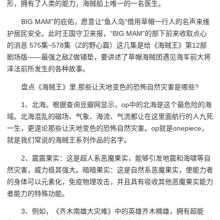
形，拥有了人类的能力，海贼船上唯一的一名医生。
BIG MAM”的庇佑，愿意让“鱼人岛”借用草帽一行人的名声来维
护居民安全。此时王国守卫来报，“BIG MAM”的部下前来收取点心
的消息 575集~578集（Z的野心篇）这几集是给《海贼王》第12部
剧场版——最强之敌Z做铺垫，要讲述了草帽海贼团遇见海军前大将
泽法前所发生的各种故事。
盘点《海贼王》里,那些让天地变色的恐怖自然灾害是哪些?
1、北海。根据查询豆瓣网显示，op中的北海是这个最危险的海
域。北海混乱的磁场、气象、海流、气流都让在这里面航行的人九死
一生，更遑论那些让天地变色的恐怖自然灾害。op就是onepiece，
就是我们常说的海贼王系列作品的名字。
2、震震果实：这是超人系恶魔果实，能够引发地震和海啸等自
然灾害，威力极其强大。暗暗果实：这是自然系恶魔果实，使能力者
的身体可以元素化，免疫物理攻击，并且具有吸收其他恶魔果实能力
者能力的特殊功能。
3、例如，《齐木南雄大灾难》中的英雄齐木楠雄，拥有超能