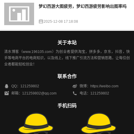
梦幻西游大图疲劳，梦幻西游疲劳影响出图率吗
2025-12-08 17:18:08
关于本站
清水博客（www.196105.com）为创业者提供淘宝，拼多多，京东，抖音，快
手等电商平台的电商知识，以及线上，线下推广引流方法和营销思路，让每位创
业者都能轻松创业！
联系合作
QQ：121259802
微博：https://weibo.com
邮箱：121259802@qq.com
电话：121259802
手机扫码