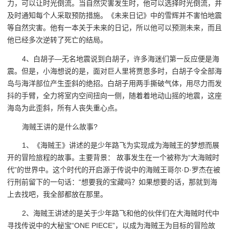
力，可以让时光倒流。当自然灾害发生时，他可以选择时光倒流，并
及时通知每个人采取预防措施。《未来日记》中的雪辉并不害怕地震
等自然灾害。他有一本关于未来的日记，所以他可以预测未来，而且
他已经多次逆转了死亡的结局。
4、白胡子—无名地震说到白胡子，许多海迷们第一反应便是海
震。但是，小海想说的是，面对巨人里将贾恩多时，白胡子令全部海
岛与海洋部位产生歪斜的绝招。白胡子用两手撕破气体，用尽力而发
抖的手臂，全力将室内空间扭向一侧，随着着地动山摇的地震，这座
海岛为此歪斜，所有人丧失重心点。
海贼王讲的是什么故事?
1、《海贼王》讲述的是少年路飞为实现成为海贼王的梦想而展
开的冒险旅程的故事。主要背景： 故事发生在一个被称为“大海贼时
代”的世界中。这个时代的开启源于传说中的海贼王哥尔·D·罗杰在被
行刑前留下的一句话：“想要我的宝藏吗？如果想要的话，那就到海
上去找吧，我全部都放在那里。
2、海贼王讲述的是关于少年路飞和他的伙伴们在大海贼时代中
寻找传说中的大秘宝“ONE PIECE”，以成为海贼王为目标的冒险故