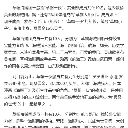
草帽海贼团一般指“草帽一伙”，其全部成员共计10名，是少数精
英派的海贼团。旗下还有7队团体组成的“草帽大船团”。成员如下：
现任成员：蒙奇·D·路飞（船长）：“草帽一伙”的船长，绰号“草帽小
子”。东海出身，悬赏金15亿贝里。
草帽海贼团成员一共有10人，分别为：草帽海贼团船长橡胶果
实能力者路飞、海贼猎人索隆、海上厨师山治，航海士娜美、历史学
家罗宾、人造机器弗兰基、狙击王乌索普、可爱的乔巴、灵魂歌者布
鲁克斯、草帽海贼团舵手甚平。动画《航海王》改编自尾田荣一郎创
作的同名长篇少年漫画，由东映动画制作。
到目前为止，草帽一伙船员共有九个分别是：罗罗诺亚·索隆 罗
罗诺亚·索隆。现悬赏金，3亿2000万贝里。人称：海贼猎人。日本
漫画《海贼王》及衍生作品中的角色。“草帽一伙”的战斗员，是使用
三把刀战斗的三刀流剑士。两年前集结香波地群岛的被称之为“极恶
的世代”的十一超新星之一。
草帽海贼团成员一共有10人。分别为：船长路飞：橡胶果实能
力者，是整个海贼团的领袖。索隆：海贼猎人，以成为世界第一大剑