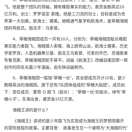
飞。他是整个团队的领袖，拥有橡胶果实的能力，悬赏金额高达15
亿贝利。剑士：罗罗诺亚·索隆。他是三刀流的剑士，目标是成为世
界第一大剑豪。航海士：娜美。她精通气象学和航海术，是草帽海贼
团的导航员。狙击手：乌索普。
4、草帽海贼团成员一共有10人，分别为：草帽海贼团船长橡胶
果实能力者路飞、海贼猎人索隆、海上厨师山治，航海士娜美、历史
学家罗宾、人造机器弗兰基、狙击王乌索普、可爱的乔巴、灵魂歌者
布鲁克斯、草帽海贼团舵手甚平。动画《航海王》改编自尾田荣一郎
创作的同名长篇少年漫画，由东映动画制作。
5、草帽海贼团一般指“草帽一伙”，其全部成员共计10名，是少
数精英派的海贼团。旗下还有7队团体组成的“草帽大船团”。成员如
下：现任成员：蒙奇·D·路飞（船长）：“草帽一伙”的船长，绰号“草
帽小子”。东海出身，悬赏金15亿贝里。
海贼王讲的是什么?
《海贼王》讲述的是少年路飞为实现成为海贼王的梦想而展开
的冒险旅程的故事。主要背景： 故事发生在一个被称为“大海贼时代”