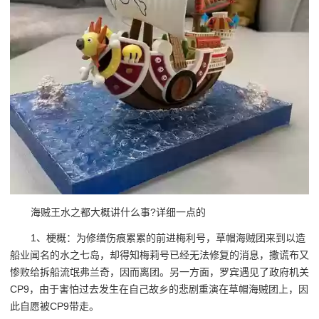
海贼王水之都大概讲什么事?详细一点的
1、梗概：为修缮伤痕累累的前进梅利号，草帽海贼团来到以造
船业闻名的水之七岛，却得知梅莉号已经无法修复的消息，撒谎布又
惨败给拆船流氓弗兰奇，因而离团。另一方面，罗宾遇见了政府机关
CP9，由于害怕过去发生在自己故乡的悲剧重演在草帽海贼团上，因
此自愿被CP9带走。