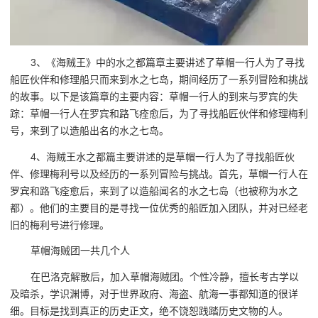
3、《海贼王》中的水之都篇章主要讲述了草帽一行人为了寻找
船匠伙伴和修理船只而来到水之七岛，期间经历了一系列冒险和挑战
的故事。以下是该篇章的主要内容：草帽一行人的到来与罗宾的失
踪：草帽一行人在罗宾和路飞痊愈后，为了寻找船匠伙伴和修理梅利
号，来到了以造船出名的水之七岛。
4、海贼王水之都篇主要讲述的是草帽一行人为了寻找船匠伙
伴、修理梅利号以及经历的一系列冒险与挑战。首先，草帽一行人在
罗宾和路飞痊愈后，来到了以造船闻名的水之七岛（也被称为水之
都）。他们的主要目的是寻找一位优秀的船匠加入团队，并对已经老
旧的梅利号进行修理。
草帽海贼团一共几个人
在巴洛克解散后，加入草帽海贼团。个性冷静，擅长考古学以
及暗杀，学识渊博，对于世界政府、海盗、航海一事都知道的很详
细。目标是找到真正的历史正文，绝不饶恕践踏历史文物的人。