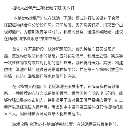
植物大战僵尸生存泳池(无限)怎么打
《植物大战僵尸》生存泳池（无限）模式的打法关键在于合理
搭配植物组合与分阶段布局。开局阶段：优先购买钉耙：消灭首个出
现的僵尸，为前期发育争取时间。种植向日葵：迅速积累阳光，建议
在陆地后9排和泳池7排集中布置。
首先，在开局阶段：快速积累阳光：优先种植向日葵或阳光
菇，这是构建攻防体系的基础。应对初期僵尸：利用土豆雷、窝瓜等
一次性植物来有效应对初期的僵尸攻击，减轻防线压力。其次，构建
防线：泳池区域：通过睡莲搭建种植平台，并在第三至第四列放置坚
果墙，以防止海豚僵尸等水路僵尸的突破。
在《植物大战僵尸》老版泳池无限关卡中，布阵有多种有效策
略。一种推荐的布阵方式是使用香蒲。香蒲因其广泛的攻击范围，能
够增强全局的攻击能力，特别适用于应对舞王僵尸召唤的舞伴、矿工
僵尸以及红眼巨人僵尸等。考虑到水中第四第五路种植其他植物的意
义不大，因此种植香蒲可以最大化攻击范围。
游戏攻略 合理安排植物的种植位置：在泳池两端放置植物时，