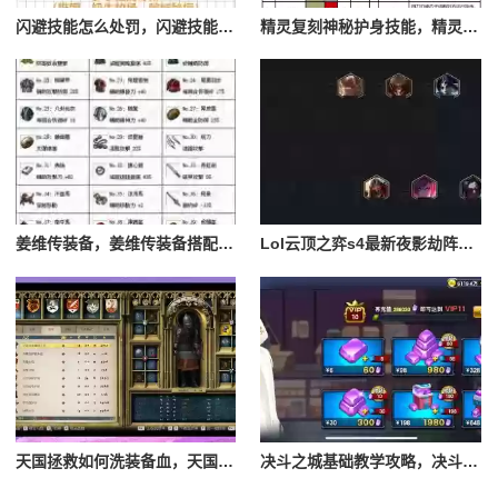
闪避技能怎么处罚，闪避技能怎么处罚队友
精灵复刻神秘护身技能，精灵复刻攻略
姜维传装备，姜维传装备搭配一览表最新
Lol云顶之弈s4最新夜影劫阵容搭配，云顶之奕夜影劫阵容
天国拯救如何洗装备血，天国拯救怎么洗衣服
决斗之城基础教学攻略，决斗之城教学攻略2111