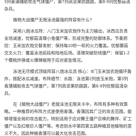
3列香蒲辅助攻击气球僵尸，第7列高坚果防跳跳，第8-9列忧郁菇清
杂兵。
植物大战僵尸无限泳池最强的阵容有什么?
采用八炮冰瓜阵：八门玉米加农炮作为主力输出，冰西瓜负责
全场减速，忧郁菇清理小鬼僵尸等，形成完整的防御体系。节奏把
控：玉米加农炮交替发射：保持每10秒一轮的火力覆盖。忧郁蘑菇
交叉火力：覆盖泳池前段和陆地后场。清理突破防线僵尸：保留1-2
个樱桃炸弹或火爆辣椒用于应对紧急情况。
泳池无尽模式顶级阵容八炮冰瓜流 核心：8门玉米加农炮循环轰
炸，搭配冰瓜减速。布阵细节：水路：泳池第2列放玉米炮，第3列
香蒲辅助攻击气球僵尸，第7列高坚果防跳跳，第8-9列忧郁菇清杂
兵。
在《植物大战僵尸》老版泳池无限关卡中，布阵有多种有效策
略。一种推荐的布阵方式是使用香蒲。香蒲因其广泛的攻击范围，能
够增强全局的攻击能力，特别适用于应对舞王僵尸召唤的舞伴、矿工
僵尸以及红眼巨人僵尸等。考虑到水中第四第五路种植其他植物的意
义不大，因此种植香蒲可以最大化攻击范围。