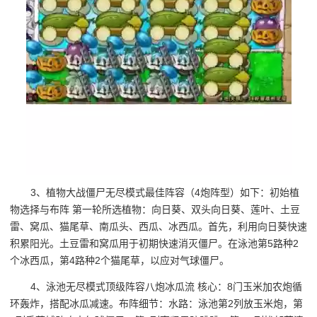
3、植物大战僵尸无尽模式最佳阵容（4炮阵型）如下：初始植
物选择与布阵 第一轮所选植物：向日葵、双头向日葵、莲叶、土豆
雷、窝瓜、猫尾草、南瓜头、西瓜、冰西瓜。首先，利用向日葵快速
积累阳光。土豆雷和窝瓜用于初期快速消灭僵尸。在泳池第5路种2
个冰西瓜，第4路种2个猫尾草，以应对气球僵尸。
4、泳池无尽模式顶级阵容八炮冰瓜流 核心：8门玉米加农炮循
环轰炸，搭配冰瓜减速。布阵细节：水路：泳池第2列放玉米炮，第