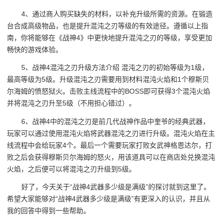
4、通过商人购买缺失的材料，以补充升级所需的资源。在锻造
台合成高级物品，也是提升混沌之刃等级的有效途径。遵循以上指
南，你将能够在《战神4》中更快地提升混沌之刃的等级，享受更加
畅快的游戏体验。
5、战神4混沌之刃升级方法介绍 混沌之刃的初始等级为1级，
最高等级为5级。升级混沌之刃需要用到材料混沌火焰和1个穆斯贝
尔海姆的愤怒狱火。击败主线流程中的BOSS即可获得3个混沌火焰
并将混沌之刃升至5级（不用担心错过）。
6、战神4中的混沌之刃是前几代战神作品中奎爷的经典武器，
玩家可以通过使用混沌火焰将武器混沌之刃进行升级。混沌火焰在主
线流程中会给玩家4个。最后一个需要玩家打败女武神格恩达尔，打
败之后会获得穆斯贝尔海姆的怒火，用该道具可以在商店处兑换混沌
火焰，之后便可以将混沌之刃升级到5级。
好了，今天关于“战神4武器多少级是满级”的探讨就到这里了。
希望大家能够对“战神4武器多少级是满级”有更深入的认识，并且从
我的回答中得到一些帮助。