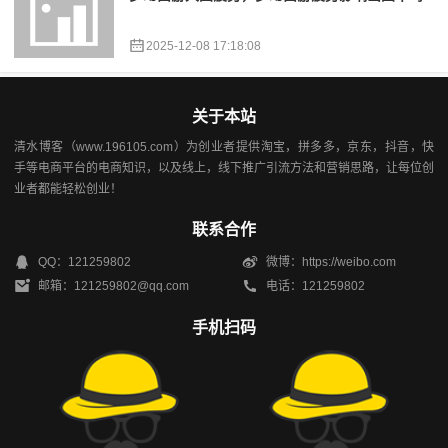
2025-12-08 17:18:08
关于本站
清水博客（www.196105.com）为创业者提供淘宝，拼多多，京东，抖音，快
手等电商平台的电商知识，以及线上，线下推广引流方法和营销思路，让每位创
业者都能轻松创业！
联系合作
QQ：121259802
微博：https://weibo.com
邮箱：121259802@qq.com
电话：121259802
手机扫码