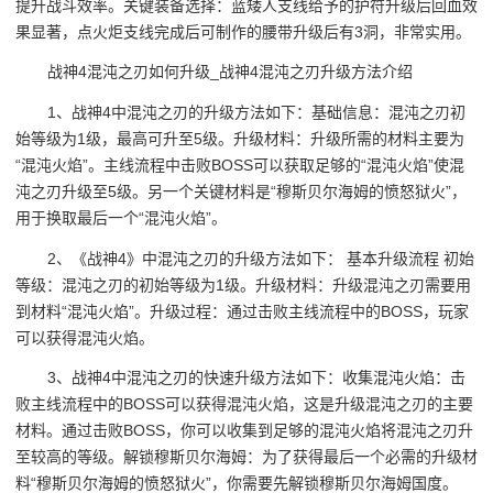
提升战斗效率。关键装备选择：蓝矮人支线给予的护符升级后回血效
果显著，点火炬支线完成后可制作的腰带升级后有3洞，非常实用。
战神4混沌之刃如何升级_战神4混沌之刃升级方法介绍
1、战神4中混沌之刃的升级方法如下：基础信息：混沌之刃初
始等级为1级，最高可升至5级。升级材料：升级所需的材料主要为
“混沌火焰”。主线流程中击败BOSS可以获取足够的“混沌火焰”使混
沌之刃升级至5级。另一个关键材料是“穆斯贝尔海姆的愤怒狱火”，
用于换取最后一个“混沌火焰”。
2、《战神4》中混沌之刃的升级方法如下： 基本升级流程 初始
等级：混沌之刃的初始等级为1级。升级材料：升级混沌之刃需要用
到材料“混沌火焰”。升级过程：通过击败主线流程中的BOSS，玩家
可以获得混沌火焰。
3、战神4中混沌之刃的快速升级方法如下：收集混沌火焰：击
败主线流程中的BOSS可以获得混沌火焰，这是升级混沌之刃的主要
材料。通过击败BOSS，你可以收集到足够的混沌火焰将混沌之刃升
至较高的等级。解锁穆斯贝尔海姆：为了获得最后一个必需的升级材
料“穆斯贝尔海姆的愤怒狱火”，你需要先解锁穆斯贝尔海姆国度。