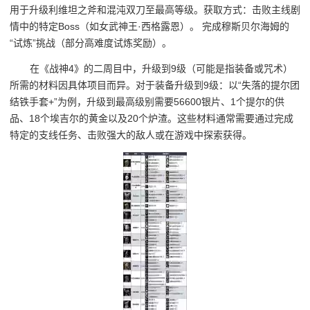
用于升级利维坦之斧和混沌双刀至最高等级。获取方式：击败主线剧
情中的特定Boss（如女武神王·西格露恩）。 完成穆斯贝尔海姆的
“试炼”挑战（部分高难度试炼奖励）。
在《战神4》的二周目中，升级到9级（可能是指装备或咒术）
所需的材料因具体项目而异。对于装备升级到9级：以“失落的提尔团
结铁手套+”为例，升级到最高级别需要56600银片、1个提尔的供
品、18个埃吉尔的黄金以及20个炉渣。这些材料通常需要通过完成
特定的支线任务、击败强大的敌人或在游戏中探索获得。