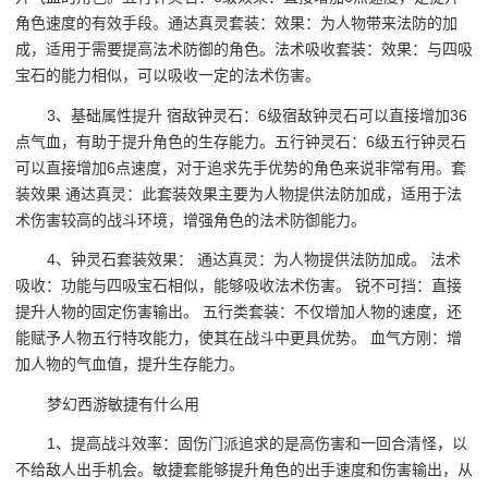
角色速度的有效手段。通达真灵套装：效果：为人物带来法防的加
成，适用于需要提高法术防御的角色。法术吸收套装：效果：与四吸
宝石的能力相似，可以吸收一定的法术伤害。
3、基础属性提升 宿敌钟灵石：6级宿敌钟灵石可以直接增加36
点气血，有助于提升角色的生存能力。五行钟灵石：6级五行钟灵石
可以直接增加6点速度，对于追求先手优势的角色来说非常有用。套
装效果 通达真灵：此套装效果主要为人物提供法防加成，适用于法
术伤害较高的战斗环境，增强角色的法术防御能力。
4、钟灵石套装效果： 通达真灵：为人物提供法防加成。 法术
吸收：功能与四吸宝石相似，能够吸收法术伤害。 锐不可挡：直接
提升人物的固定伤害输出。 五行类套装：不仅增加人物的速度，还
能赋予人物五行特攻能力，使其在战斗中更具优势。 血气方刚：增
加人物的气血值，提升生存能力。
梦幻西游敏捷有什么用
1、提高战斗效率：固伤门派追求的是高伤害和一回合清怪，以
不给敌人出手机会。敏捷套能够提升角色的出手速度和伤害输出，从