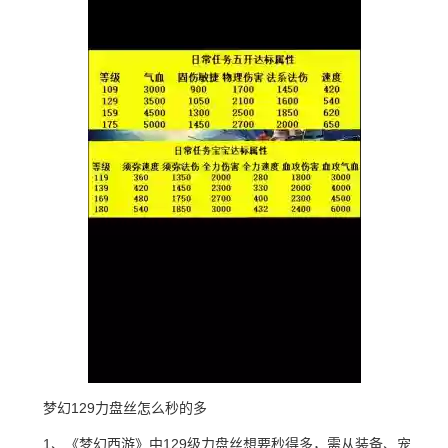
梦幻129力盘丝怎么秒的多
1、《梦幻西游》中129级力盘丝想要秒得多，需从装备、宠