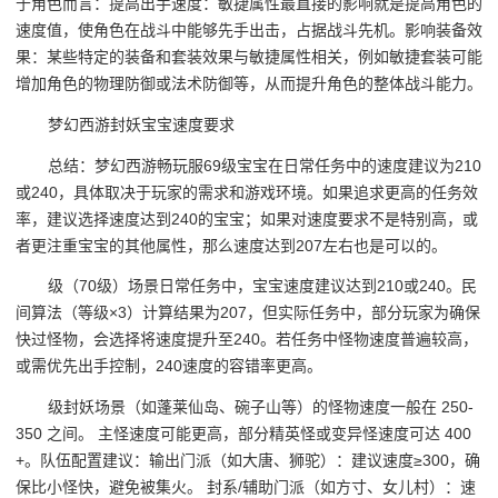
于角色而言：提高出手速度：敏捷属性最直接的影响就是提高角色的
速度值，使角色在战斗中能够先手出击，占据战斗先机。影响装备效
果：某些特定的装备和套装效果与敏捷属性相关，例如敏捷套装可能
增加角色的物理防御或法术防御等，从而提升角色的整体战斗能力。
梦幻西游封妖宝宝速度要求
总结：梦幻西游畅玩服69级宝宝在日常任务中的速度建议为210
或240，具体取决于玩家的需求和游戏环境。如果追求更高的任务效
率，建议选择速度达到240的宝宝；如果对速度要求不是特别高，或
者更注重宝宝的其他属性，那么速度达到207左右也是可以的。
级（70级）场景日常任务中，宝宝速度建议达到210或240。民
间算法（等级×3）计算结果为207，但实际任务中，部分玩家为确保
快过怪物，会选择将速度提升至240。若任务中怪物速度普遍较高，
或需优先出手控制，240速度的容错率更高。
级封妖场景（如蓬莱仙岛、碗子山等）的怪物速度一般在 250-
350 之间。 主怪速度可能更高，部分精英怪或变异怪速度可达 400
+。队伍配置建议：输出门派（如大唐、狮驼）：建议速度≥300，确
保比小怪快，避免被集火。 封系/辅助门派（如方寸、女儿村）：速