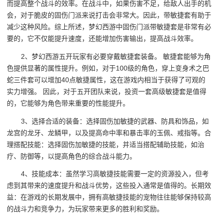
而提高整个战斗的效率。在战斗中，如果伤害不足，给敌人出手的机
会，对于脆皮的固伤门派来说打击会非常大。因此，带敏捷套有助于
减少这种风险。综上所述，梦幻西游中固伤门派带敏捷套是非常有必
要的，它不仅能提升速度，还能增加伤害输出，提高战斗效率。
2、梦幻西游五开玩家有必要穿戴敏捷套装备。 敏捷套能够为角
色提供显著的属性提升。例如，对于100级的角色，穿上变身术之巴
蛇三件套可以增加40点敏捷属性，这在游戏内相当于获得了可观的
实力增强。 因此，对于五开团队来说，投资一套高级敏捷套是值得
的，它能够为角色带来重要的性能提升。
3、选择合适的装备：选择固伤加敏捷的武器、防具和饰品，如
龙宫的龙牙、龙鳞甲，以及提高命中率和暴击率的玉佩、戒指等。合
理搭配技能：选择固伤加敏捷的技能，并适当搭配辅助技能，如治
疗、防御等，以提高角色的综合战斗能力。
4、技能成本：虽然学习高敏捷技能需要一定的资源投入，但考
虑到其带来的速度提升和战斗优势，这些投入通常是值得的。长期效
益：在游戏的长期发展中，拥有高敏捷技能的宠物往往能够保持较高
的战斗力和竞争力，为玩家带来更多的胜利和奖励。