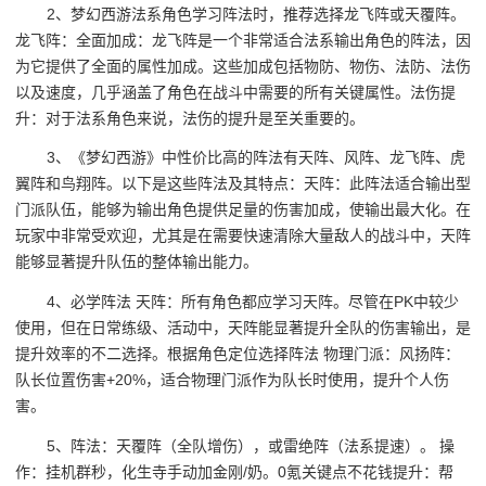
2、梦幻西游法系角色学习阵法时，推荐选择龙飞阵或天覆阵。
龙飞阵：全面加成：龙飞阵是一个非常适合法系输出角色的阵法，因
为它提供了全面的属性加成。这些加成包括物防、物伤、法防、法伤
以及速度，几乎涵盖了角色在战斗中需要的所有关键属性。法伤提
升：对于法系角色来说，法伤的提升是至关重要的。
3、《梦幻西游》中性价比高的阵法有天阵、风阵、龙飞阵、虎
翼阵和鸟翔阵。以下是这些阵法及其特点：天阵：此阵法适合输出型
门派队伍，能够为输出角色提供足量的伤害加成，使输出最大化。在
玩家中非常受欢迎，尤其是在需要快速清除大量敌人的战斗中，天阵
能够显著提升队伍的整体输出能力。
4、必学阵法 天阵：所有角色都应学习天阵。尽管在PK中较少
使用，但在日常练级、活动中，天阵能显著提升全队的伤害输出，是
提升效率的不二选择。根据角色定位选择阵法 物理门派：风扬阵：
队长位置伤害+20%，适合物理门派作为队长时使用，提升个人伤
害。
5、阵法：天覆阵（全队增伤），或雷绝阵（法系提速）。 操
作：挂机群秒，化生寺手动加金刚/奶。0氪关键点不花钱提升：帮