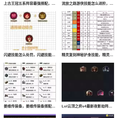
上古王冠五系阵容最强搭配，上古王冠五星排行
流放之路游侠技能怎么进阶，流放之路游侠技能怎么进阶的
闪避技能怎么处罚，闪避技能怎么处罚队友
精灵复刻神秘护身技能，精灵复刻攻略
姜维传装备，姜维传装备搭配一览表最新
Lol云顶之弈s4最新夜影劫阵容搭配，云顶之奕夜影劫阵容