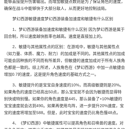
能够直接提升伤害输出。而增加敏捷点数则是为了保证角色的速度，
确保在战斗中能够快于大部分敌人，从而更好地控制战局。
梦幻西游敏捷速度梦幻西游装备加速度和敏捷有什么区别
1、梦幻西游装备加速度和敏捷有什么区别 因为梦幻西游是属于
回合制，所以速度越快胜率也越高。速度是直接加上的。
2、敏捷与其他属性点的区别：在游戏中，敏捷与其他属性点
（如力量、体质、魔力、耐力）的加成是不同的。其他属性点的加成
可能会因种族的不同而有所差异，但敏捷的速度加成对于所有人族角
色都是一致的。综上所述，人族角色在《梦幻西游》中加一点敏捷会
增加0.7的速度，这是提升角色速度的基础方式之一。
3、敏捷提升的是宝宝自身速度的10%，而高级敏捷则是20%。
如果角色的速度已经高出50点，那么宝宝就不会因为敏捷而显得特
别快或特别慢。如果你的角色速度是445，那么装备了+10%敏捷的
宝宝速度就会达到490。如果再使用鸟阵，进一步提升20%速度，宝
宝的速度将增加至588。但是，此时宝宝的速度仍比角色慢48点。
4、《梦幻西游》中敏捷属性可以提高角色和召唤兽的速度。对