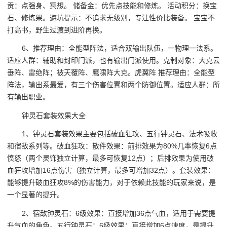
贡：点强身、冥想。 储备金：优先点技能和修炼。 活动积分：换宝
石、修炼果。避坑提示：不追求无级别，专注性价比装备。 宝宝不
打高书，野生过渡到进阶再换。
6、推荐理由：全能型阵法，适合双输出队伍，一物理一法系。
适应人群：辅助和封印门派，也有输出门派使用。克制对象：大克云
垂阵、雷绝阵；被天覆阵、鹰啸阵大克。虎翼阵 推荐理由：全能型
阵法，输出系最爱，有三个伤害位置和两个防御位置。适应人群：所
有输出职业。
钟灵石套装效果大全
1、钟灵石套装效果主要包括破血狂攻、五行钟灵石、法术吸收
和宿敌系列等。破血狂攻：散件效果：前排效果为80%几率恢复6点
愤怒（两个灵饰独立计算，最多可恢复12点）；后排效果为使用破
血狂攻增加16点伤害（独立计算，最多可增加32点）。套装效果：
能够提升破血狂攻8%的伤害能力，对于依赖此技能的玩家来说，是
一个显著的提升。
2、宿敌钟灵石：6级效果：直接增加36点气血，适用于需要提
升气血的角色。五行钟灵石：6级效果：直接增加6点速度，是提升