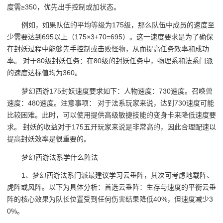
度需≥350，优先出手控制或加状态。
例如，如果队伍的平均等级为175级，那么队伍中成员的速度至
少需要达到695以上（175×3+70=695）。这一速度要求是为了确保
在封妖过程中能够先手控制或击败怪物，从而提高任务效率和成功
率。 对于80级封妖任务：在80级的封妖任务中，物理系和法系门派
的速度达标值均为360。
梦幻西游175封妖速度要求如下：人物速度：730速度。召唤兽
速度：480速度。注意事项： 对于法系玩家来说，达到730速度可能
比较困难。此时，可以使用提供高级敏捷技能的变身卡来降低速度要
求。 封妖的收益对于175五开玩家来说是非常高的，因此合理配速以
提高封妖效率是很重要的。
梦幻西游法系学什么阵法
1、梦幻西游法系门派最建议学习云垂阵，其次可考虑地载阵、
虎阵或风阵。以下为具体分析：首选云垂阵：生存与速度的平衡云垂
阵的核心效果为队长位置受到任何伤害结果降低40%，但速度减少3
0%。