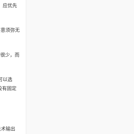
，应优先
不意须弥无
的很少，而
可以选
没有固定
法术输出