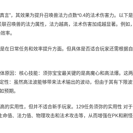
真言”，其效果为提升召唤兽法力点数*0.4的法术伤害力。以下
关联召唤兽的法力属性，法力越高，法术伤害加成越显著。例如，
场效率。
是在日常任务和效率提升方面。但具体是否适合玩家还需根据自
体原因：核心技能：须弥宝宝最关键的是高魔心和高法爆。这两
定性：虽然高法波能够带来法术输出的波动，但由于其有下限波
如预期。
高的实用性，但并不适合新手玩家。129任务须弥的实用性 对
括生命值、法力值、物理攻击和法术攻击等，从而增强在PK和刷