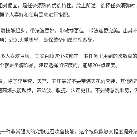
相对便宜，是任务须弥的优选特性。综上所述，选择任务须弥时
据个人喜好和任务需求进行搭配。
高爆技能起步，带法波更好，带敏捷更佳，带法连更完美。出其
项：避免头重脚轻，确保装备间属性相匹配。
 很多人喜欢百顺，其实百顺这个技能在一般任务里用到的次数真
个就是坐骑饰品，建议选择加速度的，能加20+点速度。
置。除了碎星套，天宫、五庄最好不要带满天花雨套装，其他都
魔高爆技能起步，带法波、敏捷、法连更佳。不要特意洗顺势，
的是一种非常强大的宠物或召唤兽技能。这个技能能够大幅度提升