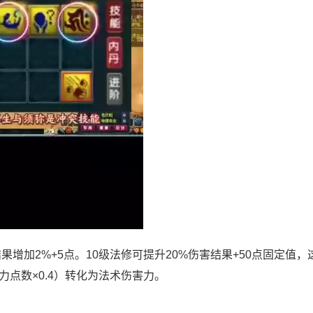
增加2%+5点。10级法修可提升20%伤害结果+50点固定值，
点数×0.4）转化为法术伤害力。