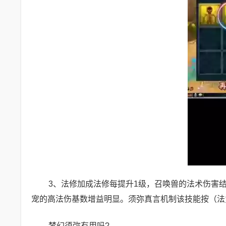
3、法修加成法修每提升1级，召唤兽的法术伤害结果
宠的高法伤基数增益明显。须弥真言机制该技能按（法力
梦幻须弥有用吗?