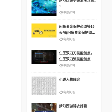
梦幻西游手游潜果龙宫_
1
电商问答
闲鱼资金保护必须等15
天吗(闲鱼资金保护如何
解除)
电商问答
仁王双刀刀技能加点，
仁王双刀流技能加点装
备推荐
电商问答
小说人物阵容
电商问答
梦幻西游锦衣好看