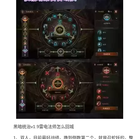
黑暗统治v1.9雷电法师怎么回城
1、双人，目前最好战绩，撸到倒数第二个，就是召蛇妖的，整