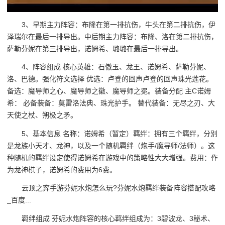
3、早期主力阵容：布隆在第一排抗伤，牛头在第二排抗伤，伊
泽瑞尔在最后一排导出。中后期主力阵容：布隆、洛在第二排抗伤，
萨勒芬妮在第三排导出，诺姆希、璐璐在最后一排导出。
4、阵容组成 核心英雄：石傲玉、龙王、诺姆希、萨勒芬妮、
洛、巴德。强化符文选择 优选：卢登的回声卢登的回声珠光莲花。
备选：魔导师之心、魔导师之徽、魔导师之冕。装备分配 主C诺姆
希： 必备装备：莫雷洛法典、珠光护手。 替代装备：无尽之刃、大
天使之杖、朔极之矛。
5、基本信息 名称：诺姆希（暂定）羁绊：拥有三个羁绊，分别
是龙族小天才、龙神，以及一个随机羁绊（炮手/魔导师/法师）。这
种随机的羁绊设定使得诺姆希在游戏中的策略性大大增强。费用：作
为龙神棋子，诺姆希的费用为6费。
云顶之弈手游芬妮水炮怎么玩?芬妮水炮羁绊装备阵容搭配攻略
_百度...
羁绊组成 芬妮水炮阵容的核心羁绊组成为：3碧波龙、3秘术、