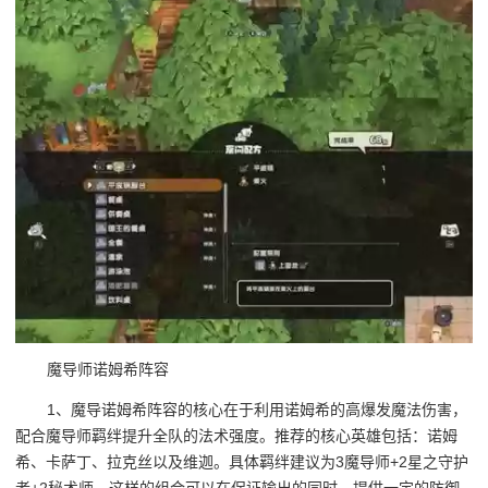
魔导师诺姆希阵容
1、魔导诺姆希阵容的核心在于利用诺姆希的高爆发魔法伤害，
配合魔导师羁绊提升全队的法术强度。推荐的核心英雄包括：诺姆
希、卡萨丁、拉克丝以及维迦。具体羁绊建议为3魔导师+2星之守护
者+2秘术师，这样的组合可以在保证输出的同时，提供一定的防御