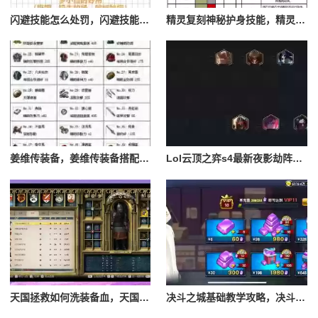
闪避技能怎么处罚，闪避技能怎么处罚队友
精灵复刻神秘护身技能，精灵复刻攻略
姜维传装备，姜维传装备搭配一览表最新
Lol云顶之弈s4最新夜影劫阵容搭配，云顶之奕夜影劫阵容
天国拯救如何洗装备血，天国拯救怎么洗衣服
决斗之城基础教学攻略，决斗之城教学攻略2111