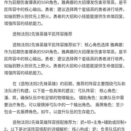
作为前期伤害爆表的SSR角色，雅典娜的大招爆发伤害非常高，是平
民阵容中的核心输出。勇者：建议选择两个星级高的勇者进行培养，
如抽到野火则优先上野火。勇者的大招和小技能能提供生命值回复，
增强阵容的续航能力。
造物法则2先锋英雄平民阵容推荐
造物法则2先锋英雄平民阵容推荐如下：核心角色选择 雅典娜：
作为前期伤害爆表的SSR角色，雅典娜的大招爆发伤害非常高，是平
民阵容中的核心输出。勇者：建议选择两个星级高的勇者进行培养，
如抽到野火则优先上野火。勇者的大招和小技能能提供生命值回复，
增强阵容的续航能力。
在《造物法则2先锋英雄》的前期，推荐的阵容主要围绕弓队和
法队进行构建，以下是一些具体的建议：弓队阵容： 核心角色：
潘、冥，确保队伍中有足够的物理输出。 辅助角色：如果队伍中需
要治疗角色，可以替换掉弓队中的一个输出角色。 盾牌角色：至少
包含一名盾牌角色，如牛，以提升队伍的生存能力。
造物法则2先锋英雄阵容搭配推荐为：奶+坦+主角+辅助或控制×
2。以下是对该阵容搭配的详细解析：核心构成：奶：负责队伍的生