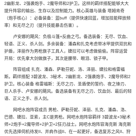
2幽影龙、2强袭炮手、2魔导师和2护卫。这样的羁绊搭配能够大大
提升阵容的输出、生存以及控制能力。核心英雄与装备 塔姆肯奇
（炮手核心）：必备装备：蓝buff（提供快速回蓝，增加技能释放频
率）和无尽之刃（提升技能暴击伤害）。
卢安娜的飓风：负极斗篷+反曲之弓。备选装备：无尽、饮血、
轻语、正义、杀人剑。多余装备：潘森和扎克考虑带冰甲提供双抗和
护盾，泽丽作为男枪旗子工具人，婕拉可以考虑做偷偷。阵容运营
开局：优先拿大剑做旗子，其次是腰带、眼泪、锁子甲。
阵容组成 扎克、潘森、萨勒芬妮、洛、泽丽、婕拉和格雷福
斯。羁绊搭配 3碧波龙、3秘术、2幽影龙、2强袭炮手、2魔导师和2
护卫。核心装备 格雷福斯：无尽之刃、圣盾使的誓约、夜之锋刃、
巨人杀手、卢安娜的飓风。备选装备有无尽之刃、饮血剑、最后的轻
语、正义之手、杀人剑。
网吧水炮阵容成员 男枪、萨勒芬妮、泽丽、扎克、潘森、洛、
巴德、婕拉、亚索，主C是男枪。网吧水炮阵容羁绊 3碧波龙+3秘术
师+2炮手+2魔导师+2护卫+2狂刃战士。网吧水炮阵容海克斯 海克斯
优先选择伺机待发II、并肩作战II、在一起更好，备选复苏之风II、狩