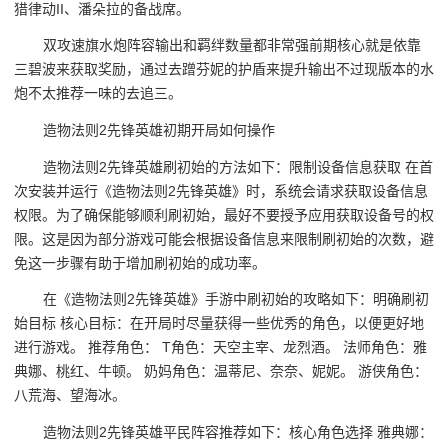
猎律动II、潘朵拉的备战席。
双攻速旗水炮阵容输出和羁绊数量都非常强前期核心就是依靠
三碧波来获取奖励，通过去蹭芬妮的护盾来提升输出不过现版本的水
炮不太推荐一味的去追三。
造物法则2先锋英雄初期开局如何操作
造物法则2先锋英雄刷初始的方法如下：限制设备信息获取 在首
次安装并运行《造物法则2先锋英雄》时，系统会请求获取设备信息
权限。为了确保能够顺利刷初始，最好不要授予应用获取设备号的权
限。这是因为部分游戏可能会根据设备信息来限制刷初始的次数，避
免这一步骤有助于增加刷初始的成功率。
在《造物法则2先锋英雄》手游中刷初始的攻略如下：明确刷初
始目标 核心目标：在开局时尽量获得一些优秀的角色，以便更好地
进行游戏。 推荐角色： T角色：天空主宰、龙烈酒。 法师角色：雅
典娜、桃红、牛顿。 奶妈角色：温蒂尼、奈奈、妮妮。 游侠角色：
八荒海、望海冰。
造物法则2先锋英雄平民阵容推荐如下：核心角色选择 雅典娜：