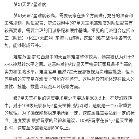
梦幻天罡7星难度
梦幻天罡7星难度较高，需要玩家在多个方面进行充分的准备和
策略规划。队伍配置：梦幻西游中的7星天罡地煞难度对队伍配置有
较高要求，需要合理的门派搭配和硬件基础。常见的门派组合包括五
庄（队长）+化生+无底洞+东海+九黎等，这些门派在战斗中各有优
势，能够形成互补。
难度范围 梦幻西游中的天罡星难度整体较高，通常被认为介于3
x-4x神器转水平之间。这意味着挑战7星天罡需要玩家具备相当高的
实力和策略水平。难度差异 虽然7星天罡都被视为高难度挑战，但不
同星级的天罡星在难度上可能存在差异。这种差异可能体现在敌人的
属性、技能、数量以及战斗环境等方面。
级7星天罡神封的速度要求至少需要达到800以上。在梦幻西游
中，对于109级玩家参与7星天罡神封战斗时，速度是一个非常重要
的属性。为了确保能够稳定地抢到一速，速度属性需要达到一定的标
准。速度要求 根据玩家的经验和建议，109级玩家在参与7星天罡神
封时，速度至少需要达到800以上。