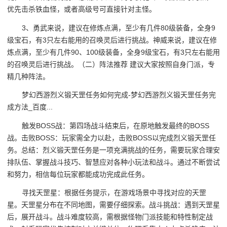
优先击杀铁血怪，或者高级号可直接针对主怪。
3、勇武来说，建议在修炼点满，至少有几件80级装备，全身9
级宝石，有3只左右能用的召唤灵后进行挑战。神威来说，建议在修
炼点满，至少有几件90、100级装备，全身9级宝石，有3只左右能用
的召唤灵后进行挑战。（二）阵法推荐 建议大家按照自身门派，专
精几种阵法。
梦幻西游烈义锻天罡任务如何完成-梦幻西游烈义锻天罡任务完
成方法_百度...
触发BOSS战：第四场战斗结束后，在原地触发最终的BOSS
战。击败BOSS：玩家需全力以赴，击败BOSS以完成烈义锻天罡任
务。总结：烈义锻天罡任务是一项充满挑战的任务，需要玩家合理安
排队伍、掌握战斗技巧、智慧应对各种小玩法和战斗。通过不断尝试
和努力，相信每位玩家都能成功完成此任务。
寻找天罡星：根据任务提示，在游戏场景中寻找对应的天罡
星。天罡星分布在不同地图，需要仔细探索。战斗挑战：遇到天罡星
后，展开战斗。战斗难度较高，需根据怪物门派技能和特性制定战