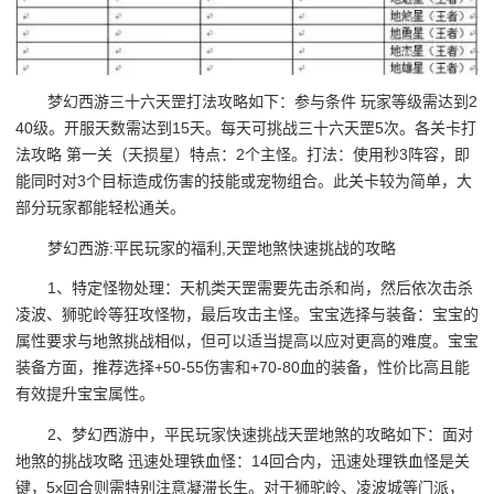
梦幻西游三十六天罡打法攻略如下：参与条件 玩家等级需达到2
40级。开服天数需达到15天。每天可挑战三十六天罡5次。各关卡打
法攻略 第一关（天损星）特点：2个主怪。打法：使用秒3阵容，即
能同时对3个目标造成伤害的技能或宠物组合。此关卡较为简单，大
部分玩家都能轻松通关。
梦幻西游:平民玩家的福利,天罡地煞快速挑战的攻略
1、特定怪物处理：天机类天罡需要先击杀和尚，然后依次击杀
凌波、狮驼岭等狂攻怪物，最后攻击主怪。宝宝选择与装备：宝宝的
属性要求与地煞挑战相似，但可以适当提高以应对更高的难度。宝宝
装备方面，推荐选择+50-55伤害和+70-80血的装备，性价比高且能
有效提升宝宝属性。
2、梦幻西游中，平民玩家快速挑战天罡地煞的攻略如下：面对
地煞的挑战攻略 迅速处理铁血怪：14回合内，迅速处理铁血怪是关
键，5x回合则需特别注意凝滞长生。对于狮驼岭、凌波城等门派，