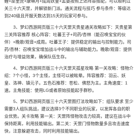
鲤+巫奎虎+康琳月+成周妖皇+孟婆按照上述阵容搭配，可以顺利过
关三十六天罡，并解锁新门派。通关流程与技巧 参与条件：等级达
到240级且开服天数达到15天的玩家可参与。
3、梦幻西游网页版三十六天罡天贵星通关攻略如下：天贵星第
三关阵容推荐 核心阵容：吐蕃王子+司药/杏林（能召唤宝宝的伙
伴）+晚歌/观音+成周。吐蕃王子：提供稳定的输出与控制能力。司
药/杏林：召唤宝宝增加战斗中的输出与辅助能力。晚歌/观音：提供
治疗与增益效果，确保队伍生存。
4、梦幻西游网页版三十六天罡天孤星攻略 第一关攻略：怪物介
绍：7个小怪，3个主怪，主怪可以被眩晕。阵容推荐：羽云、妖
皇、洛神、镇元子。五色石推荐：苍松、佛怒为主。主角速度：1
速。主角技能：使用LG或者原始技能起手群秒。
5、梦幻西游网页版三十六天罡图打法攻略如下：组队要求 至少
需要3人组队挑战，建议选择3个不同职业的玩家，以发挥各自的职
业优势。关卡攻略 第一关：天罡阵怪物攻击力较高，建议在战斗中
保持距离，利用技能输出。第二关：天罡门怪物数量多且攻击速度
快，注意躲避攻击，同时利用技能输出。