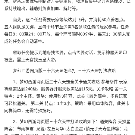
术。封系玩家优先控制对方关键单位，物理系集中火力点杀脆皮，法
系持续输出，辅助则负责加血、解封等。
首先，这个任务需要玩家等级达到飞升，并消耗50点善恶点。
五人组队是关键，且每个环节至少需3名领取任务的玩家参与。任务
每日8：00至24：00开放，每个环节限时60分钟，每天1：00前未完
成的任务会自动清空。
领取任务提示到地府找孟婆，点击孟婆对话，提示神器天罡印
被盗，需上天宫找玉皇大帝。
梦幻西游网页版三十六天罡怎么打-三十六天罡打法攻略
1、梦幻西游网页版三十六天罡全关卡通关攻略 参与条件 玩家
等级需达到240级。服务器开服天数需达到15天。关卡攻略 第一关
特点：2个主怪。策略：使用秒3阵容，此关卡较为简单，多数玩家
可轻松通关。 第二关 特点：1主3小。策略：采用单体阵容，此关卡
同样简单，无需特殊技巧。
2、梦幻西游网页版三十六天罡打法攻略如下：通关阵容 天损星
阵容：布雨神君+龙鲤+左丘河华+太白金星+镇元子天寿星阵容：龙