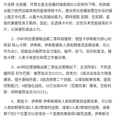
片选择 光恶魔：尽管五星光恶魔的强度相比以前有所下降，但其输
出能力依然远超其他同星级怪物卡片。建议将光恶魔放置在队伍的最
上面正中位置，以最大化其输出能力。羁绊搭配 前期：在前期，星
级的重要性高于羁绊。因此，在选择卡片时，应优先考虑星级高的卡
片，以快速形成战斗力。
2、DNF阿拉德谋略战第二季阵容推荐：使徒卡伊希斯为核心的
阵容 核心卡牌：伊希斯。伊希斯拥有人类和野兽双连携效果，可以
作为主C，技能加点推荐攻击力强化、破坏、纷飞、羽灾和复活。辅
助卡牌：人类卡埃思拉和雪之华曼达琳。
3、dnf阿拉德谋略战第二季加点策略如下：主流阵容1：不死恶
魔阵容 尼尔巴斯：推荐加点为22211。具体为：1层点出攻击力增强
爆发，提升基础伤害；3层选择第二个技能，以增加眩晕效果，提高
控制能力；4层强化战吼，以打出高AOE（范围伤害）爆发。范哲利
斯：同样推荐加点为22211。
4、使徒卡：伊希斯 伊希斯拥有人类和野兽双连携效果，可以和
人类和野兽形成2人类2野兽的连携，或者3人类3野兽的连携，或者
剩下的2个位置可以安排另一个连携效果获得3属性连携。伊希斯可