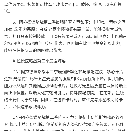
以作为主C。技能加点推荐：攻击力强化、破坏、纷飞、羽灾和复
活。
5、阿拉德谋略战第二季最强阵容推荐如下：主坦克：吞噬之厄
加勒 或 重力恶魔：白斯 这两个怪物拥有高血量，能够吸收大量伤
害，并且具备控制技能，可以有效限制敌方行动。副坦克：卡巴莉古
尔特 副坦可以帮助主坦分担伤害，同时拥有比主坦稍高的攻击力，
能够在保护队友的同时输出伤害。
阿拉德谋略战第二季最强阵容
DNF阿拉德谋略战第二季最强阵容选择与搭配建议：核心卡片
选择 光恶魔：尽管五星光恶魔的强度相比以前有所下降，但其输出
能力依然远超其他同星级怪物卡片。建议将光恶魔放置在队伍的最上
面正中位置，以最大化其输出能力。羁绊搭配 前期：在前期，星级
的重要性高于羁绊。因此，在选择卡片时，应优先考虑星级高的卡
片，以快速形成战斗力。
DNF阿拉德谋略战第二季阵容推荐：使徒卡伊希斯为核心的阵
容 核心卡牌：伊希斯。伊希斯拥有人类和野兽双连携效果，可以作