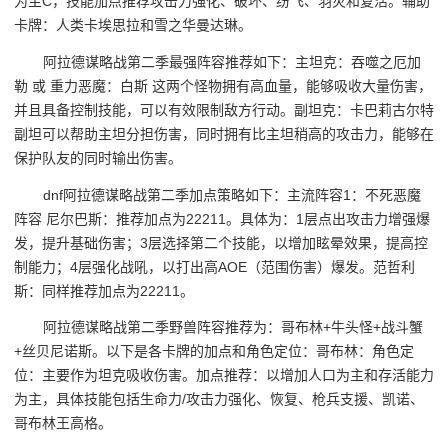
为主C，技能加点推荐攻击力强化、破坏、纷飞、羽灾和复活。辅助
卡牌：人类卡埃思拉和雪之华曼达琳。
阿拉德谋略战第二季最强阵容推荐如下：主坦克：吞噬之厄加
勒 或 重力恶魔：白斯 这两个怪物拥有高血量，能够吸收大量伤害，
并且具备控制技能，可以有效限制敌方行动。副坦克：卡巴莉古尔特
副坦可以帮助主坦分担伤害，同时拥有比主坦稍高的攻击力，能够在
保护队友的同时输出伤害。
dnf阿拉德谋略战第二季加点策略如下：主流阵容1：不死恶魔
阵容 尼尔巴斯：推荐加点为22211。具体为：1层点出攻击力增强爆
发，提升基础伤害；3层选择第二个技能，以增加眩晕效果，提高控
制能力；4层强化战吼，以打出高AOE（范围伤害）爆发。范哲利
斯：同样推荐加点为22211。
阿拉德谋略战第二季野兽阵容推荐为：哥布林+牛头怪+战斗蟹
+丝贝尼诺斯。以下是各卡牌的加点和角色定位：哥布林：角色定
位：主要作为坦克吸收伤害。加点推荐：以增加人口为主和存活能力
为主，具体技能包括生命力/攻击力强化、恢复、枪兵支援、凯诺、
哥布林王高格。