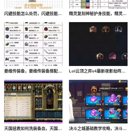
闪避技能怎么处罚，闪避技能怎么处罚队友
精灵复刻神秘护身技能，精灵复刻攻略
姜维传装备，姜维传装备搭配一览表最新
Lol云顶之弈s4最新夜影劫阵容搭配，云顶之奕夜影劫阵容
天国拯救如何洗装备血，天国拯救怎么洗衣服
决斗之城基础教学攻略，决斗之城教学攻略2111