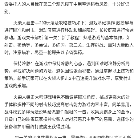
索委托人的人目标在第二个观光缆车中用望远镜看风景，十分好识
别。
火柴人狙击手2的玩法及攻略技巧如下：游戏基础操作 触摸屏幕
进行瞄准和射击。滑动屏幕进行移动和翻越障碍。长按屏幕进行快速
移动。游戏关卡解析 第一关：新手教程：熟悉游戏的基本操作，如
射击、移动等，多尝试，多练习。第二关：生存挑战：面对大量敌人
时，注意瞄准，尽量一枪爆头以节省弹药。
保持冷静：在游戏中保持冷静的心态，遇到困难时冷静分析局
势，寻找解决问题的方法，避免因慌张而犯错。通过掌握以上技巧和
策略，新手玩家可以在火柴人狙击2中迅速提升游戏水平，享受射击
游戏的乐趣。
火柴人狙击大师游戏特色不断调整瞄准角度，挑战更强大的对
手体验多种不同的射击技巧提高射击能力游戏内容丰富，简单易用，
战斗模式多样玩法说明给恶霸们狠狠的一击，收集恶霸身上的金币，
升级自己的装备玩家操控火柴人对战邪恶君主手下的恶霸，选择你的
装备和护甲最终打败魔王获得胜利。
-每一关的子弹数量都不一样，需要你运用周围的物品来消灭所