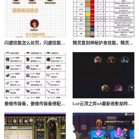
闪避技能怎么处罚，闪避技能怎么处罚队友
精灵复刻神秘护身技能，精灵复刻攻略
姜维传装备，姜维传装备搭配一览表最新
Lol云顶之弈s4最新夜影劫阵容搭配，云顶之奕夜影劫阵容