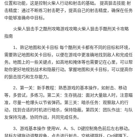
位置和功能，这是控制火柴人行动和射击的基础。 提高狙击技能 射
击精度：通过不断练习射击靶子，提高自己的射击精度，确保在任务
中能够准确命中目标。
火柴人狙击手之酷刑攻略游戏攻略火柴人狙击手酷刑关卡攻略
指南
1、熟记地图和关卡目标 每个酷刑关卡都有不同的目标和环境，
需要熟记地图和关卡目标，以便在游戏中更准确地找到敌人和完成任
务。地图上的一些关键点，如高地和掩体等也需要记在心里，可以帮
助你更好地规划战术和隐蔽行动。掌握地图和关卡目标，可以提高你
的狙击技巧和生存能力。
2、第一关：新手教程：熟悉游戏的基本操作，如射击、移动
等，多尝试，多练习。第二关：生存挑战：面对大量敌人时，注意瞄
准，尽量一枪爆头以节省弹药。第三关：暗杀任务：观察敌人的行
动，找到合适的时机进行暗杀，保持隐蔽。第四关：团队作战：与队
友保持沟通，协同作战，共同完成任务。
3、游戏基本操作 使用W、A、S、D键控制角色前后左右移动。
鼠标左键拖动调整视角，点击进行射击。空格键跳跃，Ctrl键蹲下。