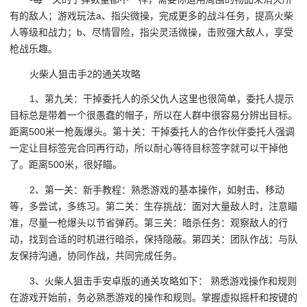
有的敌人；游戏玩法a、指尖微操，完成更多的战斗任务，提高火柴
人等级和战力；b、尽情冒险，指尖灵活微操，击败强大敌人，享受
枪战乐趣。
火柴人狙击手2的通关攻略
1、第九关：干掉委托人的杀父仇人这里也很简单，委托人提示
目标总是带着一个很愚蠢的帽子，所以在人群中很容易分辨出目标。
距离500米一枪轰爆头。第十关：干掉委托人的合作伙伴委托人强调
一定让目标签完合同再行动，所以耐心等待目标签字就可以干掉他
了。距离500米，很好瞄。
2、第一关：新手教程：熟悉游戏的基本操作，如射击、移动
等，多尝试，多练习。第二关：生存挑战：面对大量敌人时，注意瞄
准，尽量一枪爆头以节省弹药。第三关：暗杀任务：观察敌人的行
动，找到合适的时机进行暗杀，保持隐蔽。第四关：团队作战：与队
友保持沟通，协同作战，共同完成任务。
3、火柴人狙击手安卓版的通关攻略如下： 熟悉游戏操作和规则
在游戏开始前，务必熟悉游戏的操作和规则。掌握虚拟摇杆和按键的