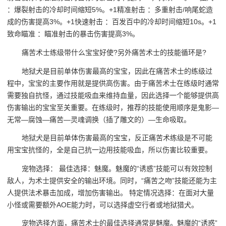
：爆裂射击的冷却时间缩短5%。+1精准射击 ：多重射击/响尾蛇造
成的伤害提高3%。+1快速射击 ：百发百中的冷却时间缩短10s。+1
致命瞄准 ：瞄准射击的暴击伤害提高3%。
痛苦术士练级带什么宝宝好使?另外痛苦术士的技能循环是?
地狱犬是目前单体伤害最高的宝宝，因此在痛苦术士的练级过
程中，宝宝的主要作用就是提供高伤害。由于痛苦术士在练级时通常
需要独自抗怪，通过技能吸血来维持血量，因此选择一个能够提供高
伤害输出的宝宝至关重要。在练级时，推荐的技能使用顺序是鬼影—
无常—腐蚀—痛苦—灵魂调换（插了雕文的）—生命吸取。
地狱犬是目前单体伤害最高的宝宝，反正痛苦术练级是不可能
用宝宝抗怪的，全是自己抗一边用技能吸血，所以伤害比较重要。
宠物选择： 最佳选择：魅魔。魅魔的“诱惑”技能可以有效控制
敌人，为术士提供安全的输出环境。同时，“痛苦之吻”技能还能为主
人提供法术暴击加成，增加伤害输出。 特定情况选择：在面对大量
小怪或需要额外AOE能力时，可以选择虚空行者或地狱猎犬。
宠物选择方面，痛苦术士的最佳选择通常是魅魔。魅魔的“诱惑”