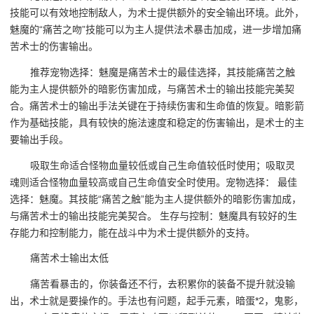
技能可以有效地控制敌人，为术士提供额外的安全输出环境。此外，
魅魔的“痛苦之吻”技能可以为主人提供法术暴击加成，进一步增加痛
苦术士的伤害输出。
推荐宠物选择：魅魔是痛苦术士的最佳选择，其技能痛苦之触
能为主人提供额外的暗影伤害加成，与痛苦术士的输出技能完美契
合。痛苦术士的输出手法关键在于持续伤害和生命值的恢复。暗影箭
作为基础技能，具有较快的施法速度和稳定的伤害输出，是术士的主
要输出手段。
吸取生命适合怪物血量较低或自己生命值较低时使用；吸取灵
魂则适合怪物血量较高或自己生命值安全时使用。宠物选择： 最佳
选择：魅魔。其技能“痛苦之触”能为主人提供额外的暗影伤害加成，
与痛苦术士的输出技能完美契合。 生存与控制：魅魔具有较好的生
存能力和控制能力，能在战斗中为术士提供额外的支持。
痛苦术士输出太低
痛苦看暴击的，你装备还不行，去积累你的装备不提升就没输
出，术士就是要操作的。手法也有问题，起手元素，暗蛋*2，鬼影，