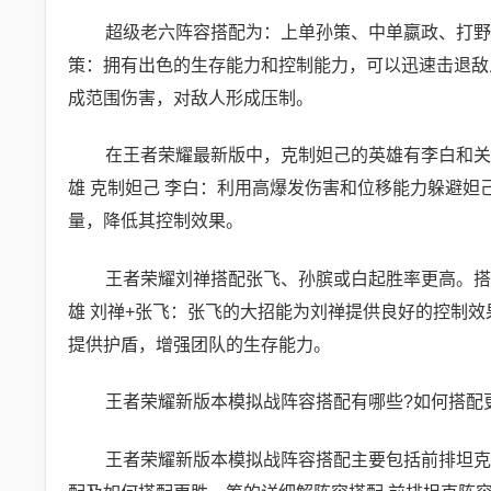
超级老六阵容搭配为：上单孙策、中单嬴政、打野
策：拥有出色的生存能力和控制能力，可以迅速击退敌
成范围伤害，对敌人形成压制。
在王者荣耀最新版中，克制妲己的英雄有李白和关
雄 克制妲己 李白：利用高爆发伤害和位移能力躲避
量，降低其控制效果。
王者荣耀刘禅搭配张飞、孙膑或白起胜率更高。搭
雄 刘禅+张飞：张飞的大招能为刘禅提供良好的控制
提供护盾，增强团队的生存能力。
王者荣耀新版本模拟战阵容搭配有哪些?如何搭配
王者荣耀新版本模拟战阵容搭配主要包括前排坦克