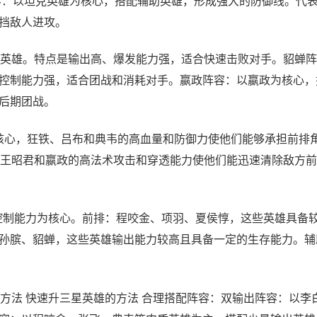
容：以坦克英雄为核心，搭配辅助英雄，形成强大的防御线。代
挡敌人进攻。
英雄。特点是输出高、爆发能力强，适合快速击败对手。貂蝉阵
控制能力强，适合团战和消耗对手。嬴政阵容：以嬴政为核心，
后期团战。
为核心，狂铁、吕布和典韦的高血量和防御力使他们能够承担前排
、王昭君和嬴政的高法术攻击和穿透能力使他们能迅速清除敌方
控制能力为核心。前排：程咬金、项羽、夏侯惇，这些英雄具备
孙膑、貂蝉，这些英雄输出能力较高且具备一定的生存能力。辅
方法 快速升三星英雄的方法 合理搭配阵容：双输出阵容：以李