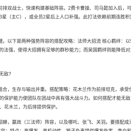
前排双战士，快速构建基础阵容。2费卡曹操、司马懿加入后，
3星（主C），或全员2星后上人口补强。此打法依赖前期连胜积
键。以下是两种强势阵容的搭配攻略：法师大招流 核心羁绊：以
师的法强，使得大招拥有足够的群秒能力；而吴国羁绊则能降低对
无敌?
组合，生存与输出并重。搭配策略：花木兰作为前排坦克，承受
的保护能力使团队在团战中具有强大战斗力。如何搭配才能无敌
、花木兰，为后排提供保护。
貂蝉，嬴政（三法师）阵容，以及哪吒、张飞、关羽。要搭配成
阵容：特点：高爆发、高机动性。猴子负责提供爆发伤害，李白