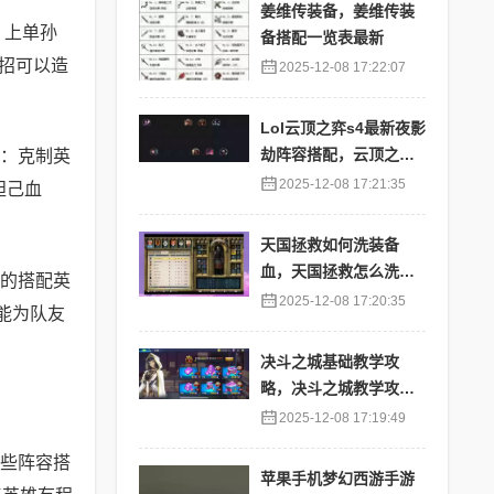
姜维传装备，姜维传装
 上单孙
备搭配一览表最新
招可以造
2025-12-08 17:22:07
Lol云顶之弈s4最新夜影
劫阵容搭配，云顶之奕
：克制英
夜影劫阵容
2025-12-08 17:21:35
妲己血
天国拯救如何洗装备
血，天国拯救怎么洗衣
的搭配英
服
2025-12-08 17:20:35
能为队友
决斗之城基础教学攻
略，决斗之城教学攻略2
111
2025-12-08 17:19:49
些阵容搭
苹果手机梦幻西游手游