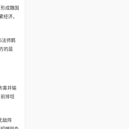
可形成魏国
累经济，
5法师羁
方的蓝
伤害并输
 前排坦
无敌阵
和貂蝉则负