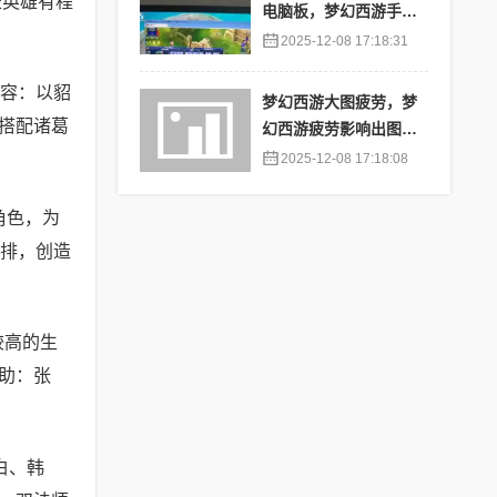
表英雄有程
电脑板，梦幻西游手游
苹果端怎么在电脑上登
2025-12-08 17:18:31
陆
容：以貂
梦幻西游大图疲劳，梦
搭配诸葛
幻西游疲劳影响出图率
吗
2025-12-08 17:18:08
角色，为
前排，创造
较高的生
助：张
白、韩