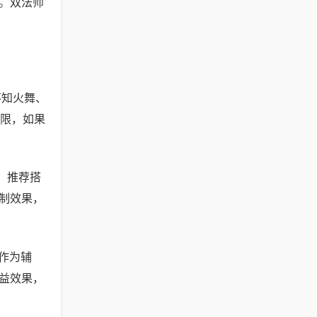
。双法师
不知火舞、
有限，如果
。推荐搭
制效果，
作为辅
益效果，