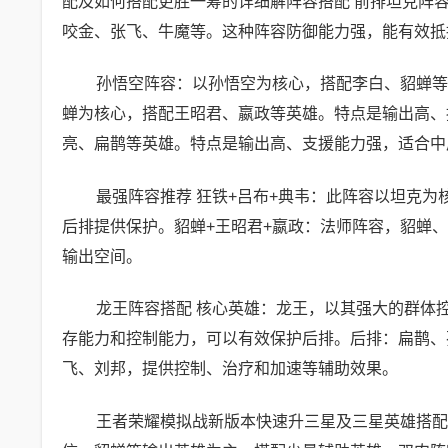
配及如何搭配更胜一筹的详细解阵容搭配 前排坦克阵
咬金、张飞、牛魔等。这种阵容防御能力强，能有效抵
孙悟空阵容：以孙悟空为核心，搭配李白、貂蝉等
蝉为核心，搭配王昭君、嬴政等英雄。特点是输出高、
亮、扁鹊等英雄。特点是输出高、支援能力强，适合中
最强阵容推荐 狂铁+吕布+典韦：此阵容以坦克
后排提供保护。貂蝉+王昭君+嬴政：法师阵容，貂蝉
输出空间。
龙王阵容搭配 核心英雄：龙王，以其强大的群体
存能力和控制能力，可以有效保护后排。后排：扁鹊、
飞、刘邦，提供控制、治疗和加速等辅助效果。
王者荣耀模拟战新版本快速升三星及三星英雄搭配