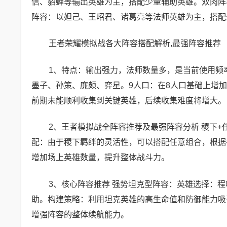
信、貂蝉等输出英雄为主，搭配少量辅助英雄。双肉阵
阵容：以妲己、王昭君、诸葛亮等法师英雄为主，搭配
王者荣耀模拟战各大阵容搭配解析,最强阵容推荐
1、特点：输出强力，法师数量多，是当前使用频
墨子、孙策、廉颇、弈星。9人口：在8人口基础上增
前期未能顺利收集到关键英雄，后续收集难度将增大。
2、王者模拟战全阵容推荐及最强阵容分析 稷下+
配：由于稷下羁绊的灵活性，可以搭配任意组合，根据
增加场上英雄数量，提升整体战斗力。
3、核心阵容推荐 强势坦克型阵容：英雄选择：
助。构建策略：利用坦克英雄的高生命值和防御能力吸
增强阵容的整体续航能力。