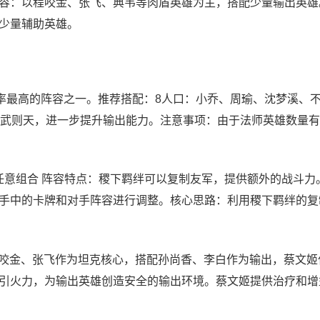
容：以程咬金、张飞、典韦等肉盾英雄为主，搭配少量输出英雄
少量辅助英雄。
率最高的阵容之一。推荐搭配：8人口：小乔、周瑜、沈梦溪、
加武则天，进一步提升输出能力。注意事项：由于法师英雄数量
任意组合 阵容特点：稷下羁绊可以复制友军，提供额外的战斗力
手中的卡牌和对手阵容进行调整。核心思路：利用稷下羁绊的复
程咬金、张飞作为坦克核心，搭配孙尚香、李白作为输出，蔡文姬
引火力，为输出英雄创造安全的输出环境。蔡文姬提供治疗和增