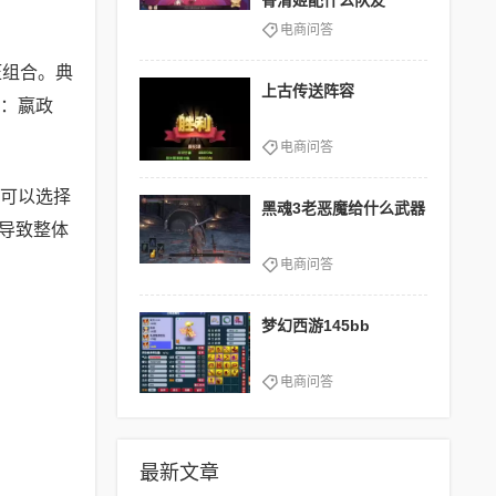
骨清姬配什么队友
电商问答
压组合。典
上古传送阵容
容：嬴政
电商问答
可以选择
黑魂3老恶魔给什么武器
导致整体
电商问答
梦幻西游145bb
电商问答
最新文章