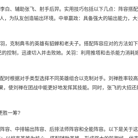
李白、辅助张飞、射手后羿。实用技巧包括以下几点：阵容搭配
人，为队友创造输出环境。中单嬴政：具备强大的输出能力，大
羽，克制典韦的英雄有貂蝉和老夫子。搭配阵容应对的方法如下
妲己的控制，迅速切入并击败她。关羽：利用推塔和击杀能力消耗
配时根据对手类型选择不同英雄组合以克制对手。刘禅胜率较高
效果，使刘禅在团战中能更好地发挥其技能。同时，张飞的大招还
更胜一筹?
阵容、中排输出阵容、后排法师阵容和全能阵容。以下是关于这