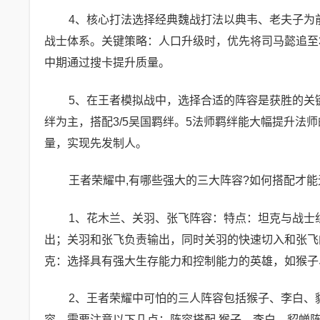
4、核心打法选择经典魏战打法以典韦、老夫子为
战士体系。关键策略：人口升级时，优先将司马懿追至
中期通过搜卡提升质量。
5、在王者模拟战中，选择合适的阵容是获胜的关
绊为主，搭配3/5吴国羁绊。5法师羁绊能大幅提升法
量，实现先发制人。
王者荣耀中,有哪些强大的三大阵容?如何搭配才能
1、花木兰、关羽、张飞阵容：特点：坦克与战士
出；关羽和张飞负责输出，同时关羽的快速切入和张飞
克：选择具有强大生存能力和控制能力的英雄，如猴子
2、王者荣耀中可怕的三人阵容包括猴子、李白、
容，需要注意以下几点：阵容搭配 猴子、李白、貂蝉