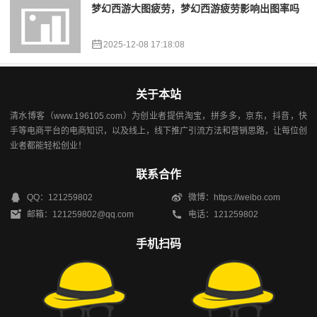
梦幻西游大图疲劳，梦幻西游疲劳影响出图率吗
2025-12-08 17:18:08
关于本站
清水博客（www.196105.com）为创业者提供淘宝，拼多多，京东，抖音，快
手等电商平台的电商知识，以及线上，线下推广引流方法和营销思路，让每位创
业者都能轻松创业！
联系合作
QQ：121259802
微博：https://weibo.com
邮箱：121259802@qq.com
电话：121259802
手机扫码