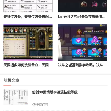
姜维传装备，姜维传装备搭配一览表最新
Lol云顶之弈s4最新夜影劫阵容搭配，云顶之奕夜影劫阵容
天国拯救如何洗装备血，天国拯救怎么洗衣服
决斗之城基础教学攻略，决斗之城教学攻略2111
随机文章
仙剑98柔情版李逍遥技能等级
电商问答