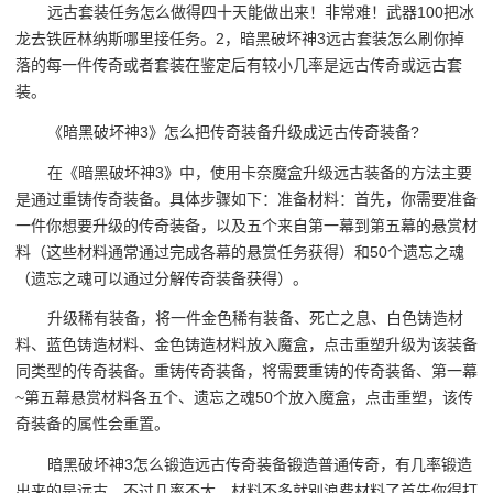
远古套装任务怎么做得四十天能做出来！非常难！武器100把冰
龙去铁匠林纳斯哪里接任务。2，暗黑破坏神3远古套装怎么刷你掉
落的每一件传奇或者套装在鉴定后有较小几率是远古传奇或远古套
装。
《暗黑破坏神3》怎么把传奇装备升级成远古传奇装备?
在《暗黑破坏神3》中，使用卡奈魔盒升级远古装备的方法主要
是通过重铸传奇装备。具体步骤如下：准备材料：首先，你需要准备
一件你想要升级的传奇装备，以及五个来自第一幕到第五幕的悬赏材
料（这些材料通常通过完成各幕的悬赏任务获得）和50个遗忘之魂
（遗忘之魂可以通过分解传奇装备获得）。
升级稀有装备，将一件金色稀有装备、死亡之息、白色铸造材
料、蓝色铸造材料、金色铸造材料放入魔盒，点击重塑升级为该装备
同类型的传奇装备。重铸传奇装备，将需要重铸的传奇装备、第一幕
~第五幕悬赏材料各五个、遗忘之魂50个放入魔盒，点击重塑，该传
奇装备的属性会重置。
暗黑破坏神3怎么锻造远古传奇装备锻造普通传奇，有几率锻造
出来的是远古，不过几率不大，材料不多就别浪费材料了首先你得打