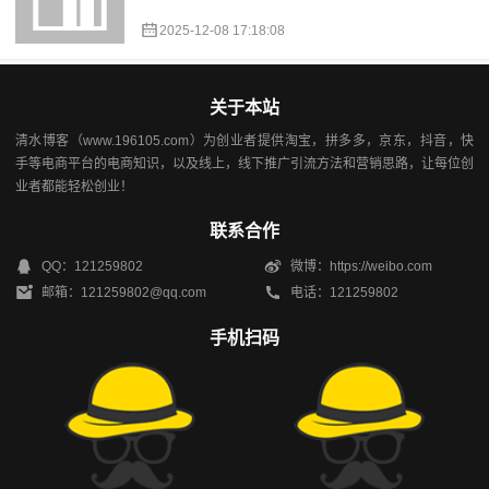
2025-12-08 17:18:08
关于本站
清水博客（www.196105.com）为创业者提供淘宝，拼多多，京东，抖音，快
手等电商平台的电商知识，以及线上，线下推广引流方法和营销思路，让每位创
业者都能轻松创业！
联系合作
QQ：121259802
微博：https://weibo.com
邮箱：121259802@qq.com
电话：121259802
手机扫码