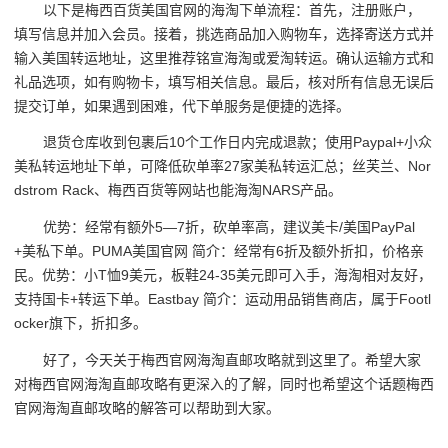
以下是梅西百货美国官网的海淘下单流程：首先，注册账户，
填写信息并加入会员。接着，挑选商品加入购物车，选择寄送方式并
输入美国转运地址，这里推荐铭宣海淘或爱淘转运。确认运输方式和
礼品选项，如有购物卡，填写相关信息。最后，核对所有信息无误后
提交订单，如果遇到困难，代下单服务是便捷的选择。
退货仓库收到包裹后10个工作日内完成退款；使用Paypal+小众
美私转运地址下单，可降低砍单率27家美私转运汇总；丝芙兰、Nor
dstrom Rack、梅西百货等网站也能海淘NARS产品。
优势：经常有额外5—7折，砍单率高，建议美卡/美国PayPal
+美私下单。PUMA美国官网 简介：经常有6折及额外折扣，价格亲
民。优势：小T恤9美元，板鞋24-35美元即可入手，海淘相对友好，
支持国卡+转运下单。Eastbay 简介：运动用品销售商店，属于Footl
ocker旗下，折扣多。
好了，今天关于梅西官网海淘直邮攻略就到这里了。希望大家
对梅西官网海淘直邮攻略有更深入的了解，同时也希望这个话题梅西
官网海淘直邮攻略的解答可以帮助到大家。