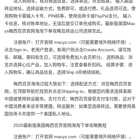
进入购物车，核对商品信息，选择寄送，点击结算。 输入美国
转运地址，选择运输方式，免费即可，或选付费。礼品选项可选，使
用购物卡需输入卡号、PIN码等，使用信用卡或PayPal支付。 输入
卡信息，核对账单地址，无误后提交订单完成购买。最新版美国Mac
ys梅西百货官网海淘下单攻略及转运公司选择至此。
注册账户：打开官网 macys.com（可能需要境外网络环境），
点击Sign in，老用户登录，新用户则点击Create Account，填写姓
名、邮箱、密码和生日，可选择免费加入会员积分。 选购商品：浏
览并选择心仪产品，加入购物车，注意查看折扣码。 结算步骤：进
入购物车，确认商品信息，选择Ship it并继续结账。
梅西百货海淘过程大致如下：选择配送方式：浏览梅西百货官
网，在顶部导航栏找到并点击Shipping to，根据您的需求选择直邮
中国或使用转运服务。支付方式：梅西百货接受支付宝付款，这对于
中国消费者来说非常便捷。转运服务：如果您选择转运，需要使用美
国信用卡并提供一个美国私人地址。
2020最新版美国梅西百货官网海淘下单攻略教程
注册账户：打开官网 macys.com（可能需要境外网络环境），