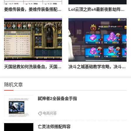
姜维传装备，姜维传装备搭配一览表最新
Lol云顶之弈s4最新夜影劫阵容搭配，云顶之奕夜影劫阵容
天国拯救如何洗装备血，天国拯救怎么洗衣服
决斗之城基础教学攻略，决斗之城教学攻略2111
随机文章
弑神者2全装备金手指
电商问答
亡灵法师搭配阵容