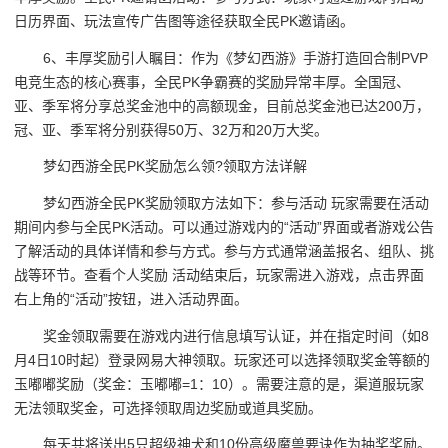
日历界面、玩法宣传广告图等途径获取全民PK邀请函。
6、丰厚奖励引人瞩目：作为《梦幻西游》手游打造回合制PVP
电竞生态的核心赛事，全民PK争霸赛的奖励异常丰厚。全国冠、
亚、季军将分享总奖金池中的高额现金，目前总奖金池已达200万，
冠、亚、季军将分别获得50万、32万和20万大奖。
梦幻西游全民PK奖励怎么领?领取方法详解
梦幻西游全民PK奖励领取方法如下：参与活动 玩家需要在活动
期间内参与全民PK活动。可以通过游戏内的“活动”界面或者游戏公告
了解活动的具体详情和参与方式。参与方式通常涵盖报名、组队、挑
战等环节。查看个人奖励 活动结束后，玩家需进入游戏，点击界面
右上角的“活动”按钮，进入活动界面。
奖金领取需要在游戏内进行信息填写认证，并在指定时间（如8
月4日10时起）登录网易大神领取。玩家还可以选择领取奖金等额的
玉嘟嘟奖励（奖金：玉嘟嘟=1：10）。需要注意的是，渠道服玩家
无法领取奖金，可选择领取周边奖励或道具奖励。
每天共将送出5只超级神犬和10份高级魔兽要诀作为抽奖奖励。