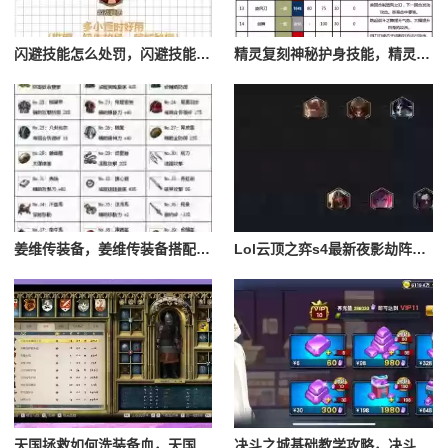
闪避技能怎么处罚，闪避技能怎么处罚队友
精灵复刻神秘护身技能，精灵复刻攻略
姜维传装备，姜维传装备搭配一览表最新
Lol云顶之弈s4最新夜影劫阵容搭配，云顶之奕夜影劫阵容
天国拯救如何洗装备血，天国拯救怎么洗衣服
决斗之城基础教学攻略，决斗之城教学攻略2111