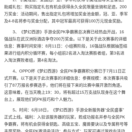
助威礼包：购买指定礼包有机会获得永久全民限量坐骑和足迹。200
万奖金：活动期间，售出指定礼包将增加奖金池金额，冠、亚、季军
及4-8名将参与奖金分配，其中冠军最高可获得100万元现金奖励。
3、《梦幻西游》手游全民PK争霸赛总决赛已经热血开战，16
强战队在武汉洲际酒店争夺200万奖金。以下是关于此次赛事的详细
信息：赛事时间安排：8月11日：小组赛阶段，16强战队根据抽签结
果进行组内积分循环赛，每小组前2名进入淘汰赛胜者组，第3名进
入淘汰赛败者组，第4名淘汰。
4、OPPO杯《梦幻西游》全民PK争霸赛积分赛已于7月11日正
式开赛。以下是关于此次赛事的详细信息：参赛规模：本次赛事共吸
引了87万报名参赛选手，他们将在接下来的比赛中展开激烈角逐。
这意味着，在当天晚上19：30，将有超过15万支战队现身在这个舞
台上，展现他们的PK技巧和个人魅力。
5、时间：6月18日，《梦幻西游》手游全新服务器“全民盛事”
正式上线。福利：入驻该服务器的玩家，若成功报名并参与全民PK
争霸赛，将有机会获得金钥匙、高级五宝、魔兽要诀以及专属称号等
丰厚奖励。全民PK邀请函活动：参与方式：玩家可通过游戏内活动