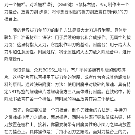
到一个栅栏。对着栅栏潜行（Shift键）+鼠标右键，即可制作出一个
刀挂台。放置刀剑 步骤：将你想要附魔的拔刀剑放置在制作好的刀
挂台上。
我的世界拔刀剑印刀的制作方法是将大太刀进行附魔。具体步
骤如下：准备材料：铁砧：用于后续的命名和合成操作。无属性的拔
刀剑：这里特指大太刀，它是制作印刀的基础。附魔台：用于给大太
刀附加任意属性。附魔过程：将无属性的大太刀放入附魔台中，进行
附魔操作。
获取途径：杀死BOSS生物时，有几率掉落拥有附魔的耀魂碎
片。这些碎片可以直接用于拔刀剑的附魔，或者作为合成其他耀魂材
料的原料。通过铁砧附魔：方法：使用附魔书对破碎的耀魂、具有特
定NBT标签的耀魂碎片或耀魂偏方三八面体进行附魔。在铁砧中，将
附魔书放置在第一个槽位，待附魔的物品放置在第二个槽位。
首先，你需要准备一个刀挂台。制作刀挂台的方法是：手持刀
之耀魂或小团刀之耀魂，面对栅栏，同时按住潜行键和鼠标右键，将
刀放置在栅栏上。接着，你需要将带有附魔属性的小团刀之耀魂放置
在刀挂台上。具体操作是：手持小团刀之耀魂，面对刀挂台上的刀，