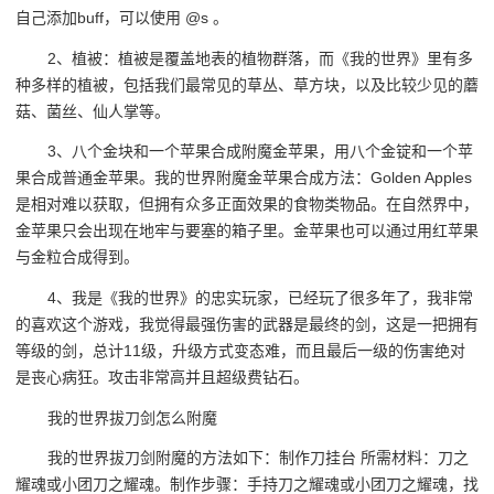
自己添加buff，可以使用 @s 。
2、植被：植被是覆盖地表的植物群落，而《我的世界》里有多
种多样的植被，包括我们最常见的草丛、草方块，以及比较少见的蘑
菇、菌丝、仙人掌等。
3、八个金块和一个苹果合成附魔金苹果，用八个金锭和一个苹
果合成普通金苹果。我的世界附魔金苹果合成方法：Golden Apples
是相对难以获取，但拥有众多正面效果的食物类物品。在自然界中，
金苹果只会出现在地牢与要塞的箱子里。金苹果也可以通过用红苹果
与金粒合成得到。
4、我是《我的世界》的忠实玩家，已经玩了很多年了，我非常
的喜欢这个游戏，我觉得最强伤害的武器是最终的剑，这是一把拥有
等级的剑，总计11级，升级方式变态难，而且最后一级的伤害绝对
是丧心病狂。攻击非常高并且超级费钻石。
我的世界拔刀剑怎么附魔
我的世界拔刀剑附魔的方法如下：制作刀挂台 所需材料：刀之
耀魂或小团刀之耀魂。制作步骤：手持刀之耀魂或小团刀之耀魂，找