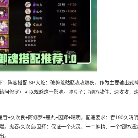
下：阵容搭配 SP大蛇：破势荒骷髅攻攻爆伤，作为主要输出式
给阿修罗）可以规避这一影响。弥豆子：招财/散件，速攻攻，速
吞+久次良+阿修罗+麓丸+因辉+晴明。配速要求：吞190久晴明
。鬼吞/久次良/因辉：保证一个火灵、一个蚌精、一个招财/遗
出。