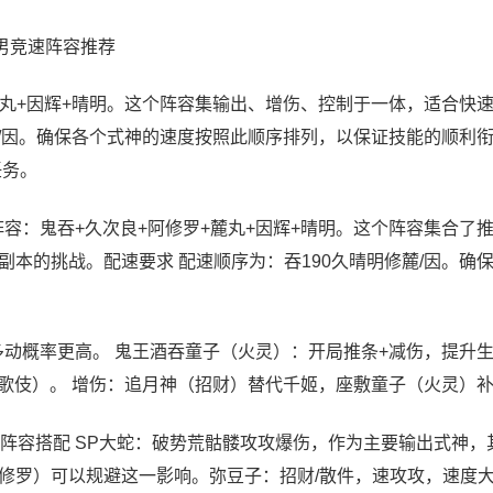
鹿男竞速阵容推荐
麓丸+因辉+晴明。这个阵容集输出、增伤、控制于一体，适合快
麓/因。确保各个式神的速度按照此顺序排列，以保证技能的顺利
任务。
容：鬼吞+久次良+阿修罗+麓丸+因辉+晴明。这个阵容集合了
本的挑战。配速要求 配速顺序为：吞190久晴明修麓/因。确
多动概率更高。 鬼王酒吞童子（火灵）：开局推条+减伤，提升
+歌伎）。 增伤：追月神（招财）替代千姬，座敷童子（火灵）
阵容搭配 SP大蛇：破势荒骷髅攻攻爆伤，作为主要输出式神，
罗）可以规避这一影响。弥豆子：招财/散件，速攻攻，速度大于