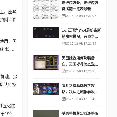
姜维传装备，姜维传装
备搭配一览表最新
以上。座敷
2025-12-08 17:22:07
：招财四件
Lol云顶之弈s4最新夜影
劫阵容搭配，云顶之奕
火使用，优
夜影劫阵容
2025-12-08 17:21:35
薙魂）。
天国拯救如何洗装备
血，天国拯救怎么洗衣
服
2025-12-08 17:20:35
财御魂，提
保队伍技
决斗之城基础教学攻
略，决斗之城教学攻略2
111
2025-12-08 17:19:49
其堕化技
苹果手机梦幻西游手游
190