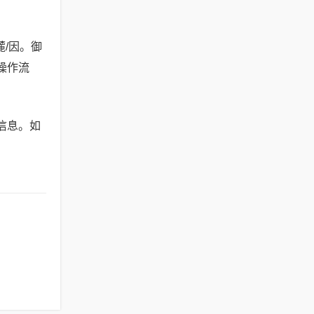
麓/因。御
操作流
信息。如