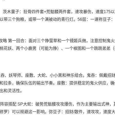
：茨木童子：狂骨四件套+荒骷髅两件套，速攻暴伤，速度175
以带三个狗粮，或带一个满被动的青行灯。56层：一速祢豆子
关攻略 第一回合：面对三个狰萤草和一个镜姬兵佣，注意控制鬼
桃花妖、两个小鹿男（可能为狰）、一个椒图和一个跳跳弟弟（
鬼吞、妖琴师、座敷、大蛇、小小黑和神乐组合。鬼吞：佩戴招
和拉条，确保队伍的输出节奏。座敷：提供稳定的鬼火供应，确
出和灵活性。
阵容搭配 SP大蛇：破势荒骷髅攻攻爆伤，作为主要输出式神，
罗）可以规避这一影响。弥豆子：招财/散件，速攻攻，速度大于