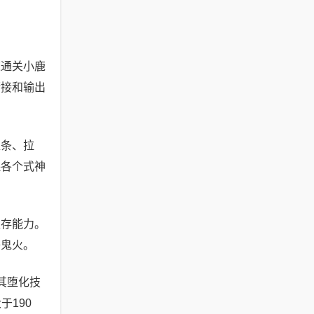
速通关小鹿
衔接和输出
推条、拉
保各个式神
生存能力。
补鬼火。
其堕化技
190