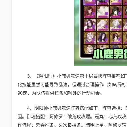
3、《阴阳师》小鹿男竞速第十层最快阵容推荐如
化技能虽然可能导致乱速，但通过合理操作（如转绿标
90速，为队伍提供拉条和额外的行动机会。
4、阴阳师小鹿男竞速阵容搭配如下：阵容选择：鬼
因。御魂搭配：阿修罗：破荒攻攻爆。麓丸：心荒攻攻爆
作流程：鬼吞推条。久次良拉条。晴明上星。阿修罗输