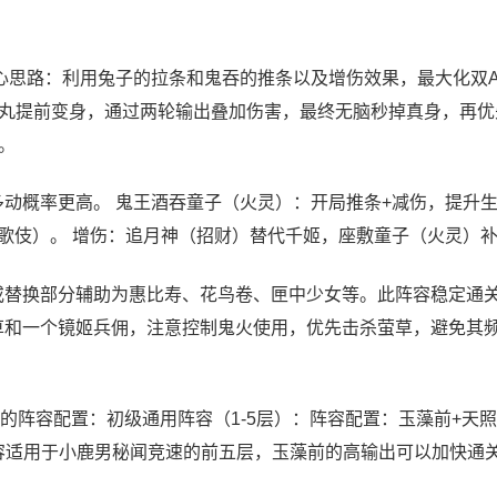
核心思路：利用兔子的拉条和鬼吞的推条以及增伤效果，最大化双A
丸提前变身，通过两轮输出叠加伤害，最终无脑秒掉真身，再优
。
多动概率更高。 鬼王酒吞童子（火灵）：开局推条+减伤，提升
+歌伎）。 增伤：追月神（招财）替代千姬，座敷童子（火灵）
。或替换部分辅助为惠比寿、花鸟卷、匣中少女等。此阵容稳定通
萤草和一个镜姬兵佣，注意控制鬼火使用，优先击杀萤草，避免其
阵容配置：初级通用阵容（1-5层）：阵容配置：玉藻前+天照
此阵容适用于小鹿男秘闻竞速的前五层，玉藻前的高输出可以加快通