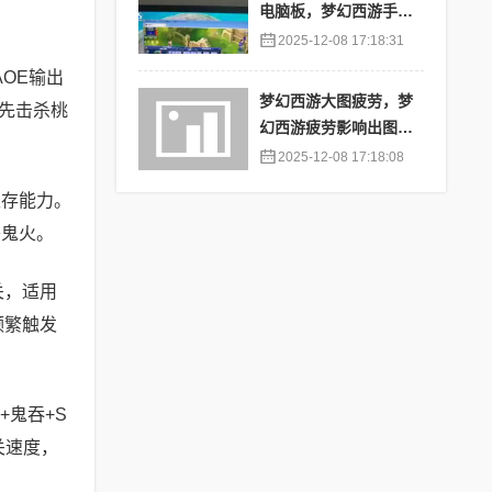
电脑板，梦幻西游手游
苹果端怎么在电脑上登
2025-12-08 17:18:31
陆
OE输出
梦幻西游大图疲劳，梦
先击杀桃
幻西游疲劳影响出图率
吗
2025-12-08 17:18:08
生存能力。
补鬼火。
关，适用
频繁触发
+鬼吞+S
关速度，