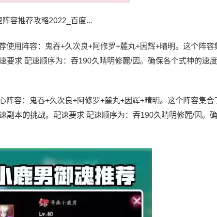
推荐攻略2022_百度...
荐使用阵容：鬼吞+久次良+阿修罗+麓丸+因辉+晴明。这个阵容
要求 配速顺序为：吞190久晴明修麓/因。确保各个式神的速
心阵容：鬼吞+久次良+阿修罗+麓丸+因辉+晴明。这个阵容集合
副本的挑战。配速要求 配速顺序为：吞190久晴明修麓/因。