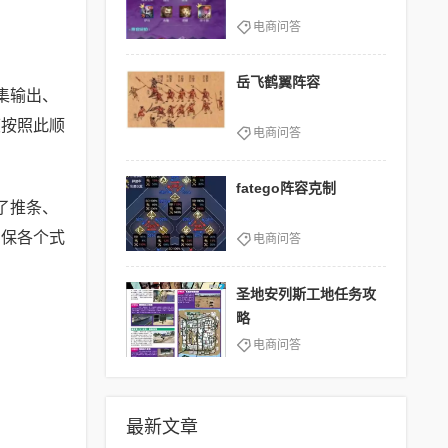
电商问答
岳飞鹤翼阵容
集输出、
度按照此顺
电商问答
fatego阵容克制
了推条、
确保各个式
电商问答
圣地安列斯工地任务攻
略
电商问答
最新文章