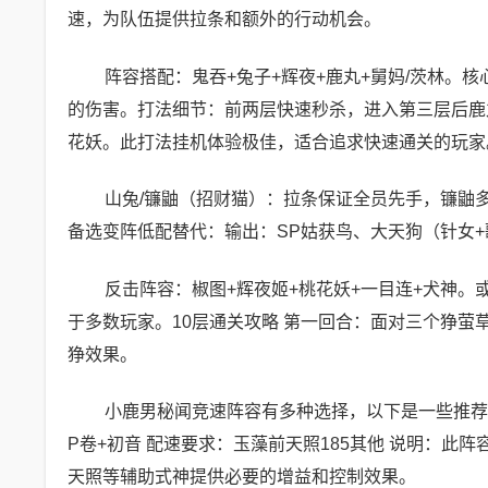
速，为队伍提供拉条和额外的行动机会。
阵容搭配：鬼吞+兔子+辉夜+鹿丸+舅妈/茨林。
的伤害。打法细节：前两层快速秒杀，进入第三层后鹿
花妖。此打法挂机体验极佳，适合追求快速通关的玩家
山兔/镰鼬（招财猫）：拉条保证全员先手，镰鼬
备选变阵低配替代：输出：SP姑获鸟、大天狗（针女
反击阵容：椒图+辉夜姬+桃花妖+一目连+犬神
于多数玩家。10层通关攻略 第一回合：面对三个狰
狰效果。
小鹿男秘闻竞速阵容有多种选择，以下是一些推荐的
P卷+初音 配速要求：玉藻前天照185其他 说明：
天照等辅助式神提供必要的增益和控制效果。