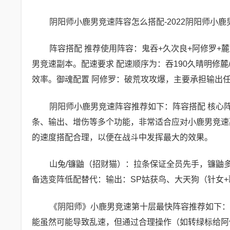
阴阳师小鹿男竞速阵容怎么搭配-2022阴阳师小
阵容搭配 推荐使用阵容：鬼吞+久次良+阿修罗+
男竞速副本。配速要求 配速顺序为：吞190久晴明修
效率。御魂配置 阿修罗：破荒攻攻爆，主要承担输出
阴阳师小鹿男竞速阵容推荐如下：阵容搭配 核心阵
条、输出、增伤等多个功能，非常适合应对小鹿男竞速副
的速度搭配合理，以便在战斗中发挥最大的效果。
山兔/镰鼬（招财猫）：拉条保证全员先手，镰鼬
备选变阵低配替代：输出：SP姑获鸟、大天狗（针女
《阴阳师》小鹿男竞速第十层最快阵容推荐如下：
能虽然可能导致乱速，但通过合理操作（如转绿标给阿修