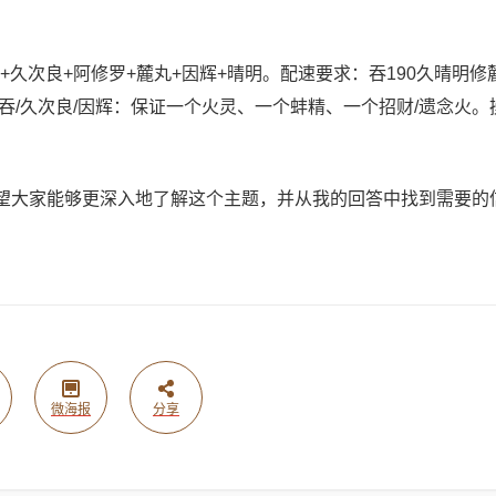
久次良+阿修罗+麓丸+因辉+晴明。配速要求：吞190久晴明修
/久次良/因辉：保证一个火灵、一个蚌精、一个招财/遗念火。
希望大家能够更深入地了解这个主题，并从我的回答中找到需要的
微海报
分享