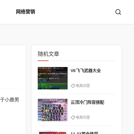
网络营销
随机文章
V6飞飞武器大全
电商问答
于小鹿男
云顶冷门阵容搭配
电商问答