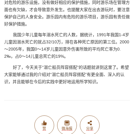
对危险的游乐设施，没有做好相应的保护措施，同时游乐场在管理方
面也有欠缺，才会导致意外发生。也提醒大家在出去游玩时，要注意
保护自己的人身安全。游乐园内有危险的游乐项目，游乐园有责任做
好保护措施。
我国少年儿童每年溺水死亡的人数，据统计，1991年我国1-4岁
儿童因溺水死亡的就占32/10万，排在各种死亡原因的第三位。2000
～2005年，我国0～14岁儿童因意外伤害所致的平均死亡率为0.
2‰，占0～14儿童总死亡的19%。
好了，今天关于“溺亡船员阵容搭配”的话题就讲到这里了。希望
大家能够通过我的介绍对“溺亡船员阵容搭配”有更全面、深入的认
识，并且能够在今后的实践中更好地运用所学知识。
赞
微海报
分享