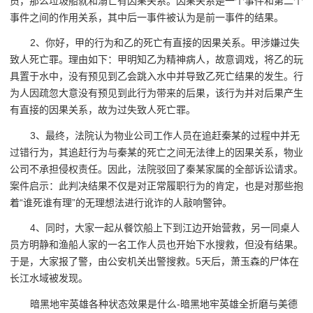
员，那么垃圾船就和溺亡有因果关系。因果关系是一个事件和第二个
事件之间的作用关系，其中后一事件被认为是前一事件的结果。
2、你好，甲的行为和乙的死亡有直接的因果关系。甲涉嫌过失
致人死亡罪。理由如下：甲明知乙为精神病人，故意调戏，将乙的玩
具置于水中，没有预见到乙会跳入水中并导致乙死亡结果的发生。行
为人因疏忽大意没有预见到此行为带来的后果，该行为并对后果产生
有直接的因果关系，故为过失致人死亡罪。
3、最终，法院认为物业公司工作人员在追赶秦某的过程中并无
过错行为，其追赶行为与秦某的死亡之间无法律上的因果关系，物业
公司不承担侵权责任。因此，法院驳回了秦某家属的全部诉讼请求。
案件启示：此判决结果不仅是对正常履职行为的肯定，也是对那些抱
着“谁死谁有理”的无理想法进行讹诈的人敲响警钟。
4、同时，大家一起从餐饮船上下到江边开始营救，另一同桌人
员方明静和渔船人家的一名工作人员也开始下水搜救，但没有结果。
于是，大家报了警，由公安机关出警搜救。5天后，萧玉森的尸体在
长江水域被发现。
暗黑地牢英雄各种状态效果是什么-暗黑地牢英雄全折磨与美德