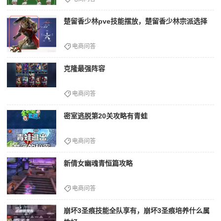
楚留香少林pve技能摆放，楚留香少林宗派选择
电商问答
克隆最强阵容
电商问答
密室逃脱第20关攻略有青蛙
电商问答
新倩女幽魂青恒篇攻略
电商问答
崩坏3圣痕技能全队享有，崩坏3圣痕培养什么属