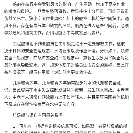
船舶在航行中会受到风浪的影响，产生晃动，增加了高空作业
的难度和风险。一旦发生坠落事故，后果往往十分严重，可能导致重
伤甚至死亡。狭小空间作业风险：船上的舱室、机舱等空间狭小，通
风不良，存在有毒气体和缺氧的风险。船员在进入这些空间前，必须
做好通风和测氧工作，否则可能因中毒或窒息而丧命。
工程船锚地不作业船员在主甲板走动不一定要穿救生衣，这取
决于具体的安全管理规定、水域要求以及作业环境。分析如下：航海
安全一般规定：在航海安全的一般规定中，穿救生衣是为了防止船员
意外落水导致溺水。这一规定体现了对船员生命安全的重视，因此在
某些情况下，船员在甲板上走动时需要穿救生衣。
儿童和青少年：儿童和青少年通常缺乏对水的认知和安全意
识，因此容易在水中失去控制或游泳时疲劳，发生溺水事故。中老年
人：中老年人通常在游泳能力上不如年轻人，并且更容易因身体机能
下降或存在慢性疾病而在水中无法自救。
垃圾船与溺亡有因果关系吗
1、可能有。根据查询相关信息可知，如果溺亡者是垃圾船的船