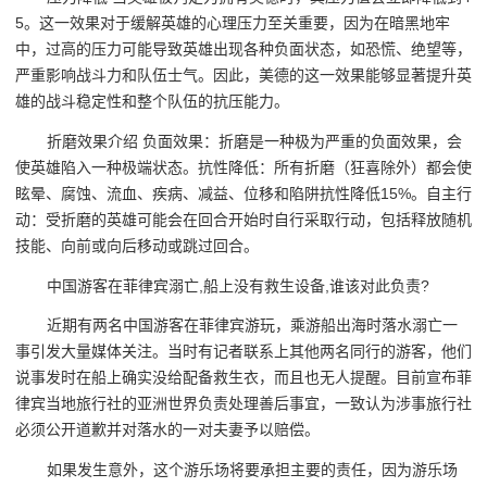
5。这一效果对于缓解英雄的心理压力至关重要，因为在暗黑地牢
中，过高的压力可能导致英雄出现各种负面状态，如恐慌、绝望等，
严重影响战斗力和队伍士气。因此，美德的这一效果能够显著提升英
雄的战斗稳定性和整个队伍的抗压能力。
折磨效果介绍 负面效果：折磨是一种极为严重的负面效果，会
使英雄陷入一种极端状态。抗性降低：所有折磨（狂喜除外）都会使
眩晕、腐蚀、流血、疾病、减益、位移和陷阱抗性降低15%。自主行
动：受折磨的英雄可能会在回合开始时自行采取行动，包括释放随机
技能、向前或向后移动或跳过回合。
中国游客在菲律宾溺亡,船上没有救生设备,谁该对此负责?
近期有两名中国游客在菲律宾游玩，乘游船出海时落水溺亡一
事引发大量媒体关注。当时有记者联系上其他两名同行的游客，他们
说事发时在船上确实没给配备救生衣，而且也无人提醒。目前宣布菲
律宾当地旅行社的亚洲世界负责处理善后事宜，一致认为涉事旅行社
必须公开道歉并对落水的一对夫妻予以赔偿。
如果发生意外，这个游乐场将要承担主要的责任，因为游乐场