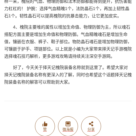
样一来，槐院的气血、物理防御和法术防御都能得到提升，抗伤害能
力杠杠的！ 护腕：选择气血精魄1个，法防晶石1个，再加上韧性晶
石1个。韧性晶石可以提高槐院的抗暴击能力，让它更加皮实。
4、槐院主要堆的属性以增加生命值、物理防御为主，所以魂石
搭配方面主要是增加生命值和物理防御。气血精魄魂石是增加生命
值，镶嵌在衣服、裤子、鞋子部位。物防晶石魂石是增加物理防御，
可镶嵌于护手、项链部位。以上就是小编为大家带来择天记手游槐院
选择魂石技巧解析，更多游戏攻略请持续关注深空手游网。
好了，今天关于择天记槐院装备名称就到这里了。希望大家对
择天记槐院装备名称有更深入的了解，同时也希望这个话题择天记槐
院装备名称的解答可以帮助到大家。
赞
微海报
分享