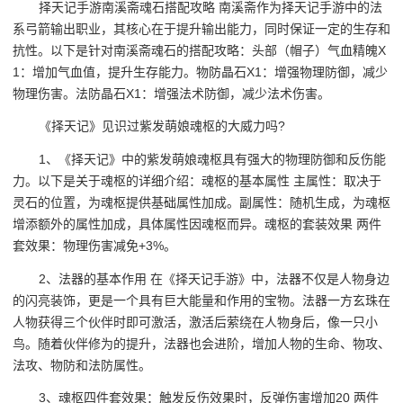
择天记手游南溪斋魂石搭配攻略 南溪斋作为择天记手游中的法
系弓箭输出职业，其核心在于提升输出能力，同时保证一定的生存和
抗性。以下是针对南溪斋魂石的搭配攻略：头部（帽子）气血精魄X
1：增加气血值，提升生存能力。物防晶石X1：增强物理防御，减少
物理伤害。法防晶石X1：增强法术防御，减少法术伤害。
《择天记》见识过紫发萌娘魂枢的大威力吗?
1、《择天记》中的紫发萌娘魂枢具有强大的物理防御和反伤能
力。以下是关于魂枢的详细介绍：魂枢的基本属性 主属性：取决于
灵石的位置，为魂枢提供基础属性加成。副属性：随机生成，为魂枢
增添额外的属性加成，具体属性因魂枢而异。魂枢的套装效果 两件
套效果：物理伤害减免+3%。
2、法器的基本作用 在《择天记手游》中，法器不仅是人物身边
的闪亮装饰，更是一个具有巨大能量和作用的宝物。法器一方玄珠在
人物获得三个伙伴时即可激活，激活后萦绕在人物身后，像一只小
鸟。随着伙伴修为的提升，法器也会进阶，增加人物的生命、物攻、
法攻、物防和法防属性。
3、魂枢四件套效果：触发反伤效果时，反弹伤害增加20 两件