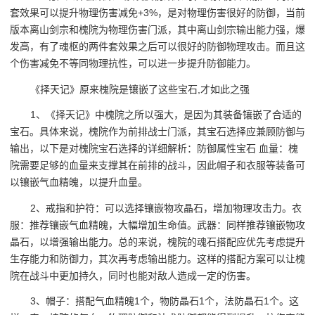
套效果可以提升物理伤害减免+3%，是对物理伤害很好的防御，当前
版本离山剑宗和槐院为物理伤害门派，其中离山剑宗输出能力强，爆
发高，有了魂枢的两件套效果之后可以很好的防御物理攻击。而且这
个伤害减免不等同物理抗性，可以进一步提升防御能力。
《择天记》原来槐院是镶嵌了这些宝石,才如此之强
1、《择天记》中槐院之所以强大，是因为其装备镶嵌了合适的
宝石。具体来说，槐院作为前排战士门派，其宝石选择应兼顾防御与
输出，以下是对槐院宝石选择的详细解析：防御属性宝石 血量：槐
院需要足够的血量来支撑其在前排的战斗，因此帽子和衣服等装备可
以镶嵌气血精魄，以提升血量。
2、戒指和护符：可以选择镶嵌物攻晶石，增加物理攻击力。衣
服：推荐镶嵌气血精魄，大幅增加生命值。武器：同样推荐镶嵌物攻
晶石，以增强输出能力。总的来说，槐院的魂石搭配应优先考虑提升
生存能力和防御力，其次再考虑输出能力。这样的搭配方案可以让槐
院在战斗中更加持久，同时也能对敌人造成一定的伤害。
3、帽子：搭配气血精魄1个，物防晶石1个，法防晶石1个。这