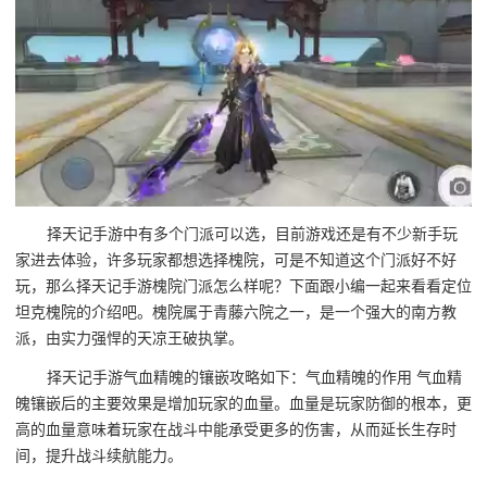
择天记手游中有多个门派可以选，目前游戏还是有不少新手玩
家进去体验，许多玩家都想选择槐院，可是不知道这个门派好不好
玩，那么择天记手游槐院门派怎么样呢？下面跟小编一起来看看定位
坦克槐院的介绍吧。槐院属于青藤六院之一，是一个强大的南方教
派，由实力强悍的天凉王破执掌。
择天记手游气血精魄的镶嵌攻略如下：气血精魄的作用 气血精
魄镶嵌后的主要效果是增加玩家的血量。血量是玩家防御的根本，更
高的血量意味着玩家在战斗中能承受更多的伤害，从而延长生存时
间，提升战斗续航能力。