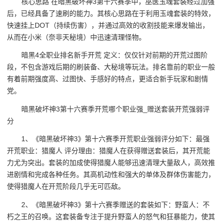
核心思路 在暗黑破坏神3第十六赛季中，巫医玉魂套装经过加强
后，已经具备了速刷的能力。其核心思路在于利用玉魂套装的特效，
快速挂上DOT（持续伤害），并通过高效的收割技能来爆发输出，
从而在小米（奈非天秘境）中迅速清理怪物。
暗黑4全职业排名新手开荒 定义：仅仅针对前期的开荒过图阶
段，不包含游戏后期的刷装备、大秘境等玩法。排名靠前的职业一般
有着前期强度高、过图快、手感好的特点，更适合新手玩家和剧情
党。
暗黑破坏神3第十六赛季开荒哪个职业强_赠送套装开荒强弱评
分
1、《暗黑破坏神3》第十六赛季开荒职业强弱评分如下：最强
开荒职业：猎魔人 评分理由：猎魔人在获得赠送套装后，其开荒能
力尤为突出。套装的加成使得猎魔人能够迅速清理大量敌人，高效推
进剧情和完成各种任务。其高机动性和强大的单体及群体伤害能力，
使得猎魔人在开荒阶段几乎无可匹敌。
2、《暗黑破坏神3》第十六赛季赠送的套装如下：野蛮人：不
朽之王的召唤。这套装备专注于提升野蛮人的怒气和狂暴能力，使其