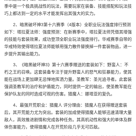
季中是一个极具挑战性的玩法，需要玩家在装备、技能搭配和玩法技
巧上都达到一定的水平才能发挥出其强大的实力。
2、暗黑破坏神3第十六赛季（4版本）全职业玩法强度排行预测
如下：塔拉夏法师：强度预测：在新赛季中，塔拉夏法师凭借其增强
的技能与套装效果，成功登顶全职业玩法强度排行。华戒赛季自带的
华戒特效使得塔拉夏法师能够用强力散件替换掉一件套装物品，进一
步提升其输出能力。
3、《暗黑破坏神3》第十六赛季赠送的套装如下：野蛮人：不
朽之王的召唤。这套装备专注于提升野蛮人的怒气和狂暴能力，使其
能在战场上更加肆无忌惮地挥洒力量。圣教军：圣光追寻者。此套装
强调圣教军的治疗和护盾能力，同时提供一定的输出，使圣教军能在
保护队友的同时造成可观的伤害。猎魔人：娜塔亚的复仇。
4、最强开荒职业：猎魔人 评分理由：猎魔人在获得赠送套装
后，其开荒能力尤为突出。套装的加成使得猎魔人能够迅速清理大量
敌人，高效推进剧情和完成各种任务。其高机动性和强大的单体及群
体伤害能力，使得猎魔人在开荒阶段几乎无可匹敌。