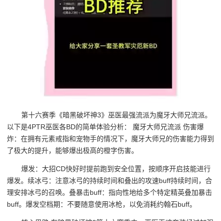
第十六赛季《暗黑破坏神3》巫医最强流派为魔牙大师兄流派。
以下是4PTR巫医各BD的简单体验分析： 魔牙大师兄流派 伤害爆
炸：在拥有元素戒指和宠物手的情况下，魔牙大师兄的伤害能力得到
了极大的提升，能够爆出极高的橙字伤害。
爆发：大招CD快好时提前跑到安全位置，按顺序开启技能进行
爆发。续冰弓：注意冰弓的持续时间和叠出的攻速buff持续时间，合
理安排冰弓的召唤。叠暴击buff：指向性地给多个特定精英叠加暴击
buff。爆发空档期：不要随意使用冰枪，以免消耗约翰石buff。