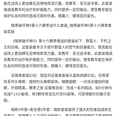
能在战场上更加肆无忌惮地挥洒力量。圣教军：圣光追寻者。此套装
强调圣教军的治疗和护盾能力，同时提供一定的输出，使圣教军能在
保护队友的同时造成可观的伤害。猎魔人：娜塔亚的复仇。
暗黑破坏神3第十六赛季送什么套装_暗黑破坏神3第十六赛季套
装奖励
《暗黑破坏神3》第十六赛季赠送的套装如下：野蛮人：不朽之
王的召唤。这套装备专注于提升野蛮人的怒气和狂暴能力，使其能在
战场上更加肆无忌惮地挥洒力量。圣教军：圣光追寻者。此套装强调
圣教军的治疗和护盾能力，同时提供一定的输出，使圣教军能在保护
队友的同时造成可观的伤害。猎魔人：娜塔亚的复仇。
征服者套装幻化：固定的征服者套装头盔和肩膀幻化。召唤冒
险系列头像框：独特的头像框装饰。蝴蝶翅膀：一对适合摆拍的翅
膀，外观精美。赛季之旅 征服者目标：完成一系列挑战，如5分钟内
完成T13小秘境、将3颗传奇宝石升至55级等，可获得额外的箱子奖
励。
暗影5件套+奥吉德2件套：暗影套装提供了强大的伤害加成和生
存能力，是猎魔人三刀流玩法的核心。奥吉德套装则提供了增减伤特