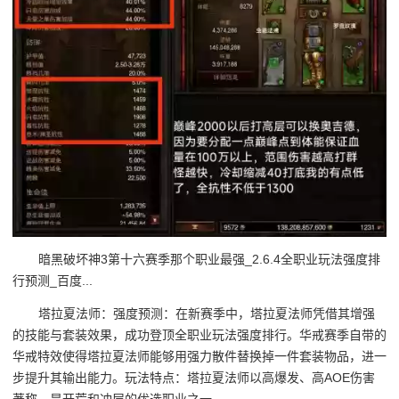
暗黑破坏神3第十六赛季那个职业最强_2.6.4全职业玩法强度排
行预测_百度...
塔拉夏法师：强度预测：在新赛季中，塔拉夏法师凭借其增强
的技能与套装效果，成功登顶全职业玩法强度排行。华戒赛季自带的
华戒特效使得塔拉夏法师能够用强力散件替换掉一件套装物品，进一
步提升其输出能力。玩法特点：塔拉夏法师以高爆发、高AOE伤害
著称，是开荒和冲层的优选职业之一。