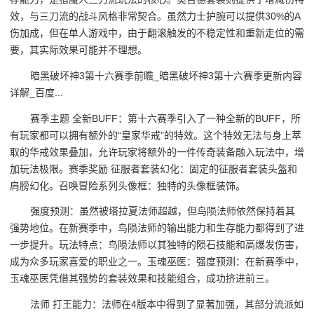
效，与三刀流的战斗风格非常契合。虽然力士护腕可以提供30%的A
伤加成，但在单人游戏中，由于翻滚触发的不稳定性和重新走位的需
要，其实际效果可能并不理想。
暗黑破坏神3第十六赛季前瞻_暗黑破坏神3第十六赛季更新内容
详解_百度...
赛季主题 全新BUFF：第十六赛季引入了一种全新的BUFF，所
有玩家都可以拥有额外的“皇家华戒”的特效。这个特效无法与身上萃
取的华戒效果叠加，允许玩家将额外的一件传奇装备融入玩法中，增
加玩法极限。赛季奖励 征服者套装幻化：固定的征服者套装头盔和
肩膀幻化。召唤冒险系列头像框：独特的头像框装饰。
强度预测：虽然被塔拉夏法师超越，但鸟陨法师依然保持着其
强势地位。在新赛季中，鸟陨法师的输出能力和生存能力都得到了进
一步提升。玩法特点：鸟陨法师以其独特的陨石技能和高爆发伤害，
成为众多玩家喜爱的职业之一。玉魂巫医：强度预测：在新赛季中，
玉魂巫医凭借其强势的套装效果和技能组合，成功挤进前三。
法师 打王能力：法师在4版本中得到了显著加强，其部分流派如