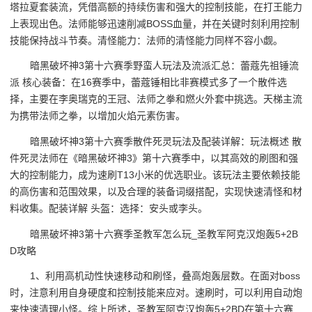
塔拉夏套装流，凭借高额的持续伤害和强大的控制技能，在打王能力
上表现出色。法师能够迅速削减BOSS血量，并在关键时刻利用控制
技能保持战斗节奏。清怪能力：法师的清怪能力同样不容小觑。
暗黑破坏神3第十六赛季野蛮人玩法及流派汇总：蕾蔻先祖锤流
派 核心装备：在16赛季中，蕾蔻锤相比非赛模式多了一个散件选
择，主要在李奥瑞克的王冠、法师之拳和燃火外套中挑选。天梯主流
为携带法师之拳，以增加火焰元素伤害。
暗黑破坏神3第十六赛季散件死灵玩法及配装详解：玩法概述 散
件死灵法师在《暗黑破坏神3》第十六赛季中，以其高效的刷图和强
大的控制能力，成为速刷T13小米的优选职业。该玩法主要依赖技能
的高伤害和范围效果，以及合理的装备词缀搭配，实现快速清怪和材
料收集。配装详解 头盔：选择：安头或李头。
暗黑破坏神3第十六赛季圣教军怎么玩_圣教军阿克汉炮轰5+2B
D攻略
1、利用高机动性快速移动和刷怪，叠高炮轰层数。在面对boss
时，注意利用自身硬度和控制技能来应对。速刷时，可以利用自动炮
来快速清理小怪。综上所述，圣教军阿克汉炮轰5+2BD在第十六赛